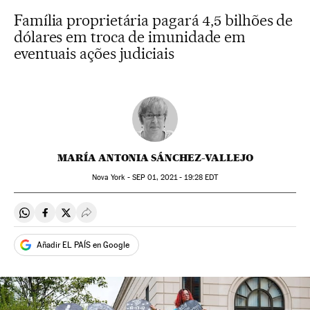
Família proprietária pagará 4,5 bilhões de
dólares em troca de imunidade em
eventuais ações judiciais
MARÍA ANTONIA SÁNCHEZ-VALLEJO
Nova York -
SEP
01, 2021 - 19:28
EDT
Compartir en Whatsapp
Compartir en Facebook
Compartir en Twitter
Desplegar Redes Sociales
Añadir EL PAÍS en Google