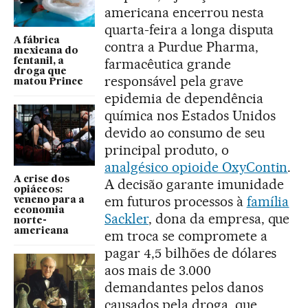
americana encerrou nesta
quarta-feira a longa disputa
A fábrica
contra a Purdue Pharma,
mexicana do
farmacêutica grande
fentanil, a
droga que
responsável pela grave
matou Prince
epidemia de dependência
química nos Estados Unidos
devido ao consumo de seu
principal produto, o
analgésico opioide OxyContin
.
A crise dos
A decisão garante imunidade
opiáceos:
em futuros processos à
família
veneno para a
economia
Sackler
, dona da empresa, que
norte-
americana
em troca se compromete a
pagar 4,5 bilhões de dólares
aos mais de 3.000
demandantes pelos danos
causados pela droga, que