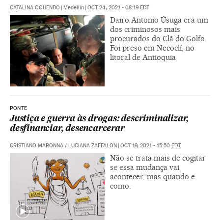
CATALINA OQUENDO
|
Medellín
|
OCT 24, 2021 - 08:19
EDT
Dairo Antonio Úsuga era um
dos criminosos mais
procurados do Clã do Golfo.
Foi preso em Necoclí, no
litoral de Antioquia
PONTE
Justiça e guerra às drogas: descriminalizar,
desfinanciar, desencarcerar
CRISTIANO MARONNA
/
LUCIANA ZAFFALON
|
OCT 19, 2021 - 15:50
EDT
Não se trata mais de cogitar
se essa mudança vai
acontecer, mas quando e
como.