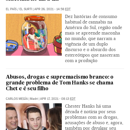
EL PAÍS
/
EL SURTI
|
APR 26, 2021 - 14:58
EDT
Dez histórias de consumo
habitual de cannabis na
América do Sul, região onde
mais se apreende maconha
no mundo, que narram a
vigência de um duplo
discurso e o absurdo dos
estereótipos que nasceram
com a proibição
Abusos, drogas e supremacismo branco: o
grande problema de Tom Hanks se chama
Chet e é seu filho
CARLOS MEGÍA
|
Madri
|
APR 17, 2021 - 08:13
EDT
Chester Hanks há uma
década é notícia por seus
problemas com as drogas,
acusações de abuso e, agora,
também por divulgar seu