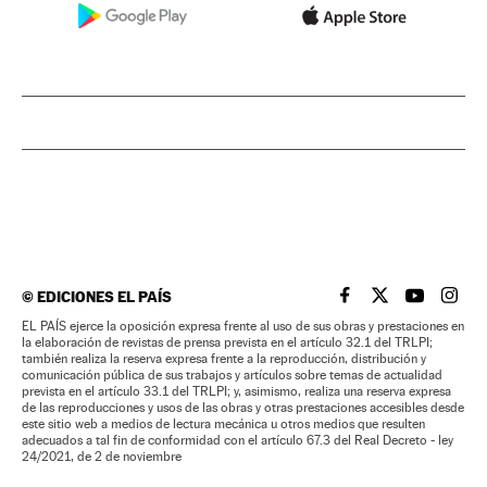
©
EDICIONES EL PAÍS
EL PAÍS BRASIL EN
EL PAÍS BRASI
EL PAÍS B
EL PA
EL PAÍS ejerce la oposición expresa frente al uso de sus obras y prestaciones en
la elaboración de revistas de prensa prevista en el artículo 32.1 del TRLPI;
también realiza la reserva expresa frente a la reproducción, distribución y
comunicación pública de sus trabajos y artículos sobre temas de actualidad
prevista en el artículo 33.1 del TRLPI; y, asimismo, realiza una reserva expresa
de las reproducciones y usos de las obras y otras prestaciones accesibles desde
este sitio web a medios de lectura mecánica u otros medios que resulten
adecuados a tal fin de conformidad con el artículo 67.3 del Real Decreto - ley
24/2021, de 2 de noviembre