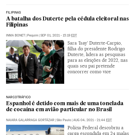
FILIPINAS
A batalha dos Duterte pela cédula eleitoral nas
Filipinas
INMA BONET
|
Pequim
|
SEP 01, 2021 - 15:19
EDT
Sara ‘Isay’ Duterte-Carpio,
filha do presidente Rodrigo
Duterte, lidera as pesquisas
para as eleições de 2022, nas
quais seu pai pretende
concorrer como vice
NARCOTRÁFICO
Espanhol é detido com mais de uma tonelada
de cocaína em avião particular no Brasil
NAIARA GALARRAGA GORTÁZAR
|
São Paulo
|
AUG 04, 2021 - 21:44
EDT
Polícia Federal descobriu a
carga escondida em 24 malas