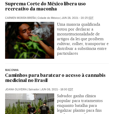
Suprema Corte do México libera uso
recreativo da maconha
CARMEN MORÁN BREÑA
|
Cidade do México
|
JUN 28, 2021 - 20:25
EDT
Uma maioria qualificada
votou por declarar a
inconstitucionalidade de
artigos da lei que proíbem
cultivar, colher, transportar e
distribuir a substância entre
particulares
MACONHA
Caminhos para baratear o acesso à cannabis
medicinal no Brasil
JOANA OLIVEIRA
|
Salvador
|
JUN 08, 2021 - 18:00
EDT
Salvador ganha clínica
popular para tratamentos
enquanto batalha para
legalizar plantio para fins