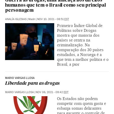
Guerra às drogas, uma ameaça aos direitos
humanos que tem o Brasil como seu principal
personagem
ANALÍA IGLESIAS
|
Madri
|
NOV 10, 2021 - 08:51
EST
Primeiro Índice Global de
Políticas sobre Drogas
mostra que maioria dos
países se centra na
criminalização. Na
comparação dos 30 países
estudados, a Noruega é a
que tem a melhor política e o
Brasil, a pior
MARIO VARGAS LLOSA
Liberdade para as drogas
MARIO VARGAS LLOSA
|
NOV 06, 2021 - 09:42
EDT
Os Estados não podem
competir com quem gasta e
esbanja somas delirantes
para garantir o controle de