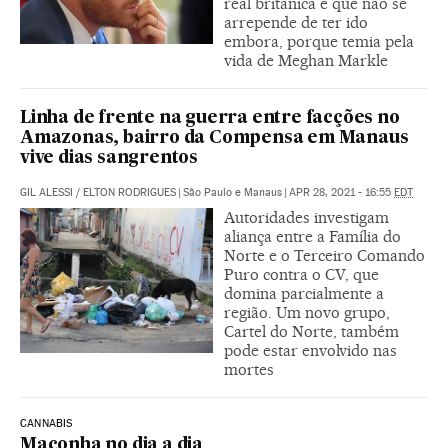
real britânica e que não se
arrepende de ter ido
embora, porque temia pela
vida de Meghan Markle
Linha de frente na guerra entre facções no
Amazonas, bairro da Compensa em Manaus
vive dias sangrentos
GIL ALESSI
/
ELTON RODRIGUES
|
São Paulo e Manaus
|
APR 28, 2021 - 16:55
EDT
Autoridades investigam
aliança entre a Família do
Norte e o Terceiro Comando
Puro contra o CV, que
domina parcialmente a
região. Um novo grupo,
Cartel do Norte, também
pode estar envolvido nas
mortes
CANNABIS
Maconha no dia a dia