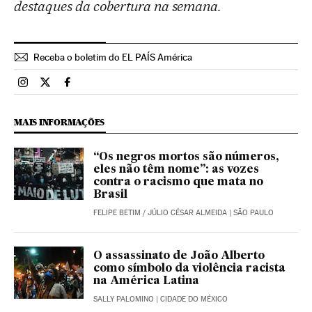
destaques da cobertura na semana.
Receba o boletim do EL PAÍS América
Brasil El País Brasil en Instagram
Brasil El País Brasil en Twitter
Brasil El País Brasil en Facebook
MAIS INFORMAÇÕES
“Os negros mortos são números,
eles não têm nome”: as vozes
contra o racismo que mata no
Brasil
FELIPE BETIM
/
JÚLIO CÉSAR ALMEIDA
| SÃO PAULO
O assassinato de João Alberto
como símbolo da violência racista
na América Latina
SALLY PALOMINO
| CIDADE DO MÉXICO