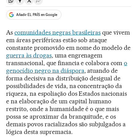
Compartir en Whatsapp
Compartir en Facebook
Compartir en Twitter
Desplegar Redes Sociales
Añadir EL PAÍS en Google
As
comunidades negras brasileiras
que vivem
em áreas periféricas estão sob ataque
constante promovido em nome do modelo de
guerra às drogas
, uma engrenagem
transnacional, que financia e colabora com
o
genocídio negro na diáspora
, atuando de
forma decisiva na distribuição desigual de
possibilidades de vida, na concentração da
riqueza, na espoliação dos Estados nacionais
e na elaboração de um capital humano
restrito, onde a humanidade é o que mais
possa se aproximar da branquitude, e os
demais povos racializados são subjulgados a
lógica desta supremacia.