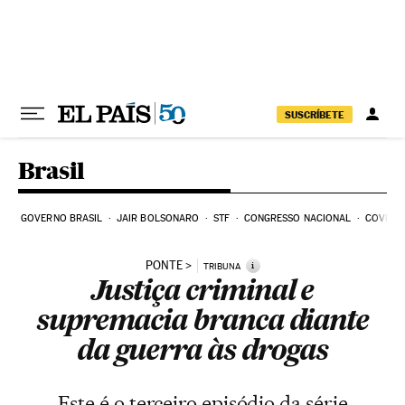
Pular para o conteúdo
SUSCRÍBETE
Brasil
GOVERNO BRASIL
JAIR BOLSONARO
STF
CONGRESSO NACIONAL
COVID-1
PONTE
i
TRIBUNA
Justiça criminal e
supremacia branca diante
da guerra às drogas
Este é o terceiro episódio da série