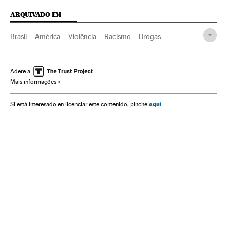
ARQUIVADO EM
Brasil
América
Violência
Racismo
Drogas
Narcotráfico
Justiça
Justiça social
Ponte
Preconceitos
Adere a
Mais informações
aquí
Si está interesado en licenciar este contenido, pinche