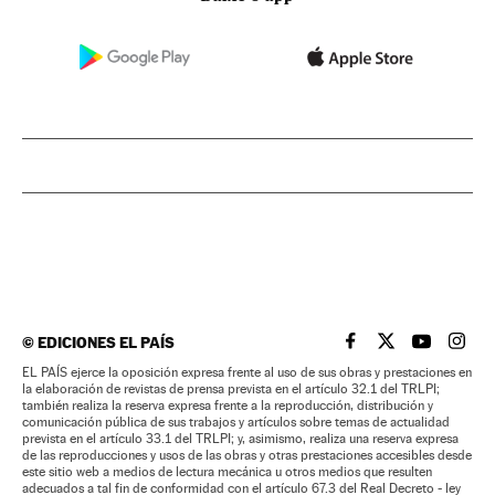
©
EDICIONES EL PAÍS
EL PAÍS BRASIL EN
EL PAÍS BRASI
EL PAÍS B
EL PA
EL PAÍS ejerce la oposición expresa frente al uso de sus obras y prestaciones en
la elaboración de revistas de prensa prevista en el artículo 32.1 del TRLPI;
también realiza la reserva expresa frente a la reproducción, distribución y
comunicación pública de sus trabajos y artículos sobre temas de actualidad
prevista en el artículo 33.1 del TRLPI; y, asimismo, realiza una reserva expresa
de las reproducciones y usos de las obras y otras prestaciones accesibles desde
este sitio web a medios de lectura mecánica u otros medios que resulten
adecuados a tal fin de conformidad con el artículo 67.3 del Real Decreto - ley