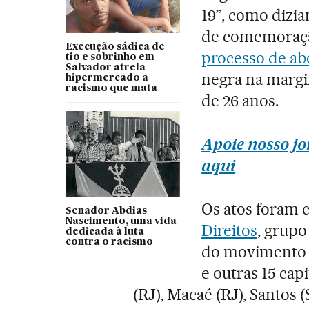
19”, como dizia
de comemoraç
Execução sádica de
processo de ab
tio e sobrinho em
Salvador atrela
negra na margi
hipermercado a
racismo que mata
de 26 anos.
Apoie nosso jo
aqui
Os atos foram 
Senador Abdias
Nascimento, uma vida
Direitos
, grupo
dedicada à luta
contra o racismo
do movimento n
e outras 15 cap
(RJ), Macaé (RJ), Santos (