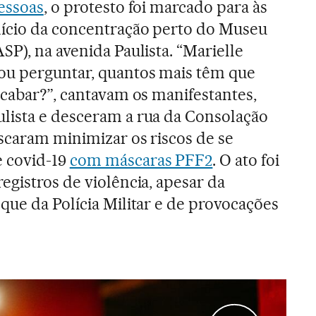
essoas
, o protesto foi marcado para às
nício da concentração perto do Museu
P), na avenida Paulista. “Marielle
u perguntar, quantos mais têm que
acabar?”, cantavam os manifestantes,
lista e desceram a rua da Consolação
uscaram minimizar os riscos de se
 covid-19
com máscaras PFF2
. O ato foi
egistros de violência, apesar da
que da Polícia Militar e de provocações