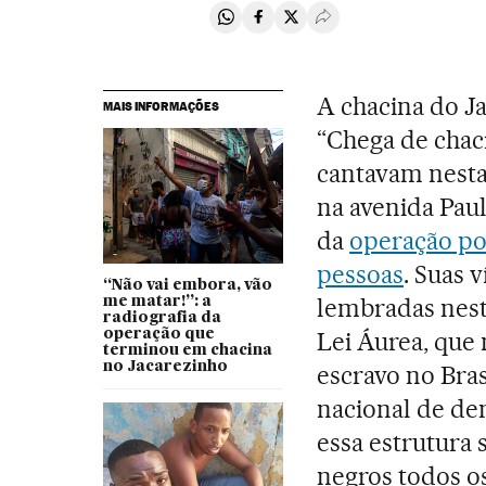
Compartir en Whatsapp
Compartir en Facebook
Compartir en Twitter
Desplegar Redes Soci
A chacina do J
MAIS INFORMAÇÕES
“Chega de chaci
cantavam nesta
na avenida Pau
da
operação pol
pessoas
. Suas 
“Não vai embora, vão
lembradas neste
me matar!”: a
radiografia da
operação que
Lei Áurea, que
terminou em chacina
no Jacarezinho
escravo no Bras
nacional de de
essa estrutura
negros todos o