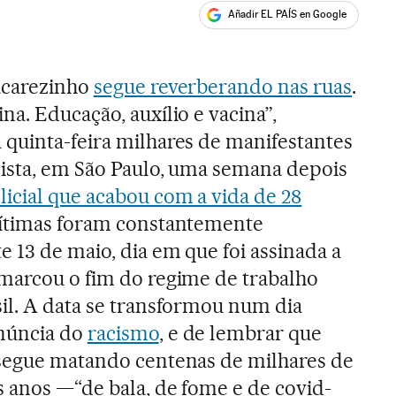
Añadir EL PAÍS en Google
ales
acarezinho
segue reverberando nas ruas
.
na. Educação, auxílio e vacina”,
 quinta-feira milhares de manifestantes
lista, em São Paulo, uma semana depois
icial que acabou com a vida de 28
vítimas foram constantemente
 13 de maio, dia em que foi assinada a
 marcou o fim do regime de trabalho
il. A data se transformou num dia
núncia do
racismo
, e de lembrar que
 segue matando centenas de milhares de
s anos —“de bala, de fome e de covid-