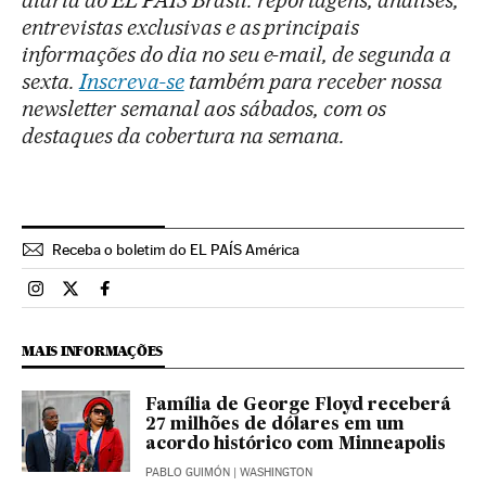
diária do EL PAÍS Brasil: reportagens, análises,
entrevistas exclusivas e as principais
informações do dia no seu e-mail, de segunda a
sexta.
Inscreva-se
também para receber nossa
newsletter semanal aos sábados, com os
destaques da cobertura na semana.
Receba o boletim do EL PAÍS América
Brasil El País Brasil en Instagram
Brasil El País Brasil en Twitter
Brasil El País Brasil en Facebook
MAIS INFORMAÇÕES
Família de George Floyd receberá
27 milhões de dólares em um
acordo histórico com Minneapolis
PABLO GUIMÓN
| WASHINGTON