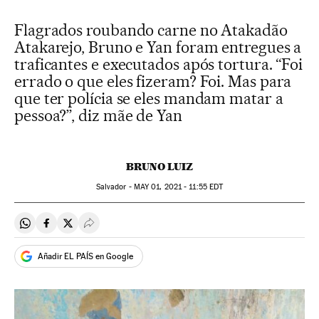
Flagrados roubando carne no Atakadão
Atakarejo, Bruno e Yan foram entregues a
traficantes e executados após tortura. “Foi
errado o que eles fizeram? Foi. Mas para
que ter polícia se eles mandam matar a
pessoa?”, diz mãe de Yan
BRUNO LUIZ
Salvador -
MAY
01, 2021 - 11:55
EDT
Compartir en Whatsapp
Compartir en Facebook
Compartir en Twitter
Desplegar Redes Sociales
Añadir EL PAÍS en Google