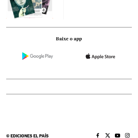
Baixe o app
©
EDICIONES EL PAÍS
EL PAÍS BRASIL EN
EL PAÍS BRASI
EL PAÍS B
EL PA