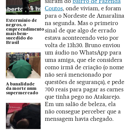
saíram do
bairro de Fazenda
Coutos
, onde viviam, e foram
para o Nordeste de Amaralina
Extermínio de
na segunda. Mas o primeiro
negros, o
sinal de que algo de errado
empreendimento
mais bem-
estava acontecendo veio por
sucedido do
Brasil
volta de 13h30. Bruno enviou
um áudio no WhatsApp para
uma amiga, que ele considera
como irmã de criação (o nome
não será mencionado por
questões de segurança), e pede
A banalidade
700 reais para pagar as carnes
da morte num
supermercado
que tinha pego no Atakarejo.
Em um salão de beleza, ela
não consegue perceber que a
mensagem havia chegado.