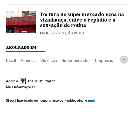
Tortura no supermercado ecoa na
vizinhança, entre o repúdio e a
sensação de rotina
BREILLER PIRES
| SÃO PAULO
ARQUIVADO EM
Brasil
América
Violência
Supermercados
Empresas
Economia
Negros
Racismo
Negocios
Discriminação
Narcotraficantes
Narcotráfico
Adere a
Mais informações
Comando Vermelho
Bahia
Salvador
Homicídios
Assassinatos
Polícia
aquí
Si está interesado en licenciar este contenido, pinche