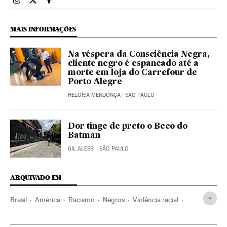
Brasil El País Brasil en Instagram
Brasil El País Brasil en Twitter
Brasil El País Brasil en Facebook
MAIS INFORMAÇÕES
Na véspera da Consciência Negra,
cliente negro é espancado até a
morte em loja do Carrefour de
Porto Alegre
HELOÍSA MENDONÇA
| SÃO PAULO
Dor tinge de preto o Beco do
Batman
GIL ALESSI
| SÃO PAULO
ARQUIVADO EM
Brasil
América
Racismo
Negros
Violência racial
Violência
Porto Alegre
Rio Grande do Sul