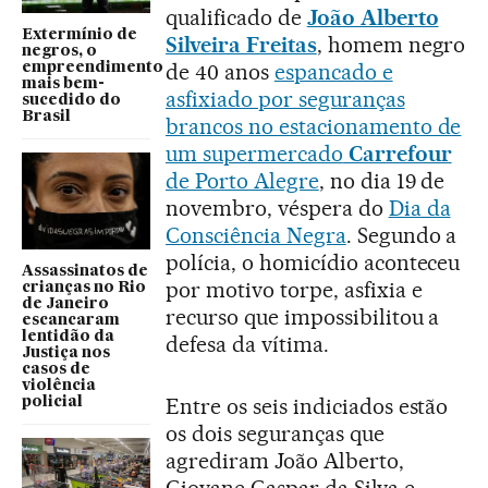
qualificado de
João Alberto
Extermínio de
Silveira Freitas
, homem negro
negros, o
de 40 anos
espancado e
empreendimento
mais bem-
asfixiado por seguranças
sucedido do
Brasil
brancos no estacionamento de
um supermercado
Carrefour
de Porto Alegre
, no dia 19 de
novembro, véspera do
Dia da
Consciência Negra
. Segundo a
polícia, o homicídio aconteceu
Assassinatos de
por motivo torpe, asfixia e
crianças no Rio
de Janeiro
recurso que impossibilitou a
escancaram
lentidão da
defesa da vítima.
Justiça nos
casos de
violência
Entre os seis indiciados estão
policial
os dois seguranças que
agrediram João Alberto,
Giovane Gaspar da Silva e