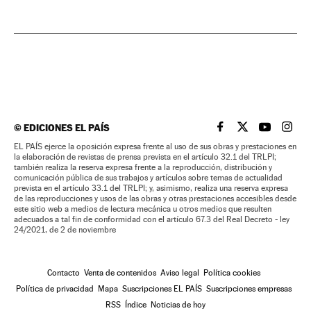
©
EDICIONES EL PAÍS
EL PAÍS BRASIL EN
EL PAÍS BRASI
EL PAÍS B
EL PA
EL PAÍS ejerce la oposición expresa frente al uso de sus obras y prestaciones en
la elaboración de revistas de prensa prevista en el artículo 32.1 del TRLPI;
también realiza la reserva expresa frente a la reproducción, distribución y
comunicación pública de sus trabajos y artículos sobre temas de actualidad
prevista en el artículo 33.1 del TRLPI; y, asimismo, realiza una reserva expresa
de las reproducciones y usos de las obras y otras prestaciones accesibles desde
este sitio web a medios de lectura mecánica u otros medios que resulten
adecuados a tal fin de conformidad con el artículo 67.3 del Real Decreto - ley
24/2021, de 2 de noviembre
Contacto
Venta de contenidos
Aviso legal
Política cookies
Política de privacidad
Mapa
Suscripciones EL PAÍS
Suscripciones empresas
RSS
Índice
Noticias de hoy