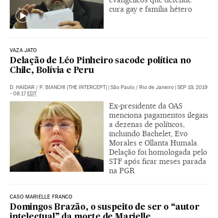
cura gay e família hétero
VAZA JATO
Delação de Léo Pinheiro sacode política no
Chile, Bolívia e Peru
D. HAIDAR
/
P. BIANCHI (THE INTERCEPT)
|
São Paulo / Rio de Janeiro
|
SEP 19, 2019
- 08:17
EDT
Ex-presidente da OAS
menciona pagamentos ilegais
a dezenas de políticos,
incluindo Bachelet, Evo
Morales e Ollanta Humala.
Delação foi homologada pelo
STF após ficar meses parada
na PGR
CASO MARIELLE FRANCO
Domingos Brazão, o suspeito de ser o “autor
intelectual” da morte de Marielle