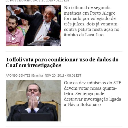
EL PAÍS
|
São Paulo
|
NOV 27, 2019 - 07:15
EST
No tribunal de segunda
instância em Porto Alegre,
formado por colegiado de
três juízes, dois já votaram
contra petista nesta ação no
âmbito da Lava Jato
Toffoli vota para condicionar uso de dados do
Coaf em investigações
AFONSO BENITES
|
Brasília
|
NOV 20, 2019 - 08:01
EST
Outros dez ministros do STF
devem votar nessa quinta-
feira. Sentença pode
destravar investigação ligada
a Flávio Bolsonaro