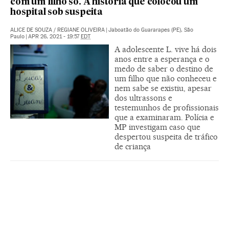
com um filho só. A história que colocou um
hospital sob suspeita
ALICE DE SOUZA
/
REGIANE OLIVEIRA
|
Jaboatão do Guararapes (PE), São
Paulo
|
APR 26, 2021 - 19:57
EDT
A adolescente L. vive há dois
anos entre a esperança e o
medo de saber o destino de
um filho que não conheceu e
nem sabe se existiu, apesar
dos ultrassons e
testemunhos de profissionais
que a examinaram. Polícia e
MP investigam caso que
despertou suspeita de tráfico
de criança