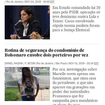
/ Rio de Janeiro
|
NOV 04, 2019 - 19:46
EST
Em Estado comandado há 20
anos pelo PSDB, operação só
teve denúncias contra Lula e
Temer. Casos envolvendo
cúpula tucana paulista foram
para a Justiça Eleitoral
Rotina de segurança do condomínio de
Bolsonaro envolve dois porteiros por vez
DANIEL HAIDAR
/
F. BETIM
|
Rio de Janeiro / São Paulo
|
NOV 01, 2019 - 20:14
EDT
Por ora, investigação sobre
Marielle ouviu apenas um
funcionário, que citou casa
do presidente, o que não
aparece em gravações em
poder das autoridades.
Promotora que fez
campanha para mandatário
se afasta do caso