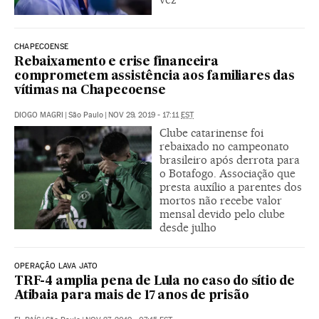
CHAPECOENSE
Rebaixamento e crise financeira
comprometem assistência aos familiares das
vítimas na Chapecoense
DIOGO MAGRI
|
São Paulo
|
NOV 29, 2019 - 17:11
EST
Clube catarinense foi
rebaixado no campeonato
brasileiro após derrota para
o Botafogo. Associação que
presta auxílio a parentes dos
mortos não recebe valor
mensal devido pelo clube
desde julho
OPERAÇÃO LAVA JATO
TRF-4 amplia pena de Lula no caso do sítio de
Atibaia para mais de 17 anos de prisão