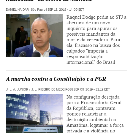
DANIEL HAIDAR
|
São Paulo
|
SEP 18, 2019 - 14:05
EDT
Raquel Dodge pediu ao STJ a
abertura de um novo
inquérito para apurar os
possíveis mandantes da
morte da vereadora. Para
ela, fracasso na busca dos
culpados "imporia a
responsabilização
internacional" do Brasil
A marcha contra a Constituição e a PGR
J. J. A. JUNIOR
/
J. L. RIBEIRO DE MEDEIROS
|
SEP 09, 2019 - 22:19
EDT
Na configuração desejada
para a Procuradoria-Geral
da República, contavam
pontos relativizar a
destruição ambiental na
Amazônia, legitimar a força
privada e a violência no