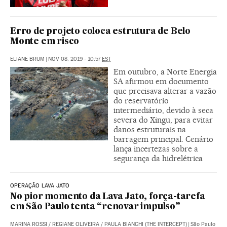
Erro de projeto coloca estrutura de Belo
Monte em risco
ELIANE BRUM
|
NOV 08, 2019 - 10:57
EST
Em outubro, a Norte Energia
SA afirmou em documento
que precisava alterar a vazão
do reservatório
intermediário, devido à seca
severa do Xingu, para evitar
danos estruturais na
barragem principal. Cenário
lança incertezas sobre a
segurança da hidrelétrica
OPERAÇÃO LAVA JATO
No pior momento da Lava Jato, força-tarefa
em São Paulo tenta “renovar impulso”
MARINA ROSSI
/
REGIANE OLIVEIRA
/
PAULA BIANCHI (THE INTERCEPT)
|
São Paulo