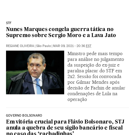
STF
Nunes Marques congela guerra tática no
Supremo sobre Sergio Moro e a Lava Jato
REGIANE OLIVEIRA
|
São Paulo
|
MAR 09, 2021 - 20:36
EST
Ministro pede mais tempo
para análise no julgamento
da suspeição do ex-juiz e
paralisa placar do STF em
2x2. Sessão foi convocada
por Gilmar Mendes após
decisão de Fachin de anular
condenações de Lula na
operação
GOVERNO BOLSONARO
Em vitória crucial para Flávio Bolsonaro, STJ
anula a quebra de seu sigilo bancário e fiscal
no caso das ‘rachadinhas’