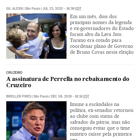
GIL ALESSI
|
São Paulo
|
JUL 23, 2020 - 16:38
EDT
Em um mês, dois dos
principais nomes da legenda
e ex-governadores do Estado
foram alvo da Lava Jato.
Tucano era cotado para
coordenar plano de Governo
de Bruno Covas nesta eleição
CRUZEIRO
A assinatura de Perrella no rebaixamento do
Cruzeiro
BREILLER PIRES
|
São Paulo
|
DEC 08, 2019 - 18:16
EST
Imune a escândalos na
política, ex-senador retornou
ao clube com status de
salvador da pátria, mas não
conseguiu evitar que o time
mineiro caísse pela primeira
vez