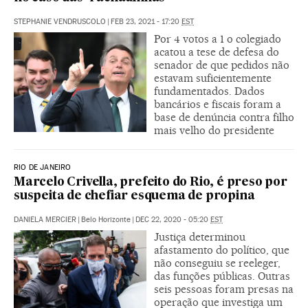
STEPHANIE VENDRUSCOLO
|
FEB 23, 2021 - 17:20
EST
Por 4 votos a 1 o colegiado
acatou a tese de defesa do
senador de que pedidos não
estavam suficientemente
fundamentados. Dados
bancários e fiscais foram a
base de denúncia contra filho
mais velho do presidente
RIO DE JANEIRO
Marcelo Crivella, prefeito do Rio, é preso por
suspeita de chefiar esquema de propina
DANIELA MERCIER
|
Belo Horizonte
|
DEC 22, 2020 - 05:20
EST
Justiça determinou
afastamento do político, que
não conseguiu se reeleger,
das funções públicas. Outras
seis pessoas foram presas na
operação que investiga um