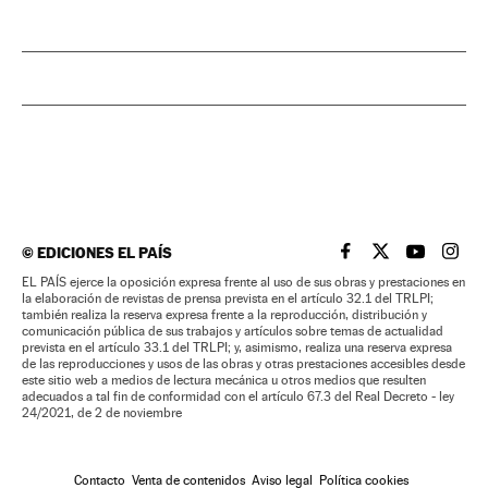
©
EDICIONES EL PAÍS
EL PAÍS BRASIL EN
EL PAÍS BRASI
EL PAÍS B
EL PA
EL PAÍS ejerce la oposición expresa frente al uso de sus obras y prestaciones en
la elaboración de revistas de prensa prevista en el artículo 32.1 del TRLPI;
también realiza la reserva expresa frente a la reproducción, distribución y
comunicación pública de sus trabajos y artículos sobre temas de actualidad
prevista en el artículo 33.1 del TRLPI; y, asimismo, realiza una reserva expresa
de las reproducciones y usos de las obras y otras prestaciones accesibles desde
este sitio web a medios de lectura mecánica u otros medios que resulten
adecuados a tal fin de conformidad con el artículo 67.3 del Real Decreto - ley
24/2021, de 2 de noviembre
Contacto
Venta de contenidos
Aviso legal
Política cookies