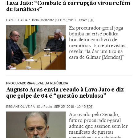
Lava Jato: “Combate à corrupção virou refém
de fanáticos”
DANIEL HAIDAR
|
Belo Horizonte
|
SEP 27, 2019 - 13:42
EDT
Ex-procurador-geral joga
bomba na crise política
brasileira com livro de
memórias. Em entrevistas,
revela: “Ia dar um tiro na
cara de Gilmar [Mendes]”
PROCURADORIA-GERAL DA REPÚBLICA
Augusto Aras envia recado à Lava Jato e diz
que golpe de 64 é “questão nebulosa”
REGIANE OLIVEIRA
|
São Paulo
|
SEP 25, 2019 - 10:45
EDT
Aprovado pelo Senado,
futuro procurador-geral
admite que assinou sem ler
manifesto de juristas
evangélicos que defende