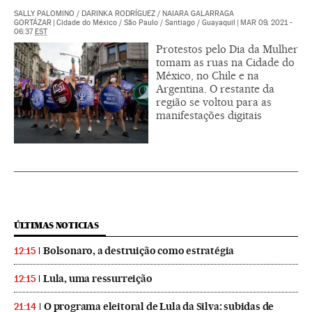
SALLY PALOMINO
/
DARINKA RODRÍGUEZ
/
NAIARA GALARRAGA
GORTÁZAR
|
Cidade do México / São Paulo / Santiago / Guayaquil
|
MAR 09, 2021 -
06:37
EST
Protestos pelo Dia da Mulher
tomam as ruas na Cidade do
México, no Chile e na
Argentina. O restante da
região se voltou para as
manifestações digitais
ÚLTIMAS NOTICIAS
Bolsonaro, a destruição como estratégia
12:15
Lula, uma ressurreição
12:15
O programa eleitoral de Lula da Silva: subidas de
21:14