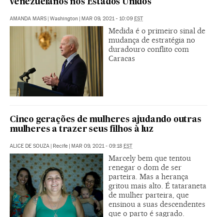
venezuelanos nos Estados Unidos
AMANDA MARS
|
Washington
|
MAR 09, 2021 - 10:09
EST
Medida é o primeiro sinal de
mudança de estratégia no
duradouro conflito com
Caracas
Cinco gerações de mulheres ajudando outras
mulheres a trazer seus filhos à luz
ALICE DE SOUZA
|
Recife
|
MAR 09, 2021 - 09:18
EST
Marcely bem que tentou
renegar o dom de ser
parteira. Mas a herança
gritou mais alto. É tataraneta
de mulher parteira, que
ensinou a suas descendentes
que o parto é sagrado.