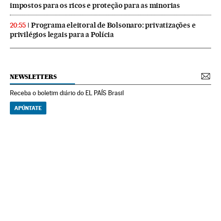
impostos para os ricos e proteção para as minorias
Programa eleitoral de Bolsonaro: privatizações e
20:55
privilégios legais para a Polícia
NEWSLETTERS
Receba o boletim diário do EL PAÍS Brasil
APÚNTATE
NEWSLETTERS
Boletín de América
Cada semana en tu cuenta de correo una selección de las noticias,
reportajes y análisis de los periodistas de EL PAÍS con los acontecimientos
más relevantes del continente.