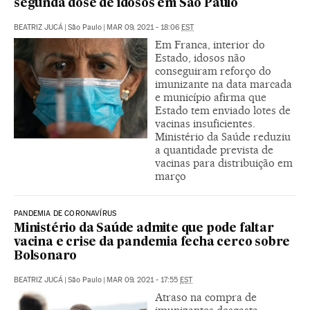
segunda dose de idosos em São Paulo
BEATRIZ JUCÁ
|
São Paulo
|
MAR 09, 2021 - 18:06
EST
Em Franca, interior do
Estado, idosos não
conseguiram reforço do
imunizante na data marcada
e município afirma que
Estado tem enviado lotes de
vacinas insuficientes.
Ministério da Saúde reduziu
a quantidade prevista de
vacinas para distribuição em
março
PANDEMIA DE CORONAVÍRUS
Ministério da Saúde admite que pode faltar
vacina e crise da pandemia fecha cerco sobre
Bolsonaro
BEATRIZ JUCÁ
|
São Paulo
|
MAR 09, 2021 - 17:55
EST
Atraso na compra de