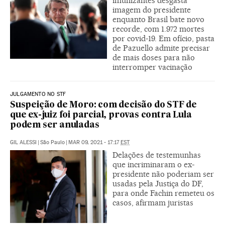
imunizantes desgasta
imagem do presidente
enquanto Brasil bate novo
recorde, com 1.972 mortes
por covid-19. Em ofício, pasta
de Pazuello admite precisar
de mais doses para não
interromper vacinação
JULGAMENTO NO STF
Suspeição de Moro: com decisão do STF de
que ex-juiz foi parcial, provas contra Lula
podem ser anuladas
GIL ALESSI
|
São Paulo
|
MAR 09, 2021 - 17:17
EST
Delações de testemunhas
que incriminaram o ex-
presidente não poderiam ser
usadas pela Justiça do DF,
para onde Fachin remeteu os
casos, afirmam juristas