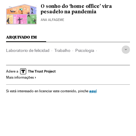
O sonho do ‘home office’ vira
pesadelo na pandemia
ANA ALFAGEME
ARQUIVADO EM
Laboratorio de felicidad
Trabalho
Psicologia
Relações trabalhistas
Investigação científica
Felicidade
Estilo vida
Resiliência
Emoções
Coaching
Adere a
Mais informações
Empresas
Desenvolvimento organizacional
Recursos humanos
aquí
Si está interesado en licenciar este contenido, pinche