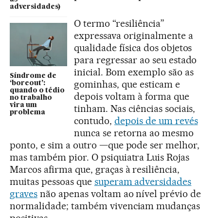
adversidades)
O termo “resiliência”
expressava originalmente a
qualidade física dos objetos
para regressar ao seu estado
inicial. Bom exemplo são as
Síndrome de
gominhas, que esticam e
‘boreout’:
quando o tédio
depois voltam à forma que
no trabalho
vira um
tinham. Nas ciências sociais,
problema
contudo,
depois de um revés
nunca se retorna ao mesmo
ponto, e sim a outro —que pode ser melhor,
mas também pior. O psiquiatra Luis Rojas
Marcos afirma que, graças à resiliência,
muitas pessoas que
superam adversidades
graves
não apenas voltam ao nível prévio de
normalidade; também vivenciam mudanças