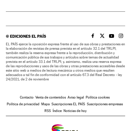
©
EDICIONES EL PAÍS
EL PAÍS BRASIL EN
EL PAÍS BRASI
EL PAÍS B
EL PA
EL PAÍS ejerce la oposición expresa frente al uso de sus obras y prestaciones en
la elaboración de revistas de prensa prevista en el artículo 32.1 del TRLPI;
también realiza la reserva expresa frente a la reproducción, distribución y
comunicación pública de sus trabajos y artículos sobre temas de actualidad
prevista en el artículo 33.1 del TRLPI; y, asimismo, realiza una reserva expresa
de las reproducciones y usos de las obras y otras prestaciones accesibles desde
este sitio web a medios de lectura mecánica u otros medios que resulten
adecuados a tal fin de conformidad con el artículo 67.3 del Real Decreto - ley
24/2021, de 2 de noviembre
Contacto
Venta de contenidos
Aviso legal
Política cookies
Política de privacidad
Mapa
Suscripciones EL PAÍS
Suscripciones empresas
RSS
Índice
Noticias de hoy