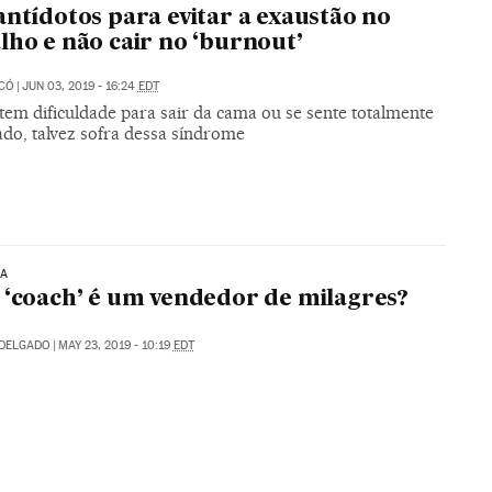
antídotos para evitar a exaustão no
lho e não cair no ‘burnout’
ICÓ
|
JUN 03, 2019 - 16:24
EDT
tem dificuldade para sair da cama ou se sente totalmente
ado, talvez sofra dessa síndrome
IA
 ‘coach’ é um vendedor de milagres?
 DELGADO
|
MAY 23, 2019 - 10:19
EDT