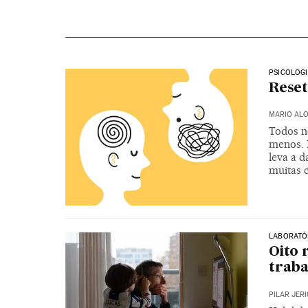
PSICOLOG
Reset
MARIO ALO
Todos n
menos. N
leva a 
muitas c
LABORATÓR
Oito 
trab
PILAR JER