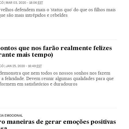
ICÓ
|
MAR 03, 2020 - 18:06
EST
velhos defendem mais o ‘status quo’ do que os filhos mais
ue são mais intrépidos e rebeldes
pontos que nos farão realmente felizes
rante mais tempo)
ICÓ
|
JAN 25, 2020 - 16:49
EST
 demonstra que nem todos os nossos sonhos nos fazem
r a felicidade. Devem reunir algumas qualidades para que
sformem em satisfatórios e duradouros
CIA EMOCIONAL
o maneiras de gerar emoções positivas
asa