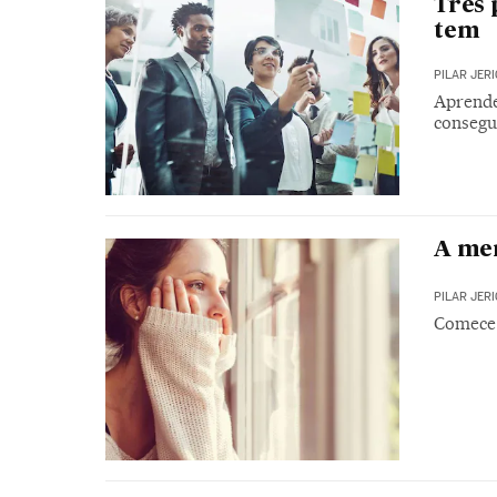
Três 
tem
PILAR JER
Aprender
consegu
A men
PILAR JER
Comece 