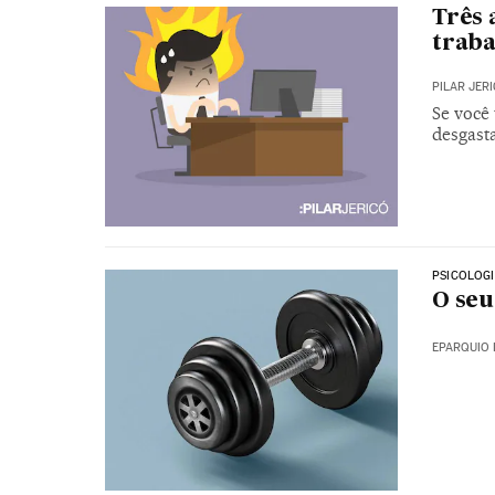
Três 
traba
PILAR JER
Se você 
desgast
PSICOLOG
O seu
EPARQUIO