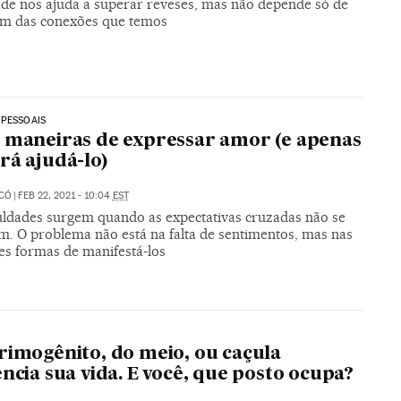
ade nos ajuda a superar reveses, mas não depende só de
sim das conexões que temos
 PESSOAIS
 maneiras de expressar amor (e apenas
rá ajudá-lo)
ICÓ
|
FEB 22, 2021 - 10:04
EST
culdades surgem quando as expectativas cruzadas não se
. O problema não está na falta de sentimentos, mas nas
es formas de manifestá-los
rimogênito, do meio, ou caçula
encia sua vida. E você, que posto ocupa?