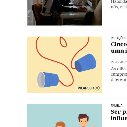
Habilid
nós, e 
RELAÇÕES
Cinco
uma i
PILAR JER
As difi
cumprem
diferent
FAMILIA
Ser p
influ