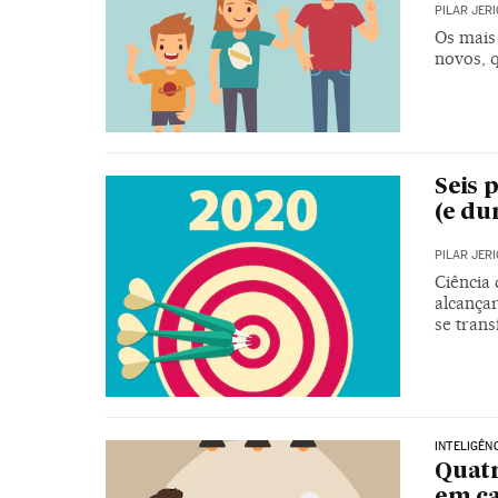
PILAR JER
Os mais 
novos, q
Seis 
(e du
PILAR JER
Ciência
alcança
se tran
INTELIGÊN
Quatr
em c