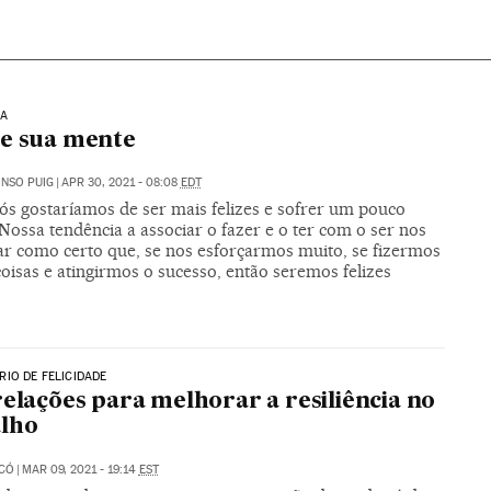
IA
e sua mente
NSO PUIG
|
APR 30, 2021 - 08:08
EDT
ós gostaríamos de ser mais felizes e sofrer um pouco
ossa tendência a associar o fazer e o ter com o ser nos
dar como certo que, se nos esforçarmos muito, se fizermos
oisas e atingirmos o sucesso, então seremos felizes
IO DE FELICIDADE
relações para melhorar a resiliência no
alho
ICÓ
|
MAR 09, 2021 - 19:14
EST