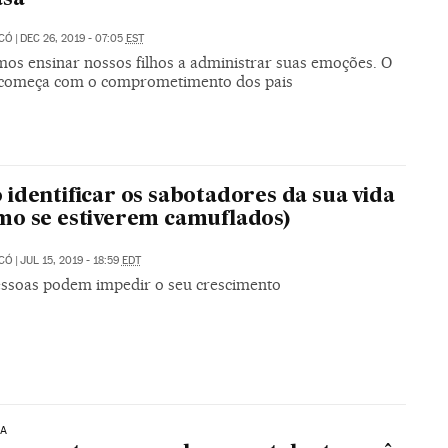
ICÓ
|
DEC 26, 2019 - 07:05
EST
mos ensinar nossos filhos a administrar suas emoções. O
 começa com o comprometimento dos pais
identificar os sabotadores da sua vida
o se estiverem camuflados)
ICÓ
|
JUL 15, 2019 - 18:59
EDT
essoas podem impedir o seu crescimento
IA