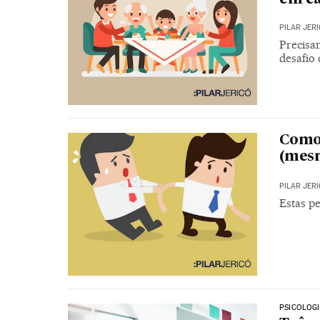
PILAR JER
Precisa
desafio
Como 
(mesm
PILAR JER
Estas p
PSICOLOG