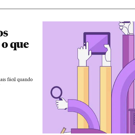
os
 o que
is fácil quando
r