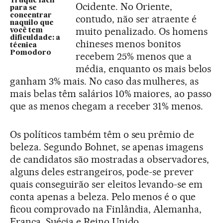
Truque fácil
Ocidente. No Oriente,
para se
concentrar
contudo, não ser atraente é
naquilo que
muito penalizado. Os homens
você tem
dificuldade: a
chineses menos bonitos
técnica
Pomodoro
recebem 25% menos que a
média, enquanto os mais belos
ganham 3% mais. No caso das mulheres, as
mais belas têm salários 10% maiores, ao passo
que as menos chegam a receber 31% menos.
Os políticos também têm o seu prêmio de
beleza. Segundo Bohnet, se apenas imagens
de candidatos são mostradas a observadores,
alguns deles estrangeiros, pode-se prever
quais conseguirão ser eleitos levando-se em
conta apenas a beleza. Pelo menos é o que
ficou comprovado na Finlândia, Alemanha,
França, Suécia e Reino Unido.