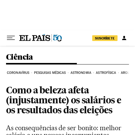
Pular para o conteúdo
SUSCRÍBETE
Ciência
CORONAVÍRUS
PESQUISAS MÉDICAS
ASTRONOMIA
ASTROFÍSICA
ARQUEO
Como a beleza afeta
(injustamente) os salários e
os resultados das eleições
As consequências de ser bonito: melhor