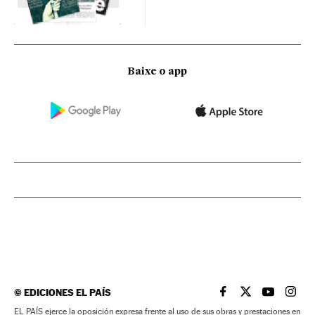
Baixe o app
©
EDICIONES EL PAÍS
EL PAÍS BRASIL EN
EL PAÍS BRASI
EL PAÍS B
EL PA
EL PAÍS ejerce la oposición expresa frente al uso de sus obras y prestaciones en