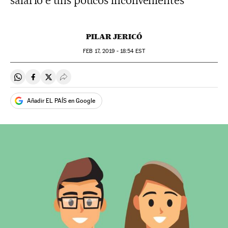
salário e uns poucos inconvenientes
PILAR JERICÓ
FEB
17, 2019 - 18:54
EST
Compartir en Whatsapp
Compartir en Facebook
Compartir en Twitter
Desplegar Redes Sociales
Añadir EL PAÍS en Google