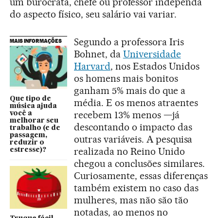
um burocrata, chefe ou professor independa
do aspecto físico, seu salário vai variar.
Segundo a professora Iris
MAIS INFORMAÇÕES
Bohnet, da
Universidade
Harvard
, nos Estados Unidos
os homens mais bonitos
ganham 5% mais do que a
Que tipo de
média. E os menos atraentes
música ajuda
recebem 13% menos —já
você a
melhorar seu
descontando o impacto das
trabalho (e de
passagem,
outras variáveis. A pesquisa
reduzir o
realizada no Reino Unido
estresse)?
chegou a conclusões similares.
Curiosamente, essas diferenças
também existem no caso das
mulheres, mas não são tão
notadas, ao menos no