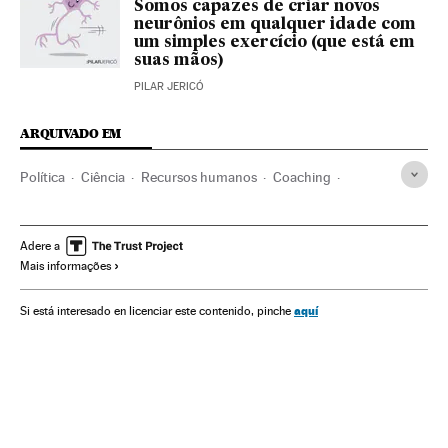
Somos capazes de criar novos
neurônios em qualquer idade com
um simples exercício (que está em
suas mãos)
PILAR JERICÓ
ARQUIVADO EM
Política
Ciência
Recursos humanos
Coaching
Gerenciamento empresarial
Psicologia
Bem-estar
Empresas
Estilo vida
Economia
Comunicação
Adere a
Mais informações
Laboratorio de felicidad
Blogs
aquí
Si está interesado en licenciar este contenido, pinche