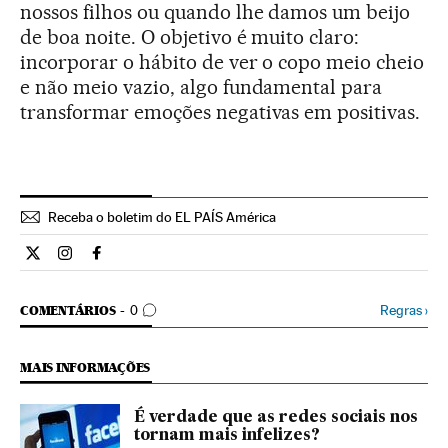
nossos filhos ou quando lhe damos um beijo
de boa noite. O objetivo é muito claro:
incorporar o hábito de ver o copo meio cheio
e não meio vazio, algo fundamental para
transformar emoções negativas em positivas.
Receba o boletim do EL PAÍS América
Estilo El País Brasil en Twitter
Estilo El País Brasil en Instagram
Estilo El País Brasil en Facebook
COMENTÁRIOS
Regras
›
COMENTÁRIOS
0
MAIS INFORMAÇÕES
É verdade que as redes sociais nos
tornam mais infelizes?