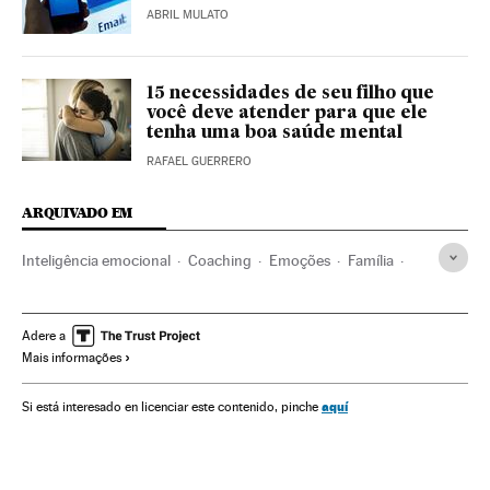
ABRIL MULATO
15 necessidades de seu filho que
você deve atender para que ele
tenha uma boa saúde mental
RAFAEL GUERRERO
ARQUIVADO EM
Inteligência emocional
Coaching
Emoções
Família
Psicologia
Bem-estar
Estilo vida
Educação
Sociedade
Saúde
Ciência
Adere a
Mais informações
aquí
Si está interesado en licenciar este contenido, pinche