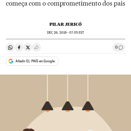
começa com o comprometimento dos pais
PILAR JERICÓ
DEC
26, 2019 - 07:05
EST
0
Compartir en Whatsapp
Compartir en Facebook
Compartir en Twitter
Desplegar Redes Sociales
Comen
Añadir EL PAÍS en Google