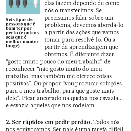
elas fazem depende de como
nós o transferimos. Se
precisamos falar sobre um
Seis tipos de
problema, devemos abordá-lo
pessoas que é
bom ter por
a partir das ações que vamos
perto (e outros
seis que é
tomar para resolvê-lo. Ou a
melhor manter
partir da aprendizagem que
longe)
obtemos. É diferente dizer
“gosto muito pouco do meu trabalho” de
reconhecer “não gosto muito do meu
trabalho, mas também me oferece coisas
positivas”. Ou propor “vou procurar soluções
para o meu trabalho, para que goste mais
dele”. Ficar ancorado na queixa nos esvazia...
e esvazia aqueles que nos rodeiam.
2. Ser rápidos em pedir perdão.
Todos nós
nos equivocamos. Ser pais é uma tarefa difícil