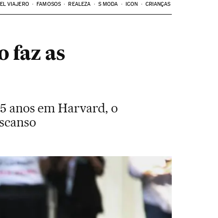
EL VIAJERO
FAMOSOS
REALEZA
S MODA
ICON
CRIANÇAS
o faz as
 25 anos em Harvard, o
escanso