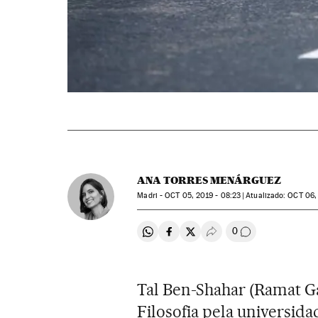
ANA TORRES MENÁRGUEZ
Madri -
OCT
05, 2019 - 08:23
atualizado:
OCT
06, 
0
Compartir en Whatsapp
Compartir en Facebook
Compartir en Twitter
Desplegar Redes Soci
Comentários
Tal Ben-Shahar (Ramat Gan
Filosofia pela universida