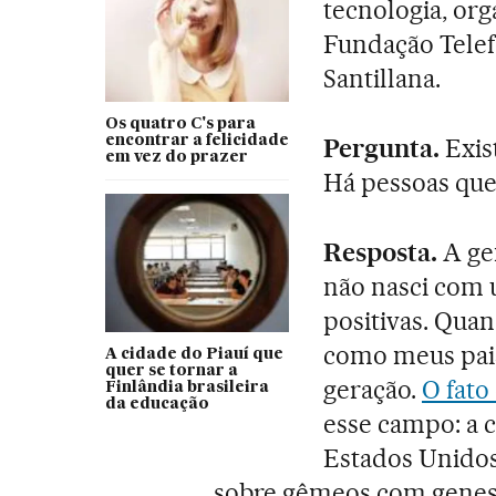
tecnologia, or
Fundação Telef
Santillana.
Os quatro C's para
encontrar a felicidade
Pergunta.
Exis
em vez do prazer
Há pessoas que
Resposta.
A ge
não nasci com 
positivas. Quan
como meus pais
A cidade do Piauí que
quer se tornar a
geração.
O fato 
Finlândia brasileira
da educação
esse campo: a c
Estados Unidos,
sobre gêmeos com genes 