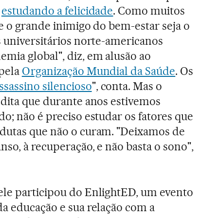
s
estudando a felicidade
. Como muitos
ue o grande inimigo do bem-estar seja o
s universitários norte-americanos
mia global", diz, em alusão ao
 pela
Organização Mundial da Saúde
. Os
ssassino silencioso
", conta. Mas o
edita que durante anos estivemos
o; não é preciso estudar os fatores que
ndutas que não o curam. "Deixamos de
nso, à recuperação, e não basta o sono",
ele participou do EnlightED, um evento
da educação e sua relação com a