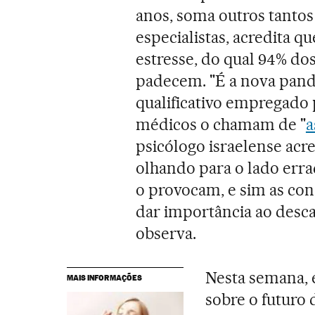
anos, soma outros tanto
especialistas, acredita q
estresse, do qual 94% do
padecem. "É a nova pande
qualificativo empregado
médicos o chamam de "
a
psicólogo israelense acr
olhando para o lado errad
o provocam, e sim as co
dar importância ao desca
observa.
Nesta semana, 
MAIS INFORMAÇÕES
sobre o futuro 