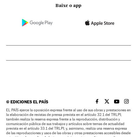
Baixe o app
©
EDICIONES EL PAÍS
EL PAÍS BRASIL EN
EL PAÍS BRASI
EL PAÍS B
EL PA
EL PAÍS ejerce la oposición expresa frente al uso de sus obras y prestaciones en
la elaboración de revistas de prensa prevista en el artículo 32.1 del TRLPI;
también realiza la reserva expresa frente a la reproducción, distribución y
comunicación pública de sus trabajos y artículos sobre temas de actualidad
prevista en el artículo 33.1 del TRLPI; y, asimismo, realiza una reserva expresa
de las reproducciones y usos de las obras y otras prestaciones accesibles desde