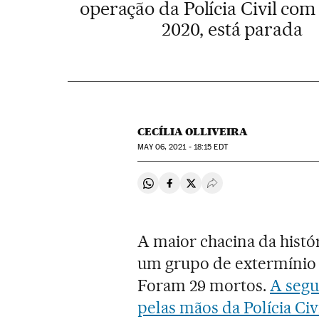
operação da Polícia Civil com
2020, está parada
CECÍLIA OLLIVEIRA
MAY
06, 2021 - 18:15
EDT
Compartir en Whatsapp
Compartir en Facebook
Compartir en Twitter
Desplegar Redes Soci
A maior chacina da histó
um grupo de extermíni
Foram 29 mortos.
A segu
pelas mãos da Polícia Civ