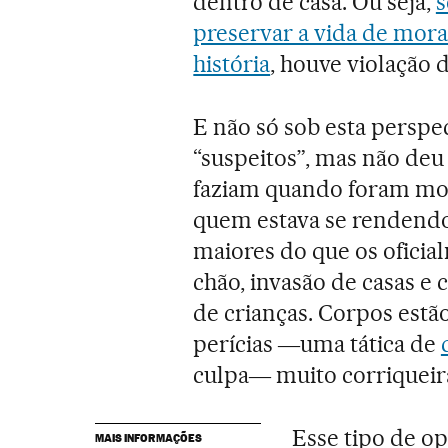
dentro de casa. Ou seja,
s
preservar a vida de mora
história
, houve violação 
E não só sob esta perspec
“suspeitos”, mas não de
faziam quando foram mo
quem estava se rendendo
maiores do que os oficia
chão, invasão de casas e 
de crianças. Corpos estã
perícias ―uma tática de
culpa― muito corriqueir
Esse tipo de ope
MAIS INFORMAÇÕES