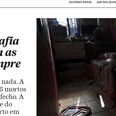
GOVERNO BRASIL
JAIR BOLSON
afia
a as
mpre
 nada. A
15 mortos
sfecho. A
te do
orto em