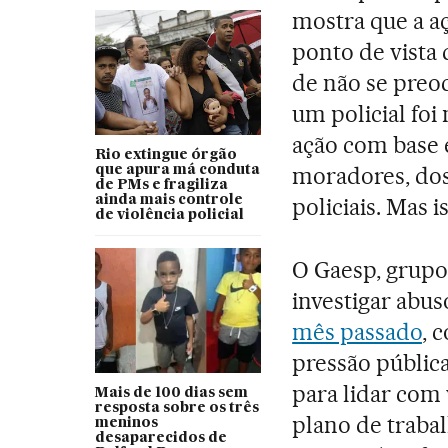
mostra que a aç
ponto de vista
de não se preo
um policial foi
ação com base 
Rio extingue órgão
moradores, dos
que apura má conduta
de PMs e fragiliza
ainda mais controle
policiais. Mas 
de violência policial
O Gaesp, grupo
investigar abus
mês passado
, 
pressão públic
para lidar com 
Mais de 100 dias sem
resposta sobre os três
plano de traba
meninos
desaparecidos de