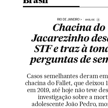
Brasil
RIO DE JANEIRO
i
ANÁLISE
Chacina do
Jacarezinho des
STF e traz à ton
perguntas de se
Casos semelhantes deram em
chacina do Fallet, que deixou 
em 2019, até hoje não teve de
investigação sobre a mor
adolescente João Pedro, m