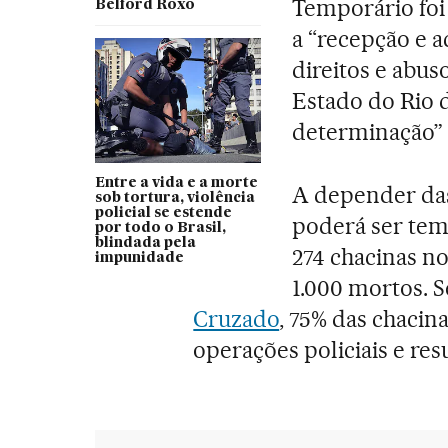
Temporário foi 
Belford Roxo
a “recepção e a
direitos e abus
Estado do Rio 
determinação” 
Entre a vida e a morte
A depender das
sob tortura, violência
policial se estende
poderá ser tem
por todo o Brasil,
blindada pela
274 chacinas n
impunidade
1.000 mortos.
Cruzado
, 75% das chacin
operações policiais e re