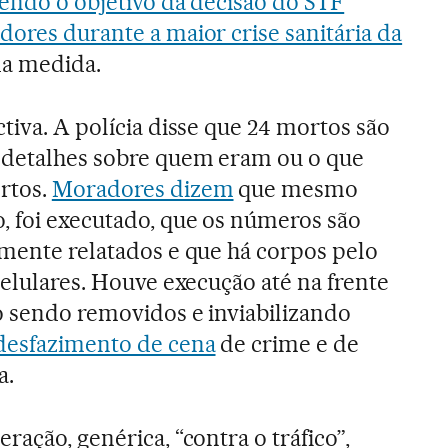
endo o objetivo da decisão do STF
dores durante a maior crise sanitária da
da medida.
tiva. A polícia disse que 24 mortos são
u detalhes sobre quem eram ou o que
rtos.
Moradores dizem
que mesmo
, foi executado, que os números são
lmente relatados e que há corpos pelo
celulares. Houve execução até na frente
o sendo removidos e inviabilizando
desfazimento de cena
de crime e de
a.
ração, genérica, “contra o tráfico”,