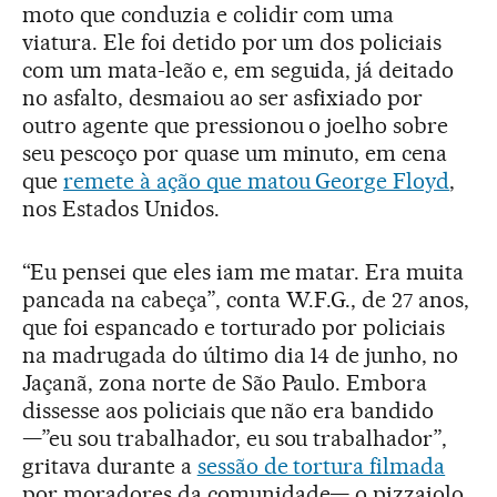
moto que conduzia e colidir com uma
viatura. Ele foi detido por um dos policiais
com um mata-leão e, em seguida, já deitado
no asfalto, desmaiou ao ser asfixiado por
outro agente que pressionou o joelho sobre
seu pescoço por quase um minuto, em cena
que
remete à ação que matou George Floyd
,
nos Estados Unidos.
“Eu pensei que eles iam me matar. Era muita
pancada na cabeça”, conta W.F.G., de 27 anos,
que foi espancado e torturado por policiais
na madrugada do último dia 14 de junho, no
Jaçanã, zona norte de São Paulo. Embora
dissesse aos policiais que não era bandido
—”eu sou trabalhador, eu sou trabalhador”,
gritava durante a
sessão de tortura filmada
por moradores da comunidade— o pizzaiolo