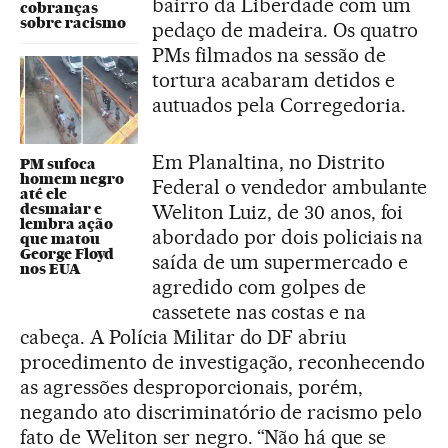
bairro da Liberdade com um
cobranças
sobre racismo
pedaço de madeira. Os quatro
PMs filmados na sessão de
tortura acabaram detidos e
autuados pela Corregedoria.
Em Planaltina, no Distrito
PM sufoca
homem negro
Federal o vendedor ambulante
até ele
Weliton Luiz, de 30 anos, foi
desmaiar e
lembra ação
abordado por dois policiais na
que matou
George Floyd
saída de um supermercado e
nos EUA
agredido com golpes de
cassetete nas costas e na
cabeça. A Polícia Militar do DF abriu
procedimento de investigação, reconhecendo
as agressões desproporcionais, porém,
negando ato discriminatório de racismo pelo
fato de Weliton ser negro. “Não há que se