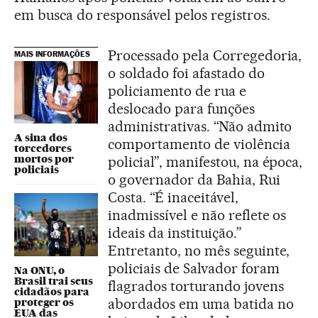
em busca do responsável pelos registros.
Processado pela Corregedoria,
MAIS INFORMAÇÕES
o soldado foi afastado do
policiamento de rua e
deslocado para funções
administrativas. “Não admito
A sina dos
comportamento de violência
torcedores
mortos por
policial”, manifestou, na época,
policiais
o governador da Bahia, Rui
Costa. “É inaceitável,
inadmissível e não reflete os
ideais da instituição.”
Entretanto, no mês seguinte,
policiais de Salvador foram
Na ONU, o
Brasil trai seus
flagrados torturando jovens
cidadãos para
abordados em uma batida no
proteger os
EUA das