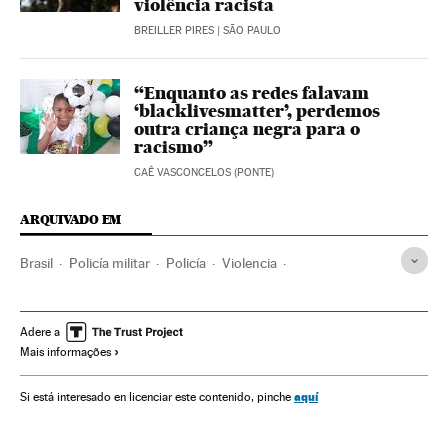
violência racista
BREILLER PIRES
| SÃO PAULO
“Enquanto as redes falavam
‘blacklivesmatter’, perdemos
outra criança negra para o
racismo”
CAÊ VASCONCELOS (PONTE)
ARQUIVADO EM
Brasil
Policía militar
Policía
Violencia
Violencia policial
Población negra
Racismo
Discriminación
Pandemia
Coronavirus
Cuarentena
Adere a
Mais informações
Asesinatos
Crímenes contra humanidad
Sociedad
Política
Gobierno Brasil
João Doria Júnior
aquí
Si está interesado en licenciar este contenido, pinche
Jair Bolsonaro