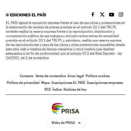
©
EDICIONES EL PAÍS
EL PAÍS BRASIL EN
EL PAÍS BRASI
EL PAÍS B
EL PA
EL PAÍS ejerce la oposición expresa frente al uso de sus obras y prestaciones en
la elaboración de revistas de prensa prevista en el artículo 32.1 del TRLPI;
también realiza la reserva expresa frente a la reproducción, distribución y
comunicación pública de sus trabajos y artículos sobre temas de actualidad
prevista en el artículo 33.1 del TRLPI; y, asimismo, realiza una reserva expresa
de las reproducciones y usos de las obras y otras prestaciones accesibles desde
este sitio web a medios de lectura mecánica u otros medios que resulten
adecuados a tal fin de conformidad con el artículo 67.3 del Real Decreto - ley
24/2021, de 2 de noviembre
Contacto
Venta de contenidos
Aviso legal
Política cookies
Política de privacidad
Mapa
Suscripciones EL PAÍS
Suscripciones empresas
RSS
Índice
Noticias de hoy
Webs de PRISA