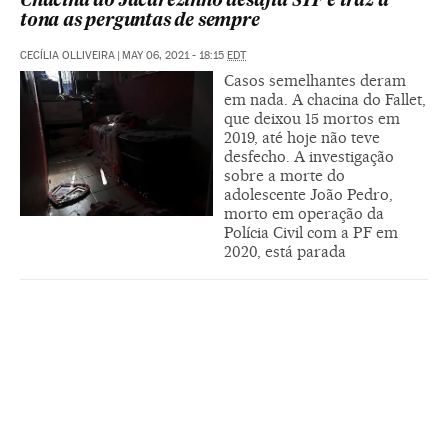
Chacina do Jacarezinho desafia STF e traz à
tona as perguntas de sempre
CECÍLIA OLLIVEIRA
|
MAY 06, 2021 - 18:15
EDT
Casos semelhantes deram
em nada. A chacina do Fallet,
que deixou 15 mortos em
2019, até hoje não teve
desfecho. A investigação
sobre a morte do
adolescente João Pedro,
morto em operação da
Polícia Civil com a PF em
2020, está parada