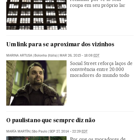
roupa em seu próprio lar
Um link para se aproximar dos vizinhos
MARINA ARTUSA
|
Bolonha (Itália)
|
MAR 26, 2015 - 18:08
EDT
Social Street reforça laços de
convivência entre 20.000
moradores do mundo todo
O paulistano que sempre diz não
MARÍA MARTÍN
|
São Paulo
|
SEP 27, 2014 - 22:29
EDT
Por que os moradores de