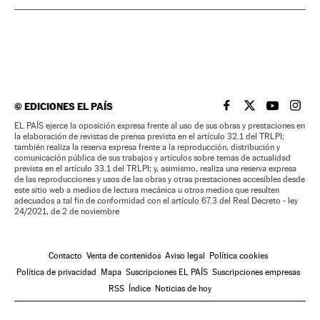
©
EDICIONES EL PAÍS
EL PAÍS BRASIL EN
EL PAÍS BRASI
EL PAÍS B
EL PA
EL PAÍS ejerce la oposición expresa frente al uso de sus obras y prestaciones en
la elaboración de revistas de prensa prevista en el artículo 32.1 del TRLPI;
también realiza la reserva expresa frente a la reproducción, distribución y
comunicación pública de sus trabajos y artículos sobre temas de actualidad
prevista en el artículo 33.1 del TRLPI; y, asimismo, realiza una reserva expresa
de las reproducciones y usos de las obras y otras prestaciones accesibles desde
este sitio web a medios de lectura mecánica u otros medios que resulten
adecuados a tal fin de conformidad con el artículo 67.3 del Real Decreto - ley
24/2021, de 2 de noviembre
Contacto
Venta de contenidos
Aviso legal
Política cookies
Política de privacidad
Mapa
Suscripciones EL PAÍS
Suscripciones empresas
RSS
Índice
Noticias de hoy