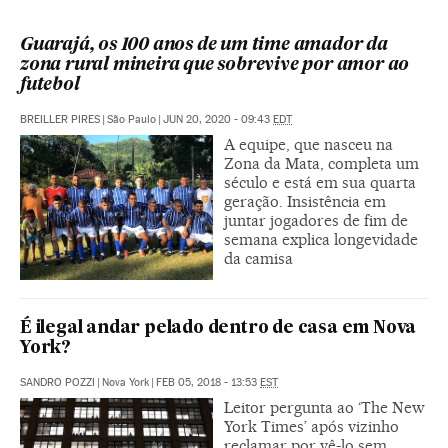
Guarajá, os 100 anos de um time amador da
zona rural mineira que sobrevive por amor ao
futebol
BREILLER PIRES
|
São Paulo
|
JUN 20, 2020 - 09:43
EDT
A equipe, que nasceu na
Zona da Mata, completa um
século e está em sua quarta
geração. Insistência em
juntar jogadores de fim de
semana explica longevidade
da camisa
É ilegal andar pelado dentro de casa em Nova
York?
SANDRO POZZI
|
Nova York
|
FEB 05, 2018 - 13:53
EST
Leitor pergunta ao ‘The New
York Times’ após vizinho
reclamar por vê-lo sem