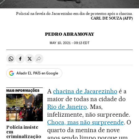
Policial na favela do Jacarezinho em dia de protestos após a chacina.
CARL DE SOUZA (AFP)
PEDRO ABRAMOVAY
MAY
10, 2021 - 09:13
EDT
Compartir en Whatsapp
Compartir en Facebook
Compartir en Twitter
Desplegar Redes Sociales
Añadir EL PAÍS en Google
A
chacina de Jacarezinho
é a
MAIS INFORMAÇÕES
maior de todas na cidade do
Rio de Janeiro
. Mas,
infelizmente, não surpreende.
Choca, mas não surpreende
. O
Polícia insiste
quarto da menina de nove
em
anos sendo limpo porque um
criminalização