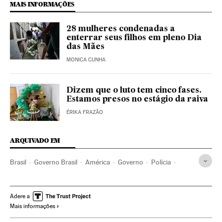
MAIS INFORMAÇÕES
28 mulheres condenadas a
enterrar seus filhos em pleno Dia
das Mães
MONICA CUNHA
Dizem que o luto tem cinco fases.
Estamos presos no estágio da raiva
ÉRIKA FRAZÃO
ARQUIVADO EM
Brasil
Governo Brasil
América
Governo
Polícia
Violência
Violência policial
Rio de Janeiro
Favelas
Massacre
Abuso policial
STF
Matanza
Racismo
Adere a
Mais informações
Opinião