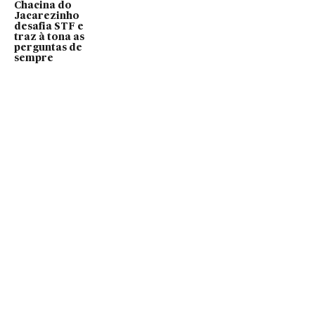
Chacina do
Jacarezinho
desafia STF e
traz à tona as
perguntas de
sempre