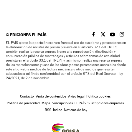
©
EDICIONES EL PAÍS
EL PAÍS BRASIL EN
EL PAÍS BRASI
EL PAÍS B
EL PA
EL PAÍS ejerce la oposición expresa frente al uso de sus obras y prestaciones en
la elaboración de revistas de prensa prevista en el artículo 32.1 del TRLPI;
también realiza la reserva expresa frente a la reproducción, distribución y
comunicación pública de sus trabajos y artículos sobre temas de actualidad
prevista en el artículo 33.1 del TRLPI; y, asimismo, realiza una reserva expresa
de las reproducciones y usos de las obras y otras prestaciones accesibles desde
este sitio web a medios de lectura mecánica u otros medios que resulten
adecuados a tal fin de conformidad con el artículo 67.3 del Real Decreto - ley
24/2021, de 2 de noviembre
Contacto
Venta de contenidos
Aviso legal
Política cookies
Política de privacidad
Mapa
Suscripciones EL PAÍS
Suscripciones empresas
RSS
Índice
Noticias de hoy