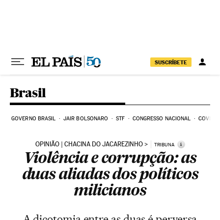
Pular para o conteúdo
SUSCRÍBETE
Brasil
GOVERNO BRASIL
JAIR BOLSONARO
STF
CONGRESSO NACIONAL
COVID-1
OPINIÃO | CHACINA DO JACAREZINHO
i
TRIBUNA
Violência e corrupção: as
duas aliadas dos políticos
milicianos
A dicotomia entre as duas é perversa