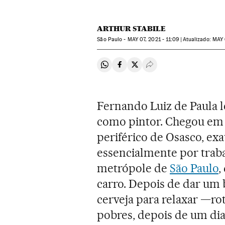
ARTHUR STABILE
São Paulo -
MAY
07, 2021 - 11:09
atualizado:
MAY
Compartir en Whatsapp
Compartir en Facebook
Compartir en Twitter
Desplegar Redes Soci
Fernando Luiz de Paula l
como pintor. Chegou em 
periférico de Osasco, exa
essencialmente por traba
metrópole de
São Paulo
,
carro. Depois de dar um 
cerveja para relaxar —ro
pobres, depois de um dia 