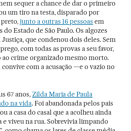
 nem sequer a chance de dar o primeiro
ou um tiro na testa, disparado por
preto,
junto a outras 16 pessoas
em
 do Estado de São Paulo. Os algozes
a Justiça, que condenou dois deles. Sem
prego, com todas as provas a seu favor,
o ao crime organizado mesmo morto.
 convive com a acusação —e o vazio no
us 67 anos,
Zilda Maria de Paula
udo na vida
. Foi abandonada pelos pais
ou a casa do casal que a acolheu ainda
 e viveu na rua. Sobrevivia limpando
a”, como chama os lares de classe média