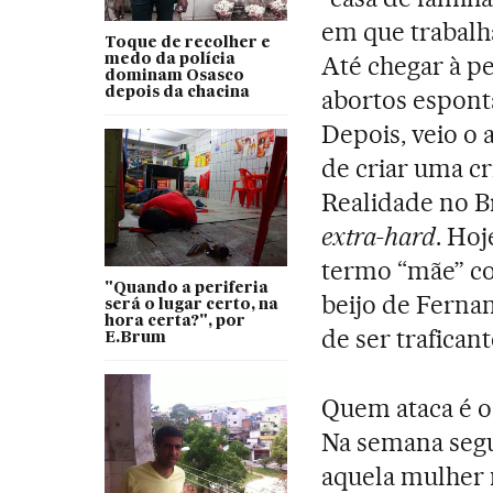
em que trabalh
Toque de recolher e
Até chegar à pe
medo da polícia
dominam Osasco
depois da chacina
abortos espont
Depois, veio o
de criar uma cr
Realidade no B
extra-hard
. Hoj
termo “mãe” com
"Quando a periferia
beijo de Fernan
será o lugar certo, na
hora certa?", por
de ser traficant
E.Brum
Quem ataca é o
Na semana segui
aquela mulher 