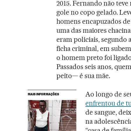
2015. Fernando não teve
gole no copo gelado. Lev
homens encapuzados de 
uma das maiores chacinas
eram policiais, segundo 
ficha criminal, em subem
o homem preto foi ligad
Passados seis anos, quem
peito— é sua mãe.
Ao longo de se
MAIS INFORMAÇÕES
enfrentou de t
de sangue, deix
na adolescência
“casa de famíli