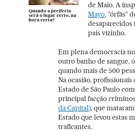
de Maio. A insp
Quando a periferia
Mayo
, “órfãs” 
será o lugar certo, na
hora certa?
desaparecidos 
país vizinho.
Em plena democracia no 
outro banho de sangue, 
quando mais de 500 pess
Na ocasião, profissionais
Estado de São Paulo como
principal facção criminos
da Capital)
, que mataram
Estado que levou estas mã
traficantes.