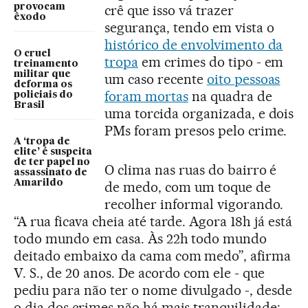
provocam
crê que isso vá trazer
êxodo
segurança, tendo em vista o
histórico de envolvimento da
O cruel
tropa
em crimes do tipo - em
treinamento
militar que
um caso recente
oito pessoas
deforma os
foram mortas
na quadra de
policiais do
Brasil
uma torcida organizada, e dois
PMs foram presos pelo crime.
A ‘tropa de
elite’ é suspeita
de ter papel no
O clima nas ruas do bairro é
assassinato de
Amarildo
de medo, com um toque de
recolher informal vigorando.
“A rua ficava cheia até tarde. Agora 18h já está
todo mundo em casa. Às 22h todo mundo
deitado embaixo da cama com medo”, afirma
V. S., de 20 anos. De acordo com ele - que
pediu para não ter o nome divulgado -, desde
o dia dos crimes não há mais tranquilidade: