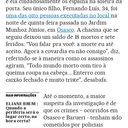
e ela cuidadosamente os espalha na soleira da
porta. Seu único filho, Fernando Luís, 34, foi
uma das oito pessoas executadas no local
na
noite de quinta-feira passada no Jardim
Munhoz Júnior, em
Osasco
. A chacina que se
seguiu deixou um saldo de 18 mortos e sete
feridos. “Vou falar pra você: a morte eu até
aceito. Agora a covardia eu não consigo”, diz,
referindo-se à maneira como os assassinos
agiram. “Todo mundo morto com tiro à
queima roupa na cabeça... Enterro com
caixão fechado é muito triste”, desabafa.
Até o momento, a maior
MAIS INFORMAÇÕES
suspeita da investigação é de
ELIANE BRUM |
Quando a
que os crimes – ocorridos em
periferia será o
Osasco e Barueri - tenham sido
lugar certo, na
hora certa?
cometidos por policiais