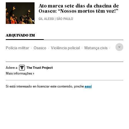
Ato marca sete dias da chacina de
Osasco: “Nossos mortos têm voz!”
GIL ALESSI
| SÃO PAULO
ARQUIVADO EM
Polícia militar
Osasco
Violência policial
Matança civis
Ação policial
Estado São Paulo
Forças armadas
Polícia
Brasil
Força segurança
América do Sul
Adere a
Mais informações
América Latina
América
Defesa
Conflitos
Justiça
Torcidas Organizadas
Ultras
Clubes esportivos
aquí
Si está interesado en licenciar este contenido, pinche
Violência esportiva
Passatempo esportivo
Esportes