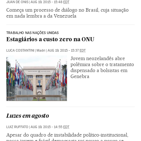
JUAN DE ONIS
|
AUG 19, 2015 - 15:48
EDT
Começa um processo de diálogo no Brasil, cuja situação
em nada lembra a da Venezuela
TRABALHO NAS NAÇÕES UNIDAS
Estagiários a custo zero na ONU
LUCA COSTANTINI
|
Madri
|
AUG 19, 2015 - 15:37
EDT
Jovem neozelandês abre
polêmica sobre o tratamento
dispensado a bolsistas em
Genebra
Luzes em agosto
LUIZ RUFFATO
|
AUG 19, 2015 - 14:55
EDT
Apesar do quadro de instabilidade político-institucional,
nossa jovem e frágil democracia vai pouco a pouco se