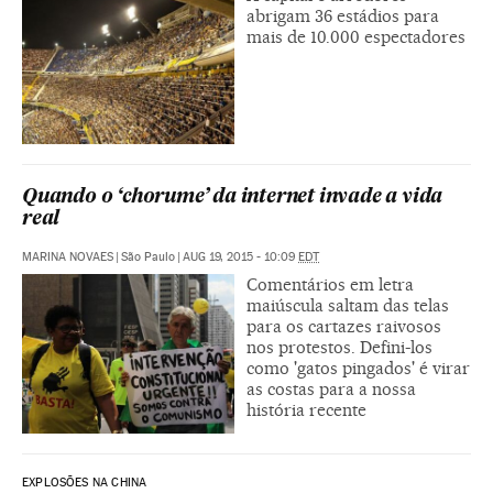
abrigam 36 estádios para
mais de 10.000 espectadores
Quando o ‘chorume’ da internet invade a vida
real
MARINA NOVAES
|
São Paulo
|
AUG 19, 2015 - 10:09
EDT
Comentários em letra
maiúscula saltam das telas
para os cartazes raivosos
nos protestos. Defini-los
como 'gatos pingados' é virar
as costas para a nossa
história recente
EXPLOSÕES NA CHINA