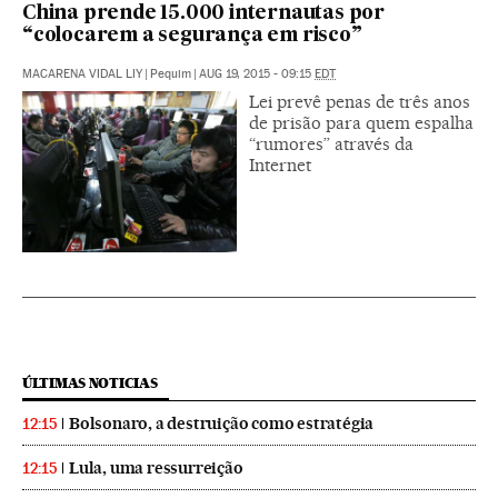
China prende 15.000 internautas por
“colocarem a segurança em risco”
MACARENA VIDAL LIY
|
Pequim
|
AUG 19, 2015 - 09:15
EDT
Lei prevê penas de três anos
de prisão para quem espalha
“rumores” através da
Internet
ÚLTIMAS NOTICIAS
Bolsonaro, a destruição como estratégia
12:15
Lula, uma ressurreição
12:15