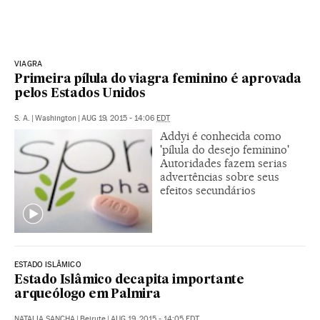
VIAGRA
Primeira pílula do viagra feminino é aprovada
pelos Estados Unidos
S. A.
|
Washington
|
AUG 19, 2015 - 14:06
EDT
Addyi é conhecida como
'pílula do desejo feminino'
Autoridades fazem serias
advertências sobre seus
efeitos secundários
ESTADO ISLÂMICO
Estado Islâmico decapita importante
arqueólogo em Palmira
NATALIA SANCHA
|
Beirute
|
AUG 19, 2015 - 14:05
EDT