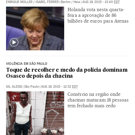
ENRIQUE MÜLLER
/
ISABEL FERRER
|
Berlim / Haia
|
AUG 19, 2015 - 13:40
EDT
Holanda vota nesta quarta-
feira a aprovação de 86
bilhões de euros para Atenas
VIOLÊNCIA EM SÃO PAULO
Toque de recolher e medo da polícia dominam
Osasco depois da chacina
GIL ALESSI
|
São Paulo
|
AUG 19, 2015 - 12:32
EDT
Comércio na região onde
chacinas mataram 18 pessoas
tem fechado mais cedo