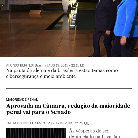
AFONSO BENITES
|
Brasília
|
AUG 19, 2015 - 22:15
EDT
Na pauta da alemã e da brasileira estão temas como
cibersegurança e meio ambiente
MAIORIDADE PENAL
Aprovada na Câmara, redução da maioridade
penal vai para o Senado
TALITA BEDINELLI
|
São Paulo
|
AUG 19, 2015 - 21:59
EDT
Às vésperas de ser
denunciado na Lava Jato,