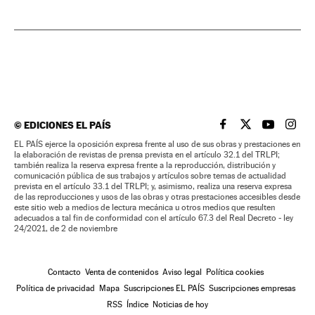
©
EDICIONES EL PAÍS
EL PAÍS BRASIL EN
EL PAÍS BRASI
EL PAÍS B
EL PA
EL PAÍS ejerce la oposición expresa frente al uso de sus obras y prestaciones en
la elaboración de revistas de prensa prevista en el artículo 32.1 del TRLPI;
también realiza la reserva expresa frente a la reproducción, distribución y
comunicación pública de sus trabajos y artículos sobre temas de actualidad
prevista en el artículo 33.1 del TRLPI; y, asimismo, realiza una reserva expresa
de las reproducciones y usos de las obras y otras prestaciones accesibles desde
este sitio web a medios de lectura mecánica u otros medios que resulten
adecuados a tal fin de conformidad con el artículo 67.3 del Real Decreto - ley
24/2021, de 2 de noviembre
Contacto
Venta de contenidos
Aviso legal
Política cookies
Política de privacidad
Mapa
Suscripciones EL PAÍS
Suscripciones empresas
RSS
Índice
Noticias de hoy