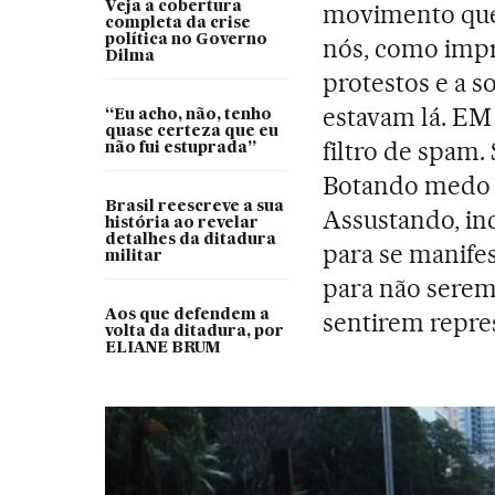
Veja a cobertura
movimento que
completa da crise
política no Governo
nós, como impr
Dilma
protestos e a s
estavam lá. EM
“Eu acho, não, tenho
quase certeza que eu
filtro de spam.
não fui estuprada”
Botando medo e
Brasil reescreve a sua
Assustando, inc
história ao revelar
detalhes da ditadura
para se manife
militar
para não serem
Aos que defendem a
sentirem repre
volta da ditadura, por
ELIANE BRUM