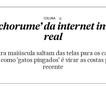
COLUNA
i
chorume’ da internet in
real
a maiúscula saltam das telas para os c
 como 'gatos pingados' é virar as costas
recente