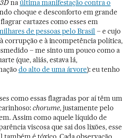
3D
na
última manifestação contra o
usando choque e desconforto em grande
 flagrar cartazes como esses em
ilhares de pessoas pelo Brasil
– e cujo
o à corrupção e à incompetência política,
desmedido – me sinto um pouco como a
te (que, aliás, estava lá,
gnação
do alto de uma árvore
): eu tenho
ases como essas flagradas por aí têm um
carinhoso:
chorume
, justamente pelo
zem. Assim como aquele líquido de
parência viscosa que sai dos lixões, esse
l também é tóxico. Cada observação