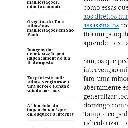
manifestações,
como essas qu
minuto a minuto
aos direitos h
Os gritos do ‘fora
assassinatos
co
Dilma’ nas
manifestações em São
tira um pouqui
Paulo
aprendemos nad
Imagens das
manifestação pró
impeachment do dia
Sim, os que ped
16 de agosto
intervenção mi
fato, uma mino
Em protesto anti-
Dilma, Sergio Moro
abertamente es
vira herói e Renan é
vaiado nas ruas
generalizar tod
domingo como s
A ‘dancinha do
impeachment’ que
Tampouco pode
enlouquece a internet
ridicularizar –