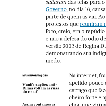
saltaram
das telas para o
Governo
, no dia 16, ca
parte de quem as viu. Ao
protestos que
reuniram m
foco, creio, era o repúdi
e não a defesa do ódio 
versão 2002 de Regina Duar
demonstrando sua indi
medo.
Na internet, fr
MAIS INFORMAÇÕES
apelido pouco 
Manifestações anti-
Dilma voltam às ruas
estrago que fa
do Brasil
cheiro forte e a
chorume virtua
Assim contamos as