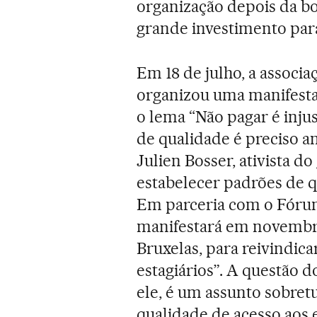
organização depois da bo
grande investimento par
Em 18 de julho, a associ
organizou uma manifesta
o lema “Não pagar é injus
de qualidade é preciso an
Julien Bosser, ativista d
estabelecer padrões de qu
Em parceria com o Fóru
manifestará em novembr
Bruxelas, para reivindica
estagiários”. A questão 
ele, é um assunto sobretu
qualidade de acesso aos e