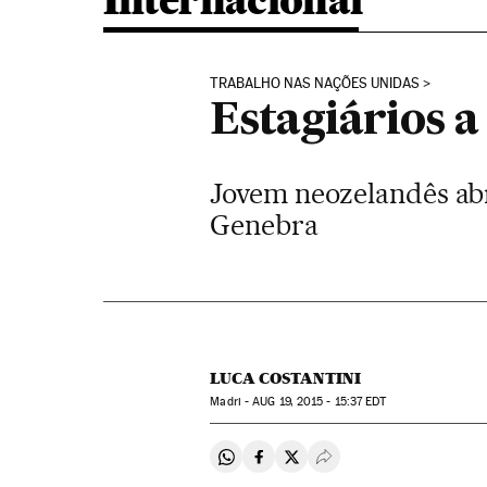
Internacional
TRABALHO NAS NAÇÕES UNIDAS
Estagiários 
Jovem neozelandês abr
Genebra
LUCA COSTANTINI
Madri -
AUG
19, 2015 - 15:37
EDT
Compartir en Whatsapp
Compartir en Facebook
Compartir en Twitter
Desplegar Redes Soci