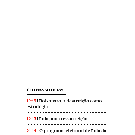
ÚLTIMAS NOTICIAS
Bolsonaro, a destruição como
12:15
estratégia
Lula, uma ressurreição
12:15
O programa eleitoral de Lula da
21:14