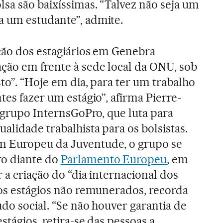
lsa são baixíssimas. “Talvez não seja um
a um estudante”, admite.
ação dos estagiários em Genebra
ção em frente à sede local da ONU, sob
to”. “Hoje em dia, para ter um trabalho
tes fazer um estágio”, afirma Pierre-
o grupo InternsGoPro, que luta para
alidade trabalhista para os bolsistas.
m Europeu da Juventude, o grupo se
o diante do
Parlamento Europeu
, em
r a criação do “dia internacional dos
dos estágios não remunerados, recorda
do social. “Se não houver garantia de
stágios, retira-se das pessoas a