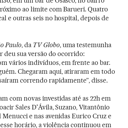
h30, em um bar de Osasco, no bairro
róximo ao limite com Barueri. Quatro
l e outras seis no hospital, depois de
o Paulo
, da
TV Globo
, uma testemunha
ar deu sua versão do ocorrido:
m vários indivíduos, em frente ao bar.
guém. Chegaram aqui, atiraram em todo
saíram correndo rapidamente”, disse.
am com novas investidas até as 22h em
acir Sales D'Ávila, Suzano, Vitantônio
d Menucci e nas avenidas Eurico Cruz e
desse horário, a violência continuou em