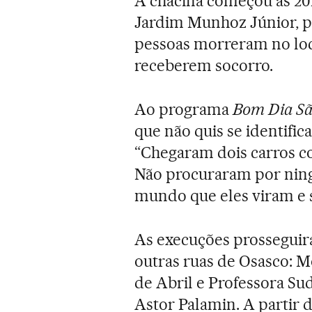
A chacina começou às 20
Jardim Munhoz Júnior, p
pessoas morreram no loca
receberem socorro.
Ao programa
Bom Dia Sã
que não quis se identific
“Chegaram dois carros co
Não procuraram por nin
mundo que eles viram e 
As execuções prosseguir
outras ruas de Osasco: Mo
de Abril e Professora Su
Astor Palamin. A partir 