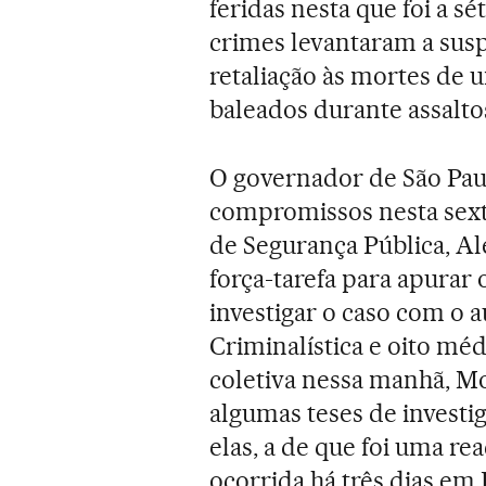
feridas nesta que foi a s
crimes levantaram a sus
retaliação às mortes de u
baleados durante assaltos
O governador de São Pau
compromissos nesta sexta
de Segurança Pública, A
força-tarefa para apurar os
investigar o caso com o a
Criminalística e oito méd
coletiva nessa manhã, Mo
algumas teses de investi
elas, a de que foi uma rea
ocorrida há três dias em B