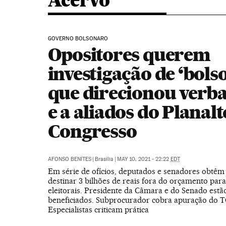
Acervo
GOVERNO BOLSONARO
Opositores querem
investigação de ‘bols
que direcionou verba
e a aliados do Planal
Congresso
AFONSO BENITES
|
Brasília
|
MAY 10, 2021 - 22:22
EDT
Em série de ofícios, deputados e senadores obtê
destinar 3 bilhões de reais fora do orçamento para
eleitorais. Presidente da Câmara e do Senado estã
beneficiados. Subprocurador cobra apuração do T
Especialistas criticam prática