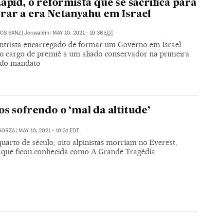
Lapid, o reformista que se sacrifica para
rar a era Netanyahu em Israel
OS SANZ
|
Jerusalém
|
MAY 10, 2021 - 10:36
EDT
entrista encarregado de formar um Governo em Israel
 o cargo de premiê a um aliado conservador na primeira
 do mandato
os sofrendo o ‘mal da altitude’
GORZA
|
MAY 10, 2021 - 10:31
EDT
uarto de século, oito alpinistas morriam no Everest,
 que ficou conhecida como A Grande Tragédia