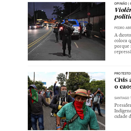
OPINIÃO |
Violê
polít
PEDRO AB
A dicoto
coloca 
porque 
repressã
PROTESTO
Civis
o cao
SANTIAGO
Preside
Indígen
cidade 