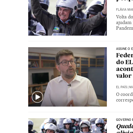
FLÁVIA MA
Volta do
ajudam 
Pandemi
ASSINE O E
Feder
do EL
acont
valor
EL PAÍS
|
MA
O coord
corresp
GOVERNO 
Queda