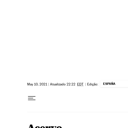
Pular para o conteúdo
ESPAÑA
May 10, 2021
|
Atualizado 22:22
EDT
|
Edição: