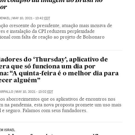
am colapso da imagem do Brasil no
ior
UENKEL
|
MAY 10, 2021 - 13:42
EDT
ção crescente do presidente, atuação mais incisiva de
res e instalação da CPI reduzem perplexidade
ional com falta de reação ao projeto de Bolsonaro
iadores do ‘Thursday’, aplicativo de
ra que só funciona um dia por
a: “A quinta-feira é o melhor dia para
ecer alguém”
CARPALLO
|
MAY 10, 2021 - 13:02
EDT
dos aborrecimentos que os aplicativos de encontros nos
m na pandemia, esta nova proposta promete um uso mais
l e seguro. Falamos com seus fundadores.
EM ISRAEL