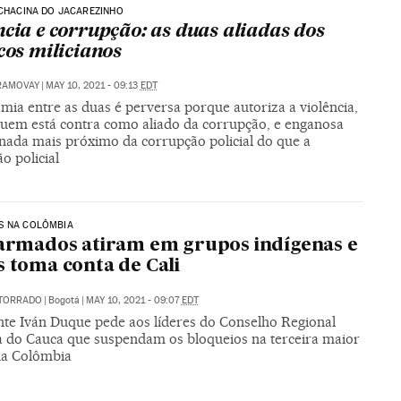
 CHACINA DO JACAREZINHO
ncia e corrupção: as duas aliadas dos
icos milicianos
RAMOVAY
|
MAY 10, 2021 - 09:13
EDT
mia entre as duas é perversa porque autoriza a violência,
quem está contra como aliado da corrupção, e enganosa
nada mais próximo da corrupção policial do que a
o policial
S NA COLÔMBIA
 armados atiram em grupos indígenas e
s toma conta de Cali
 TORRADO
|
Bogotá
|
MAY 10, 2021 - 09:07
EDT
nte Iván Duque pede aos líderes do Conselho Regional
a do Cauca que suspendam os bloqueios na terceira maior
da Colômbia