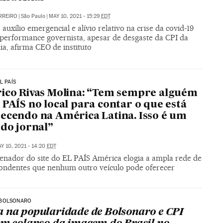
RREIRO
|
São Paulo
|
MAY 10, 2021 - 15:29
EDT
 auxílio emergencial e alívio relativo na crise da covid-19
performance governista, apesar de desgaste da CPI da
a, afirma CEO de instituto
L PAÍS
ico Rivas Molina: “Tem sempre alguém
 PAÍS no local para contar o que está
ecendo na América Latina. Isso é um
 do jornal”
Y 10, 2021 - 14:20
EDT
enador do site do EL PAÍS América elogia a ampla rede de
ondentes que nenhum outro veículo pode oferecer
BOLSONARO
 na popularidade de Bolsonaro e CPI