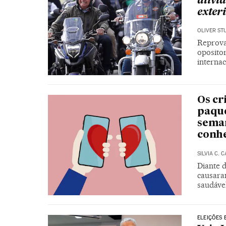
alivi
exter
OLIVER ST
Reprova
oposito
internac
Os cr
paque
seman
conh
SILVIA C. 
Diante 
causara
saudáve
ELEIÇÕES 