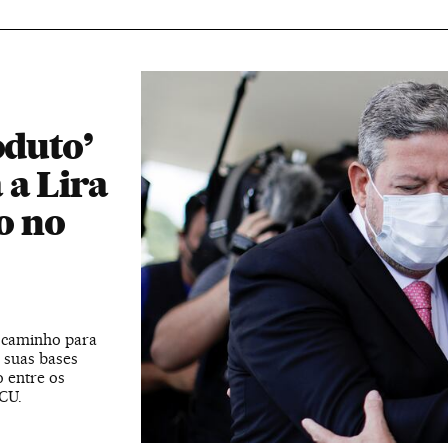
oduto’
 a Lira
to no
m caminho para
 suas bases
o entre os
CU.