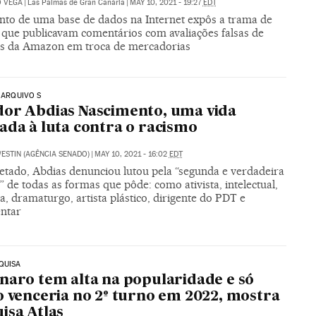
O VEGA
|
Las Palmas de Gran Canária
|
MAY 10, 2021 - 19:27
EDT
to de uma base de dados na Internet expôs a trama de
 que publicavam comentários com avaliações falsas de
s da Amazon em troca de mercadorias
| ARQUIVO S
or Abdias Nascimento, uma vida
ada à luta contra o racismo
ESTIN (AGÊNCIA SENADO)
|
MAY 10, 2021 - 16:02
EDT
cetado, Abdias denunciou lutou pela “segunda e verdadeira
” de todas as formas que pôde: como ativista, intelectual,
ta, dramaturgo, artista plástico, dirigente do PDT e
ntar
QUISA
naro tem alta na popularidade e só
o venceria no 2º turno em 2022, mostra
isa Atlas