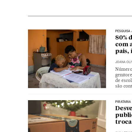
PESQUISA 
80% d
com a
pais,
JOANA OLI
Números
genitore
de escol
são con
PIRATARIA
Desve
publi
troca