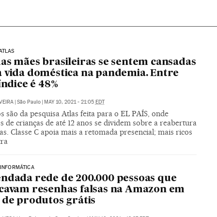
ATLAS
as mães brasileiras se sentem cansadas
 vida doméstica na pandemia. Entre
 índice é 48%
VEIRA
|
São Paulo
|
MAY 10, 2021 - 21:05
EDT
 são da pesquisa Atlas feita para o EL PAÍS, onde
s de crianças de até 12 anos se dividem sobre a reabertura
as. Classe C apoia mais a retomada presencial; mais ricos
tra
 INFORMÁTICA
ndada rede de 200.000 pessoas que
cavam resenhas falsas na Amazon em
 de produtos grátis