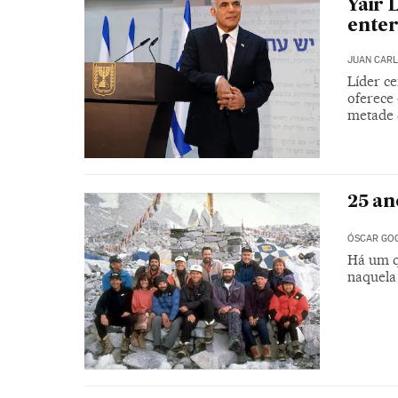
Yair 
enter
JUAN CARL
Líder c
oferece
metade
25 an
ÓSCAR GO
Há um q
naquela