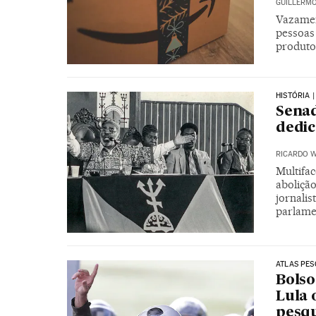
GUILLERM
Vazamen
pessoas
produto
HISTÓRIA 
Senad
dedic
RICARDO W
Multifa
abolição
jornalis
parlame
ATLAS PES
Bolso
Lula 
pesqu