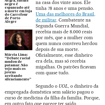
Negra, cliente
na casa dos vinte anos. Ele
negro é
tinha 78 anos e uma pensão.
espancado até
a morte em loja
Uma das melhores do Brasil,
do Carrefour
de Porto
de militar
. Combatente na
Alegre
Segunda Guerra Mundial,
recebia mais de 8.000 reais
por mês, que a mulher com
quem nunca conviveu herdou
depois de sua morte.
Oficialmente, esse dinheiro
Márcia Lima:
“Debate racial
era dela, mas só recebia
mudou de
patamar. Não
migalhas. Os patrões ficavam
vejo mais os
com quase tudo.
jovens
aceitando
silenciamento”
Segundo o
UOL
, o dinheiro da
empregada doméstica sem salário pagou o
curso de medicina da filha da família. Porque,
em outro fato que parece ter saído