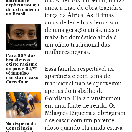
das Américas a libertar, há 132
alarmam e
expõem avanço
anos, a mão de obra trazida à
do extremismo
força da África. As últimas
no Brasil
amas de leite brasileiras são
de uma geração atrás, mas o
trabalho doméstico ainda é
um ofício tradicional das
mulheres negras.
Para 90% dos
brasileiros
existe racismo
Essa família respeitável na
no país e 52,7%
vê impulso
aparência e com fama de
racista no caso
tradicional não se aproveitou
Carrefour
apenas do trabalho de
Gordiano. Ela a transformou
em uma fonte de renda. Os
Milagres Rigueira a obrigaram
a se casar com um parente
Na véspera da
idoso quando ela ainda estava
Consciência