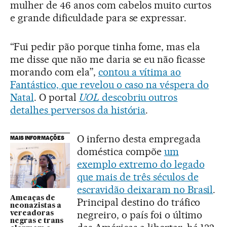
mulher de 46 anos com cabelos muito curtos
e grande dificuldade para se expressar.
“Fui pedir pão porque tinha fome, mas ela
me disse que não me daria se eu não ficasse
morando com ela”,
contou a vítima ao
Fantástico, que revelou o caso na véspera do
Natal
. O portal
UOL
descobriu outros
detalhes perversos da história
.
O inferno desta empregada
MAIS INFORMAÇÕES
doméstica compõe
um
exemplo extremo do legado
que mais de três séculos de
escravidão deixaram no Brasil
.
Ameaças de
Principal destino do tráfico
neonazistas a
negreiro, o país foi o último
vereadoras
negras e trans