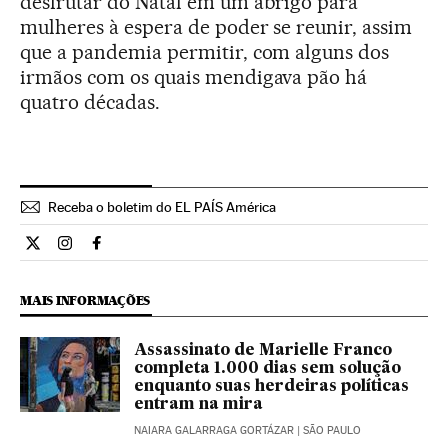
desfrutar do Natal em um abrigo para
mulheres à espera de poder se reunir, assim
que a pandemia permitir, com alguns dos
irmãos com os quais mendigava pão há
quatro décadas.
Receba o boletim do EL PAÍS América
Internacional El País Brasil en Twitter
Internacional El País Brasil en Instagram
Internacional El País Brasil en Facebook
MAIS INFORMAÇÕES
Assassinato de Marielle Franco
completa 1.000 dias sem solução
enquanto suas herdeiras políticas
entram na mira
NAIARA GALARRAGA GORTÁZAR
| SÃO PAULO