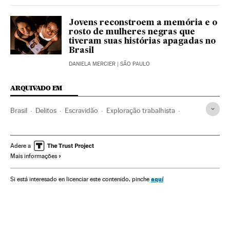
Jovens reconstroem a memória e o
rosto de mulheres negras que
tiveram suas histórias apagadas no
Brasil
DANIELA MERCIER
| SÃO PAULO
ARQUIVADO EM
Brasil
Delitos
Escravidão
Exploração trabalhista
Racismo
Minas Gerais
Desigualdade social
Desigualdade econômica
Condições trabalho
Adere a
Mais informações
Trabalho doméstico
Trabalho
Trabalho escravo
Tráfico de Seres humanos
Negros
Sociedade
aquí
Si está interesado en licenciar este contenido, pinche