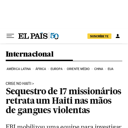
Pular para o conteúdo
SUSCRÍBETE
Internacional
AMÉRICA LATINA
ÁFRICA
EUROPA
ORIENTE MÉDIO
CHINA
EUA
CRISE NO HAITI
Sequestro de 17 missionários
retrata um Haiti nas mãos
de gangues violentas
FBI mobilizou uma equipe para investigar