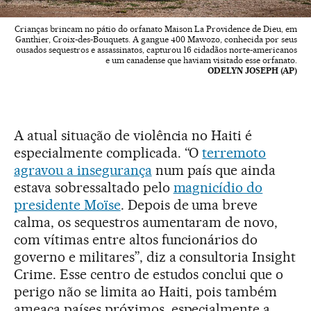
Crianças brincam no pátio do orfanato Maison La Providence de Dieu, em
Ganthier, Croix-des-Bouquets. A gangue 400 Mawozo, conhecida por seus
ousados sequestros e assassinatos, capturou 16 cidadãos norte-americanos
e um canadense que haviam visitado esse orfanato.
ODELYN JOSEPH (AP)
A atual situação de violência no Haiti é
especialmente complicada. “O
terremoto
agravou a insegurança
num país que ainda
estava sobressaltado pelo
magnicídio do
presidente Moïse
. Depois de uma breve
calma, os sequestros aumentaram de novo,
com vítimas entre altos funcionários do
governo e militares”, diz a consultoria Insight
Crime. Esse centro de estudos conclui que o
perigo não se limita ao Haiti, pois também
ameaça países próximos, especialmente a