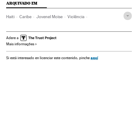
ARQUIVADO EM
Haiti
Caribe
Jovenel Moïse
Violência
Estados Unidos
Missionários
América
Magnicidios
Drogas
Narcotráfico
América Latina
Adere a
Mais informações
aquí
Si está interesado en licenciar este contenido, pinche