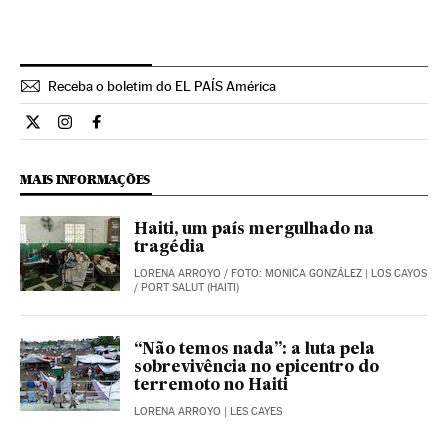
Receba o boletim do EL PAÍS América
Internacional El País Brasil en Twitter
Internacional El País Brasil en Instagram
Internacional El País Brasil en Facebook
MAIS INFORMAÇÕES
Haiti, um país mergulhado na
tragédia
LORENA ARROYO
/
FOTO: MONICA GONZÁLEZ
| LOS CAYOS
/ PORT SALUT (HAITI)
“Não temos nada”: a luta pela
sobrevivência no epicentro do
terremoto no Haiti
LORENA ARROYO
| LES CAYES