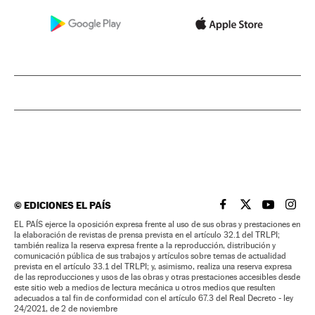
©
EDICIONES EL PAÍS
EL PAÍS BRASIL EN
EL PAÍS BRASI
EL PAÍS B
EL PA
EL PAÍS ejerce la oposición expresa frente al uso de sus obras y prestaciones en
la elaboración de revistas de prensa prevista en el artículo 32.1 del TRLPI;
también realiza la reserva expresa frente a la reproducción, distribución y
comunicación pública de sus trabajos y artículos sobre temas de actualidad
prevista en el artículo 33.1 del TRLPI; y, asimismo, realiza una reserva expresa
de las reproducciones y usos de las obras y otras prestaciones accesibles desde
este sitio web a medios de lectura mecánica u otros medios que resulten
adecuados a tal fin de conformidad con el artículo 67.3 del Real Decreto - ley
24/2021, de 2 de noviembre