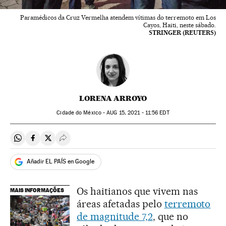
Paramédicos da Cruz Vermelha atendem vítimas do terremoto em Los
Cayos, Haiti, neste sábado.
STRINGER (REUTERS)
LORENA ARROYO
Cidade do México -
AUG
15, 2021 - 11:56
EDT
Compartir en Whatsapp
Compartir en Facebook
Compartir en Twitter
Desplegar Redes Sociales
Añadir EL PAÍS en Google
Os haitianos que vivem nas
MAIS INFORMAÇÕES
áreas afetadas pelo
terremoto
de magnitude 7,2
, que no