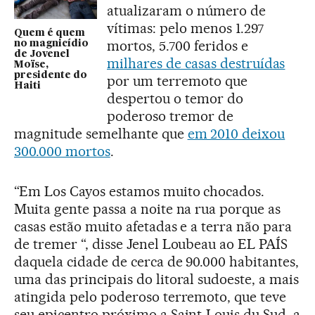
atualizaram o número de
vítimas: pelo menos 1.297
Quem é quem
mortos, 5.700 feridos e
no magnicídio
de Jovenel
milhares de casas destruídas
Moïse,
presidente do
por um terremoto que
Haiti
despertou o temor do
poderoso tremor de
magnitude semelhante que
em 2010 deixou
300.000 mortos
.
“Em Los Cayos estamos muito chocados.
Muita gente passa a noite na rua porque as
casas estão muito afetadas e a terra não para
de tremer “, disse Jenel Loubeau ao EL PAÍS
daquela cidade de cerca de 90.000 habitantes,
uma das principais do litoral sudoeste, a mais
atingida pelo poderoso terremoto, que teve
seu epicentro próximo a Saint-Louis du Sud, a