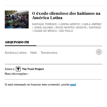
O êxodo silencioso dos haitianos na
América Latina
SANTIAGO TORRADO
/
LORENA ARROYO
/
CARLA JIMÉNEZ
/
JORGE GALINDO
/
ROCÍO MONTES
| BOGOTÁ / SANTIAGO
/ CIDADE DO MÉXICO / SÃO PAULO
ARQUIVADO EM
América Latina
Haiti
Terremotos
Terremoto Haití 2010
Vítimas
Ajuda humanitária
Adere a
Mais informações
aquí
Si está interesado en licenciar este contenido, pinche