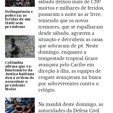
sábado deixou mais de 1.297
mortos e milhares de feridos,
Delinquência e
passaram a noite ao ar livre,
pobreza: as
temendo que os novos
feridas de um
Haiti sem
tremores, que se espalharam
presidente
desde sábado, agravem a
situação e derrubem as casas
que sobraram de pé. Neste
domingo, enquanto a
tempestade tropical Grace
Colômbia
avançava pelo Caribe em
afirma que ex-
direção à ilha, as equipes de
funcionário da
Justiça haitiana
resgate avançavam na busca
deu a ordem de
assassinar o
por sobreviventes contra o
presidente
relógio.
Moïse
Na manhã deste domingo, as
autoridades da Defesa Civil