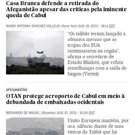
Casa Branca defende a retirada do
Afeganistão apesar das críticas pela iminente
queda de Cabul
MARÍA ANTONIA SÁNCHEZ-VALLEJO
|
Nova York
|
AUG 15, 2021 - 16:11
EDT
“Os talibãs teriam lançado a
ofensiva mesmo que as
tropas dos EUA
continuassem na região”,
afirma o secretário de
Estado Blinken, que refuta
semelhanças com a saída de
Saigon (Vietnã)
AFEGANISTÃO
OTAN protege aeroporto de Cabul em meio à
debandada de embaixadas ocidentais
BERNARDO DE MIGUEL
|
Bruxelas
|
AUG 15, 2021 - 15:00
EDT
União Europeia mantém, por
ora, silêncio diante de uma
vitória do Talibã que há