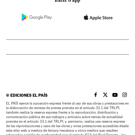
Baixe o app
©
EDICIONES EL PAÍS
EL PAÍS BRASIL EN
EL PAÍS BRASI
EL PAÍS B
EL PA
EL PAÍS ejerce la oposición expresa frente al uso de sus obras y prestaciones en
la elaboración de revistas de prensa prevista en el artículo 32.1 del TRLPI;
también realiza la reserva expresa frente a la reproducción, distribución y
comunicación pública de sus trabajos y artículos sobre temas de actualidad
prevista en el artículo 33.1 del TRLPI; y, asimismo, realiza una reserva expresa
de las reproducciones y usos de las obras y otras prestaciones accesibles desde
este sitio web a medios de lectura mecánica u otros medios que resulten
adecuados a tal fin de conformidad con el artículo 67.3 del Real Decreto - ley