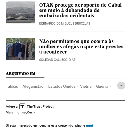
OTAN protege aeroporto de Cabul
em meio à debandada de
embaixadas ocidentais
BERNARDO DE MIGUEL
| BRUXELAS
Não permitamos que ocorra às
mulheres afegãs o que está prestes
a acontecer
SOLEDAD GALLEGO-DÍAZ
ARQUIVADO EM
Talibãs
Afeganistão
Estados Unidos
Vietnã
Guerra
Conflictos armados
Ásia central
Direitos humanos
Adere a
Mais informações
aquí
Si está interesado en licenciar este contenido, pinche