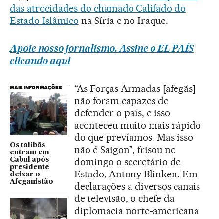
das atrocidades do chamado Califado do
Estado Islâmico
na Síria e no Iraque.
Apoie nosso jornalismo. Assine o EL PAÍS
clicando aqui
“As Forças Armadas [afegãs]
MAIS INFORMAÇÕES
não foram capazes de
defender o país, e isso
aconteceu muito mais rápido
do que prevíamos. Mas isso
Os talibãs
não é Saigon”, frisou no
entram em
domingo o secretário de
Cabul após
presidente
Estado, Antony Blinken. Em
deixar o
Afeganistão
declarações a diversos canais
de televisão, o chefe da
diplomacia norte-americana