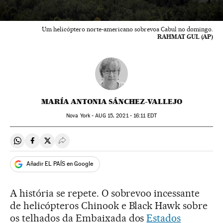
Um helicóptero norte-americano sobrevoa Cabul no domingo.
RAHMAT GUL (AP)
MARÍA ANTONIA SÁNCHEZ-VALLEJO
Nova York -
AUG
15, 2021 - 16:11
EDT
Compartir en Whatsapp
Compartir en Facebook
Compartir en Twitter
Desplegar Redes Sociales
Añadir EL PAÍS en Google
A história se repete. O sobrevoo incessante
de helicópteros Chinook e Black Hawk sobre
os telhados da Embaixada dos
Estados