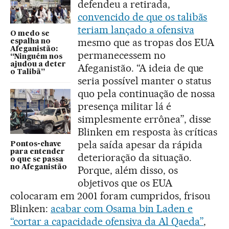
defendeu a retirada,
convencido de que os talibãs
teriam lançado a ofensiva
O medo se
mesmo que as tropas dos EUA
espalha no
Afeganistão:
permanecessem no
“Ninguém nos
ajudou a deter
Afeganistão. “A ideia de que
o Talibã”
seria possível manter o status
quo pela continuação de nossa
presença militar lá é
simplesmente errônea”, disse
Blinken em resposta às críticas
pela saída apesar da rápida
Pontos-chave
para entender
deterioração da situação.
o que se passa
no Afeganistão
Porque, além disso, os
objetivos que os EUA
colocaram em 2001 foram cumpridos, frisou
Blinken:
acabar com Osama bin Laden e
“cortar a capacidade ofensiva da Al Qaeda”
,