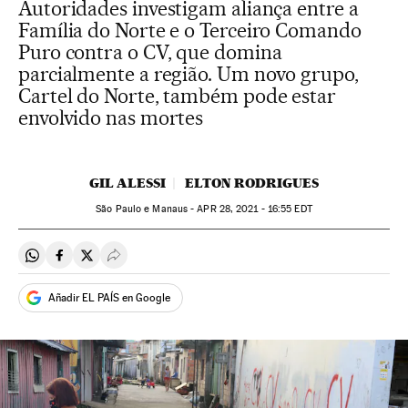
Autoridades investigam aliança entre a
Família do Norte e o Terceiro Comando
Puro contra o CV, que domina
parcialmente a região. Um novo grupo,
Cartel do Norte, também pode estar
envolvido nas mortes
GIL ALESSI
ELTON RODRIGUES
São Paulo e Manaus -
APR
28, 2021 - 16:55
EDT
Compartir en Whatsapp
Compartir en Facebook
Compartir en Twitter
Desplegar Redes Sociales
Añadir EL PAÍS en Google