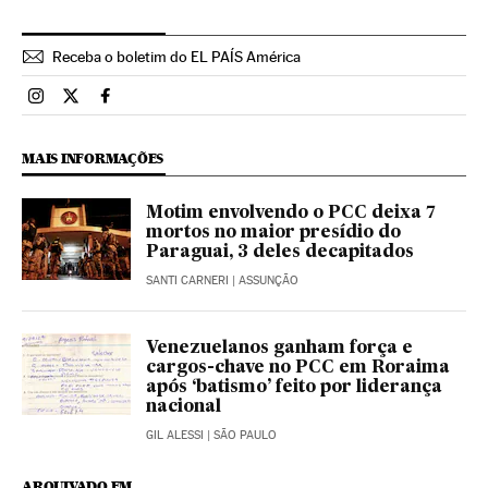
Receba o boletim do EL PAÍS América
Brasil El País Brasil en Instagram
Brasil El País Brasil en Twitter
Brasil El País Brasil en Facebook
MAIS INFORMAÇÕES
Motim envolvendo o PCC deixa 7
mortos no maior presídio do
Paraguai, 3 deles decapitados
SANTI CARNERI
| ASSUNÇÃO
Venezuelanos ganham força e
cargos-chave no PCC em Roraima
após ‘batismo’ feito por liderança
nacional
GIL ALESSI
| SÃO PAULO
ARQUIVADO EM