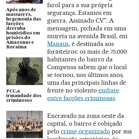
farol para a sua própria
Após anos de
segurança. Estamos em
massacres,
guerra. Assinado CV”. A
hegemonia das
facções
mensagem, pichada em uma
derruba
homicídios em
mureta na avenida Brasil, em
prisões do
Manaus
, é destinada aos
Amazonas e
Roraima
forasteiros: os mais de 75.000
habitantes do bairro da
Compensa sabem que o local
se tornou, nos últimos anos,
uma das principais linhas de
frente no violento
embate
PCC,a
irmandade dos
entre facções criminosas
.
criminosos
Encravado na zona oeste da
capital, o bairro é cobiçado
pelo
crime organizado
por sua
localização estratégica, às