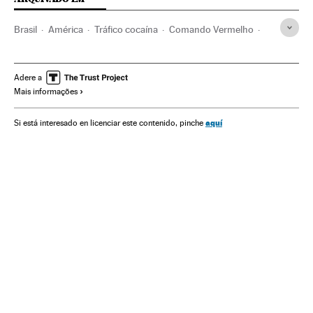
Brasil
América
Tráfico cocaína
Comando Vermelho
PCC
Amazônia
Manaus
Violência de rua
Homicídios
Cocaína
Colômbia
Violência prisional
Adere a
Mais informações
Drogas
Crime organizado
aquí
Si está interesado en licenciar este contenido, pinche