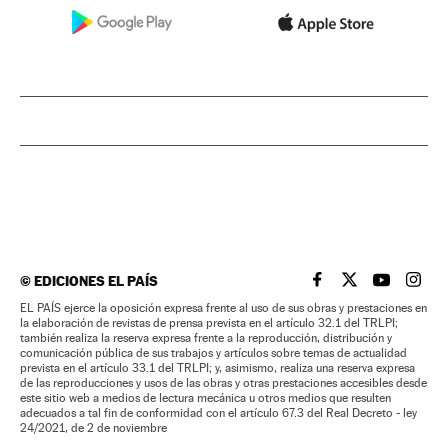
©
EDICIONES EL PAÍS
EL PAÍS BRASIL EN
EL PAÍS BRASI
EL PAÍS B
EL PA
EL PAÍS ejerce la oposición expresa frente al uso de sus obras y prestaciones en
la elaboración de revistas de prensa prevista en el artículo 32.1 del TRLPI;
también realiza la reserva expresa frente a la reproducción, distribución y
comunicación pública de sus trabajos y artículos sobre temas de actualidad
prevista en el artículo 33.1 del TRLPI; y, asimismo, realiza una reserva expresa
de las reproducciones y usos de las obras y otras prestaciones accesibles desde
este sitio web a medios de lectura mecánica u otros medios que resulten
adecuados a tal fin de conformidad con el artículo 67.3 del Real Decreto - ley
24/2021, de 2 de noviembre