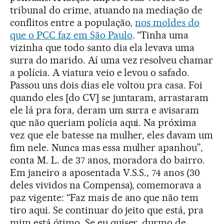
tribunal do crime, atuando na mediação de
conflitos entre a população,
nos moldes do
que o PCC faz em São Paulo
. “Tinha uma
vizinha que todo santo dia ela levava uma
surra do marido. Aí uma vez resolveu chamar
a polícia. A viatura veio e levou o safado.
Passou uns dois dias ele voltou pra casa. Foi
quando eles [do CV] se juntaram, arrastaram
ele lá pra fora, deram um surra e avisaram
que não queriam polícia aqui. Na próxima
vez que ele batesse na mulher, eles davam um
fim nele. Nunca mas essa mulher apanhou”,
conta M. L. de 37 anos, moradora do bairro.
Em janeiro a aposentada V.S.S., 74 anos (30
deles vividos na Compensa), comemorava a
paz vigente: “Faz mais de ano que não tem
tiro aqui. Se continuar do jeito que está, pra
mim está ótimo. Se eu quiser, durmo de