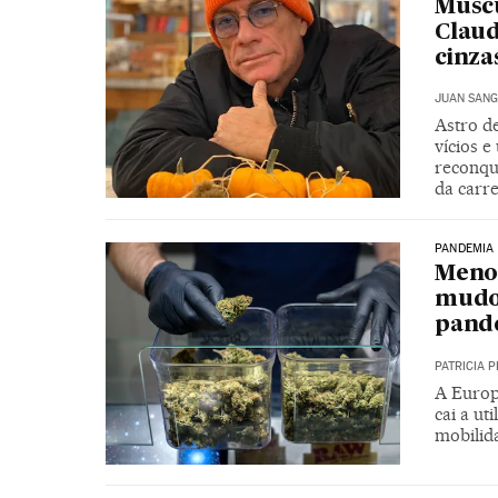
Múscu
Claud
cinza
JUAN SANG
Astro de
vícios 
reconqu
da carre
PANDEMIA
Meno
mudo
pand
PATRICIA P
A Europ
cai a ut
mobilid