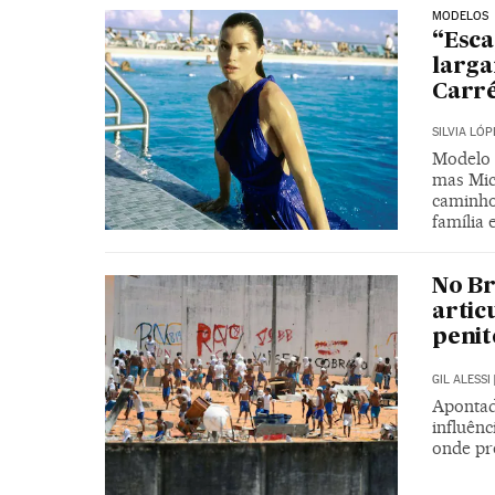
MODELOS
“Esca
larga
Carré
SILVIA LÓP
Modelo e
mas Mic
caminho.
família
No Br
artic
penit
GIL ALESSI
Apontad
influênc
onde pr