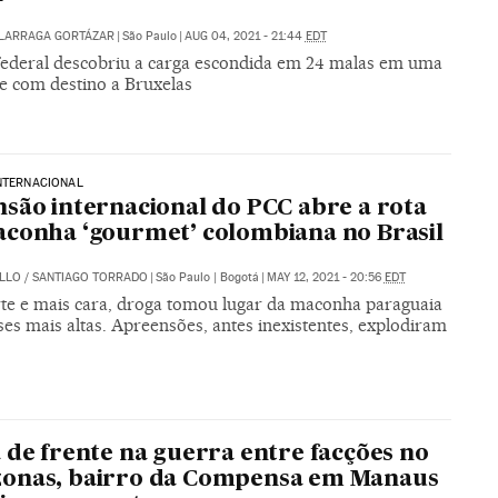
ALARRAGA GORTÁZAR
|
São Paulo
|
AUG 04, 2021 - 21:44
EDT
 Federal descobriu a carga escondida em 24 malas em uma
e com destino a Bruxelas
NTERNACIONAL
são internacional do PCC abre a rota
conha ‘gourmet’ colombiana no Brasil
ELLO
/
SANTIAGO TORRADO
|
São Paulo | Bogotá
|
MAY 12, 2021 - 20:56
EDT
rte e mais cara, droga tomou lugar da maconha paraguaia
ses mais altas. Apreensões, antes inexistentes, explodiram
 de frente na guerra entre facções no
onas, bairro da Compensa em Manaus