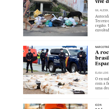
vive 
GIL ALESSI
Autorida
Terceir
região.
envolvi
NARCOTRÁ
A roc
brasi
Espa
ELISA LOIS
O ex-mil
com a fa
uma dec
ICON