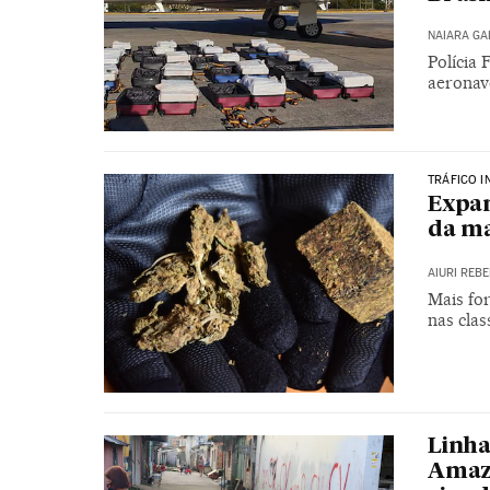
NAIARA G
Polícia
aeronav
TRÁFICO I
Expan
da ma
AIURI REB
Mais fo
nas clas
Linha
Amaz