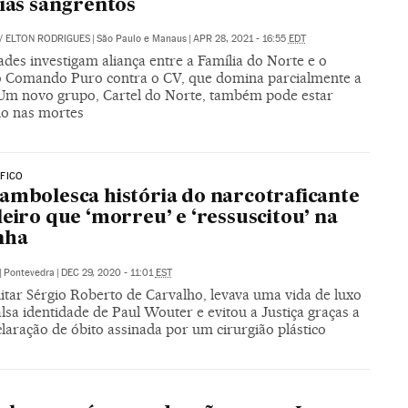
dias sangrentos
/
ELTON RODRIGUES
|
São Paulo e Manaus
|
APR 28, 2021 - 16:55
EDT
des investigam aliança entre a Família do Norte e o
o Comando Puro contra o CV, que domina parcialmente a
 Um novo grupo, Cartel do Norte, também pode estar
do nas mortes
FICO
ambolesca história do narcotraficante
leiro que ‘morreu’ e ‘ressuscitou’ na
nha
|
Pontevedra
|
DEC 29, 2020 - 11:01
EST
itar Sérgio Roberto de Carvalho, levava uma vida de luxo
lsa identidade de Paul Wouter e evitou a Justiça graças a
laração de óbito assinada por um cirurgião plástico