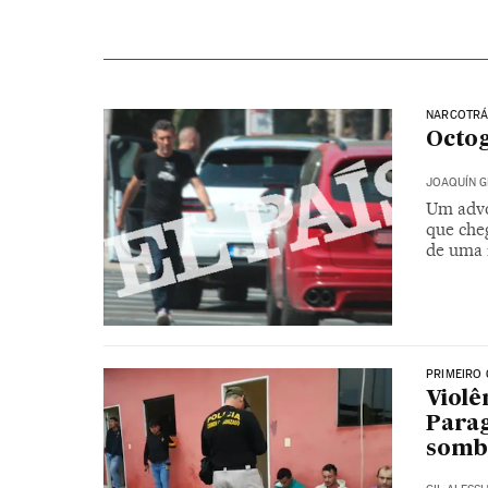
NARCOTRÁ
Octog
JOAQUÍN G
Um advo
que che
de uma 
PRIMEIRO
Violê
Parag
somb