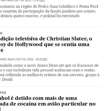
|
São Paulo
|
OCT 14, 2021 - 17:41
EDT
assinatos na região de Pedro Juan Caballero e Ponta Porã
 suspeita da participação da facção paulista nos crimes.
deixou quatro mortos, e policial foi executado
OD
dição televisiva de Christian Slater, o
oy de Hollywood que se sentia uma
de
UINO
|
Madri
|
OCT 02, 2021 - 16:15
EDT
 saudado como o novo James Dean até que os fracassos de
ria e sua turbulenta vida pessoal acabaram com o sonho.
tá colhendo as melhores críticas de sua carreira, graças à
r. Death’
FICO
hol é detido com mais de uma
ada de cocaína em avião particular no
l