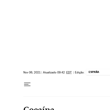
Pular para o conteúdo
ESPAÑA
Nov 06, 2021
|
Atualizado 09:42
EDT
|
Edição:
Cocaína