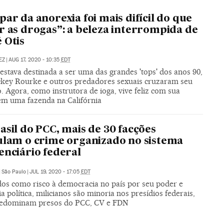
par da anorexia foi mais difícil do que
r as drogas”: a beleza interrompida de
 Otis
EZ
|
AUG 17, 2020 - 10:35
EDT
stava destinada a ser uma das grandes 'tops' dos anos 90,
key Rourke e outros predadores sexuais cruzaram seu
 Agora, como instrutora de ioga, vive feliz com sua
 em uma fazenda na Califórnia
asil do PCC, mais de 30 facções
ulam o crime organizado no sistema
enciário federal
|
São Paulo
|
JUL 19, 2020 - 17:05
EDT
os como risco à democracia no país por seu poder e
ia política, milicianos são minoria nos presídios federais,
edominam presos do PCC, CV e FDN