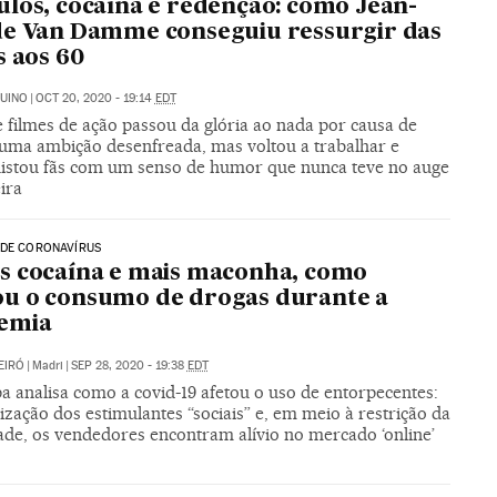
los, cocaína e redenção: como Jean-
e Van Damme conseguiu ressurgir das
s aos 60
UINO
|
OCT 20, 2020 - 19:14
EDT
 filmes de ação passou da glória ao nada por causa de
e uma ambição desenfreada, mas voltou a trabalhar e
istou fãs com um senso de humor que nunca teve no auge
ira
 DE CORONAVÍRUS
s cocaína e mais maconha, como
u o consumo de drogas durante a
emia
EIRÓ
|
Madri
|
SEP 28, 2020 - 19:38
EDT
a analisa como a covid-19 afetou o uso de entorpecentes:
ilização dos estimulantes “sociais” e, em meio à restrição da
ade, os vendedores encontram alívio no mercado ‘online’