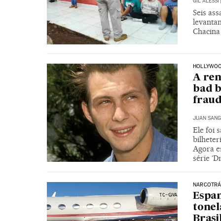
GIL ALESSI
Seis ass
levantam
Chacina 
HOLLYWO
A ren
bad b
frau
JUAN SANG
Ele foi
bilhete
Agora es
série ‘D
NARCOTRÁ
Espan
tonel
Brasi