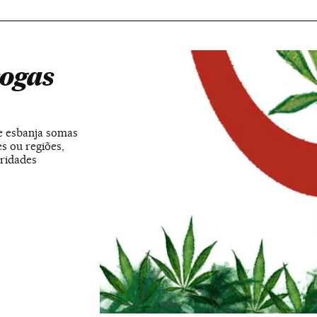
rogas
e esbanja somas
es ou regiões,
oridades