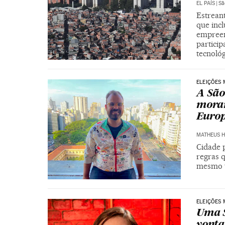
EL PAÍS
|
Sã
Estrean
que incl
empreen
particip
tecnológ
ELEIÇÕES 
A São
mora
Euro
MATHEUS 
Cidade p
regras 
mesmo t
ELEIÇÕES 
Uma S
vonta