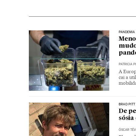
PANDEMIA
Meno
mudo
pand
PATRICIA P
A Europ
cai a ut
mobilid
BRAD PITT
De pe
sósia
ÓSCAR TÉV