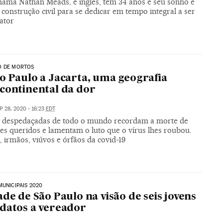
chama Nathan Meads, é inglês, tem 34 anos e seu sonho é
 construção civil para se dedicar em tempo integral a ser
ator
O DE MORTOS
o Paulo a Jacarta, uma geografia
continental da dor
P 28, 2020 - 16:23
EDT
s despedaçadas de todo o mundo recordam a morte de
tes queridos e lamentam o luto que o vírus lhes roubou.
, irmãos, viúvos e órfãos da covid-19
MUNICIPAIS 2020
ade de São Paulo na visão de seis jovens
datos a vereador