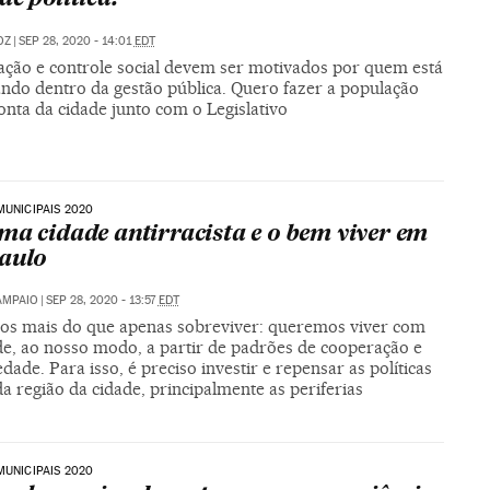
OZ
|
SEP 28, 2020 - 14:01
EDT
pação e controle social devem ser motivados por quem está
ando dentro da gestão pública. Quero fazer a população
nta da cidade junto com o Legislativo
MUNICIPAIS 2020
ma cidade antirracista e o bem viver em
aulo
AMPAIO
|
SEP 28, 2020 - 13:57
EDT
s mais do que apenas sobreviver: queremos viver com
de, ao nosso modo, a partir de padrões de cooperação e
edade. Para isso, é preciso investir e repensar as políticas
a região da cidade, principalmente as periferias
MUNICIPAIS 2020