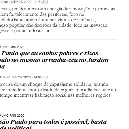
o Paulo
|
SEP 28, 2020 - 14:31
EDT
tes na política mostram energia de renovação e propostas
uem fortalecimento das periferias, foco no
dedorismo, apoio à mulher vítima de violência,
ação popular das decisões da cidade, foco na inovação
ica e a pauta antirracista
MUNICIPAIS 2020
 Paulo que eu sonho: pobres e ricos
ndo no mesmo arranha-céu no Jardim
pa
HECTOR
|
SEP 28, 2020 - 14:05
EDT
recisa de um choque de capitalismo solidário, tirando
que impedem setor privado de erguer moradia barata e ao
empo incentivar habitação social nas melhores regiões
MUNICIPAIS 2020
ão Paulo para todos é possível, basta
de política!