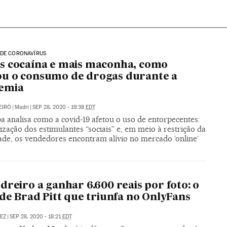
 DE CORONAVÍRUS
s cocaína e mais maconha, como
u o consumo de drogas durante a
emia
EIRÓ
|
Madri
|
SEP 28, 2020 - 19:38
EDT
a analisa como a covid-19 afetou o uso de entorpecentes:
ilização dos estimulantes “sociais” e, em meio à restrição da
ade, os vendedores encontram alívio no mercado ‘online’
dreiro a ganhar 6.600 reais por foto: o
 de Brad Pitt que triunfa no OnlyFans
EZ
|
SEP 28, 2020 - 18:21
EDT