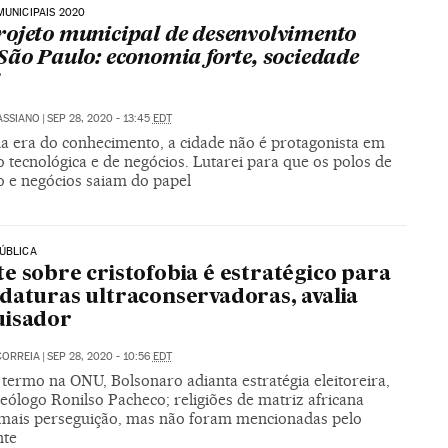
MUNICIPAIS 2020
ojeto municipal de desenvolvimento
São Paulo: economia forte, sociedade
ASSIANO
|
SEP 28, 2020 - 13:45
EDT
a era do conhecimento, a cidade não é protagonista em
 tecnológica e de negócios. Lutarei para que os polos de
o e negócios saiam do papel
ÚBLICA
e sobre cristofobia é estratégico para
daturas ultraconservadoras, avalia
uisador
CORREIA
|
SEP 28, 2020 - 10:56
EDT
 termo na ONU, Bolsonaro adianta estratégia eleitoreira,
eólogo Ronilso Pacheco; religiões de matriz africana
mais perseguição, mas não foram mencionadas pelo
nte