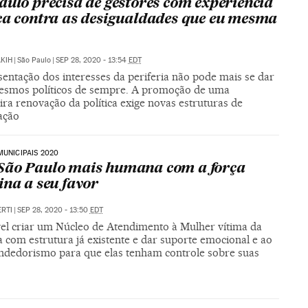
aulo precisa de gestores com experiência
ca contra as desigualdades que eu mesma
AKIH
|
São Paulo
|
SEP 28, 2020 - 13:54
EDT
entação dos interesses da periferia não pode mais se dar
esmos políticos de sempre. A promoção de uma
ra renovação da política exige novas estruturas de
ação
MUNICIPAIS 2020
ão Paulo mais humana com a força
ina a seu favor
ERTI
|
SEP 28, 2020 - 13:50
EDT
vel criar um Núcleo de Atendimento à Mulher vítima da
a com estrutura já existente e dar suporte emocional e ao
dedorismo para que elas tenham controle sobre suas