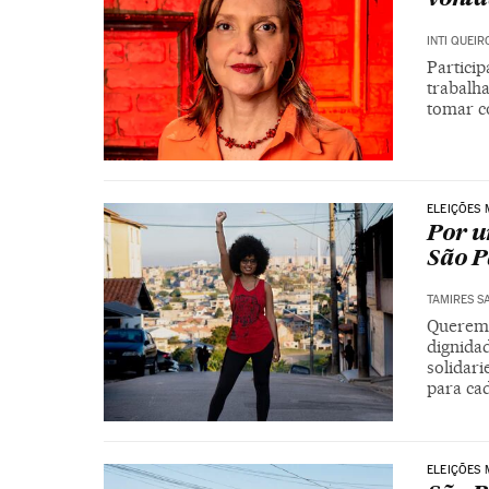
INTI QUEIR
Partici
trabalh
tomar co
ELEIÇÕES 
Por u
São P
TAMIRES S
Queremo
dignida
solidari
para cad
ELEIÇÕES 