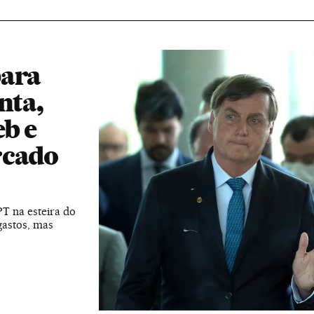
para
nta,
eb e
rcado
T na esteira do
gastos, mas