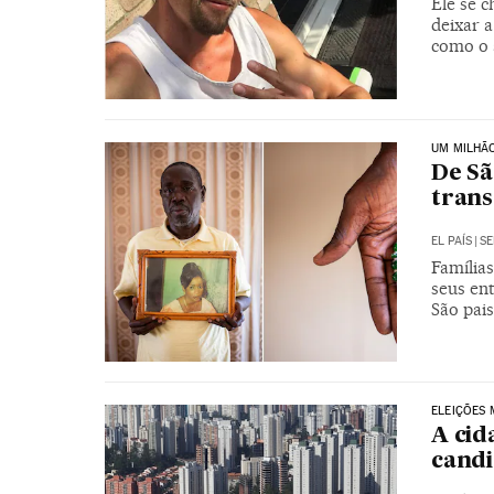
Ele se 
deixar a
como o 
UM MILHÃ
De Sã
trans
EL PAÍS
|
SE
Família
seus en
São pais
ELEIÇÕES 
A cid
candi