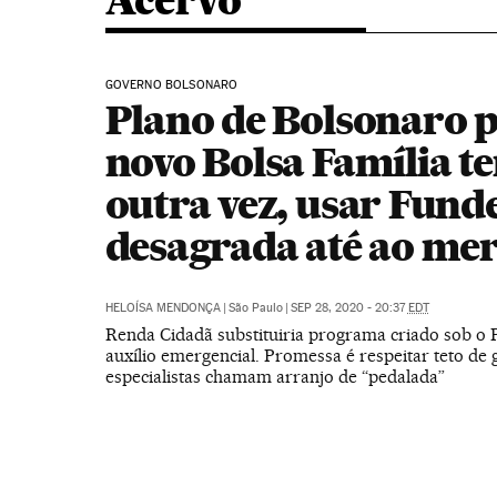
Acervo
GOVERNO BOLSONARO
Plano de Bolsonaro 
novo Bolsa Família te
outra vez, usar Fund
desagrada até ao me
HELOÍSA MENDONÇA
|
São Paulo
|
SEP 28, 2020 - 20:37
EDT
Renda Cidadã substituiria programa criado sob o P
auxílio emergencial. Promessa é respeitar teto de 
especialistas chamam arranjo de “pedalada”