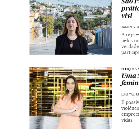
São P
práti
vivi
TAMIRES F
A repres
pelos m
verdadei
particip
ELEIÇÕES 
Uma S
femin
LAÍS TALIB
É possí
violênci
empreen
vidas