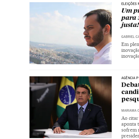
ELEIÇÕES 
Um pr
para 
justa!
GABRIEL C
Em plen
inovação
inovaçã
AGÊNCIA P
Debat
candi
pesq
MARIAMA 
Ao citar
aponta t
sofrem 
preside