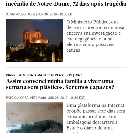
incêndio de Notre-Dame, 72 dias após tragédia
SILVIA AYUSO
|
París
|
JUN 26, 2019 - 16:55
EDT
O Ministério Público, que
descarta intenção criminosa,
encerra sua investigação e
cita negligência e falha
elétrica como possíveis
causas
DIÁRIO DA MINHA SEMANA SEM PLÁSTICOS | DIA 1
Assim convenci minha família a viver uma
semana sem plásticos. Seremos capazes?
PATRICIA GOSÁLVEZ
|
Madri
|
JUN 26, 2019 - 16:39
EDT
Uma plataforma na Internet
propõe passar sete dias sem
consumir produtos com
embalagens descartáveis.
Este é o diário de uma