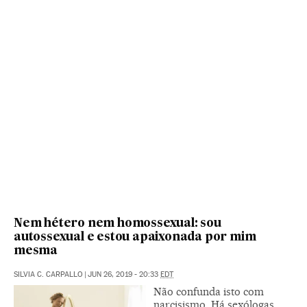
Nem hétero nem homossexual: sou
autossexual e estou apaixonada por mim
mesma
SILVIA C. CARPALLO
|
JUN 26, 2019 - 20:33
EDT
Não confunda isto com
narcisismo. Há sexólogas