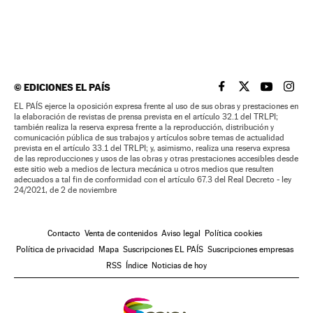
©
EDICIONES EL PAÍS
EL PAÍS BRASIL EN
EL PAÍS BRASI
EL PAÍS B
EL PA
EL PAÍS ejerce la oposición expresa frente al uso de sus obras y prestaciones en
la elaboración de revistas de prensa prevista en el artículo 32.1 del TRLPI;
también realiza la reserva expresa frente a la reproducción, distribución y
comunicación pública de sus trabajos y artículos sobre temas de actualidad
prevista en el artículo 33.1 del TRLPI; y, asimismo, realiza una reserva expresa
de las reproducciones y usos de las obras y otras prestaciones accesibles desde
este sitio web a medios de lectura mecánica u otros medios que resulten
adecuados a tal fin de conformidad con el artículo 67.3 del Real Decreto - ley
24/2021, de 2 de noviembre
Contacto
Venta de contenidos
Aviso legal
Política cookies
Política de privacidad
Mapa
Suscripciones EL PAÍS
Suscripciones empresas
RSS
Índice
Noticias de hoy