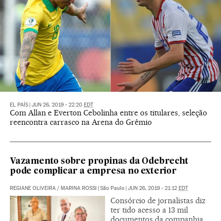
EL PAÍS
|
JUN 26, 2019 - 22:20
EDT
Com Allan e Everton Cebolinha entre os titulares, seleção
reencontra carrasco na Arena do Grêmio
Vazamento sobre propinas da Odebrecht
pode complicar a empresa no exterior
REGIANE OLIVEIRA
/
MARINA ROSSI
|
São Paulo
|
JUN 26, 2019 - 21:12
EDT
Consórcio de jornalistas diz
ter tido acesso a 13 mil
documentos da companhia,