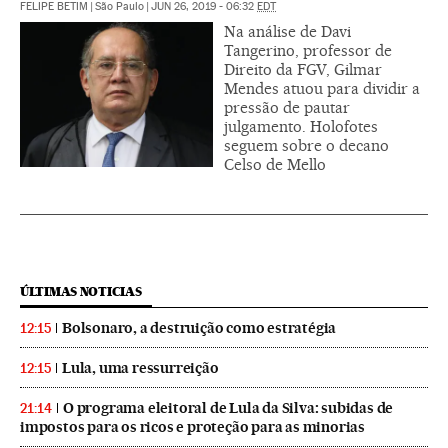
FELIPE BETIM
|
São Paulo
|
JUN 26, 2019 - 06:32
EDT
Na análise de Davi
Tangerino, professor de
Direito da FGV, Gilmar
Mendes atuou para dividir a
pressão de pautar
julgamento. Holofotes
seguem sobre o decano
Celso de Mello
ÚLTIMAS NOTICIAS
Bolsonaro, a destruição como estratégia
12:15
Lula, uma ressurreição
12:15
O programa eleitoral de Lula da Silva: subidas de
21:14
impostos para os ricos e proteção para as minorias