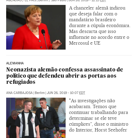
AGÊNCIAS
/
EL PAÍS
|
Berlim / São Paulo
|
JUN 26, 2019 - 12:15
EDT
A chanceler alemã indicou
que deseja falar com o
mandatário brasileiro
durante a cúpula econômica.
Mas descarta que isso
influencie no acordo entre o
Mercosul e UE
ALEMANHA
Neonazista alemão confessa assassinato de
político que defendeu abrir as portas aos
refugiados
ANA CARBAJOSA
|
Berlim
|
JUN 26, 2019 - 10:07
EDT
"As investigações não
acabaram. Temos que
continuar trabalhando para
determinar se ele teve
cúmplices”, disse o ministro
do Interior, Horst Seehofer