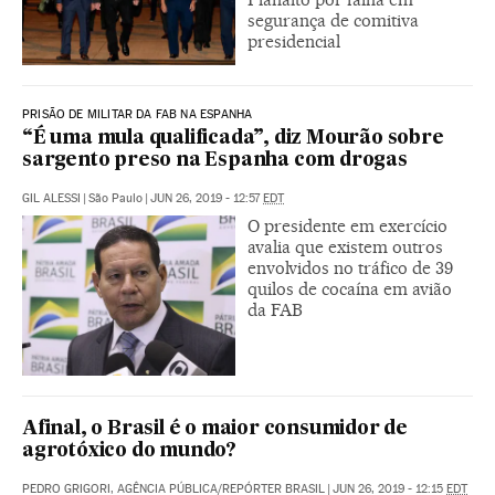
segurança de comitiva
presidencial
PRISÃO DE MILITAR DA FAB NA ESPANHA
“É uma mula qualificada”, diz Mourão sobre
sargento preso na Espanha com drogas
GIL ALESSI
|
São Paulo
|
JUN 26, 2019 - 12:57
EDT
O presidente em exercício
avalia que existem outros
envolvidos no tráfico de 39
quilos de cocaína em avião
da FAB
Afinal, o Brasil é o maior consumidor de
agrotóxico do mundo?
PEDRO GRIGORI, AGÊNCIA PÚBLICA/REPÓRTER BRASIL
|
JUN 26, 2019 - 12:15
EDT