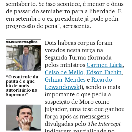
semiaberto. Se isso acontece, é menor o ônus
de passar do semiaberto para a liberdade. E
em setembro o ex-presidente já pode pedir
progressão de pena", acrescenta.
Dois habeas corpus foram
MAIS INFORMAÇÕES
votados nesta terça na
Segunda Turma (formada
pelos ministros
Carmen Lúcia
,
Celso de Mello
,
Edson Fachin
,
“O controle da
Gilmar Mendes
e
Ricardo
pauta é o que
Lewandowsk
i), sendo o mais
há de mais
autoritário no
importante o que pedia a
Supremo”
suspeição de Moro como
julgador, uma tese que ganhou
força após as mensagens
divulgadas pelo
The Intercept
indicarem parcialidade no