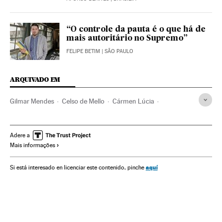
“O controle da pauta é o que há de
mais autoritário no Supremo”
FELIPE BETIM
| SÃO PAULO
ARQUIVADO EM
Gilmar Mendes
Celso de Mello
Cármen Lúcia
Luiz Edson Fachin
Ricardo Lewandowski
STF
Luiz Inácio Lula da Silva
Operação Lava Jato
Adere a
Mais informações
Sergio Moro
Justiça Federal
Caso Petrobras
Tribunais
Corrupção política
Brasil
Poder judicial
aquí
Si está interesado en licenciar este contenido, pinche
América do Sul
América Latina
América
Justiça
Caso Lava Jato
Investigação judicial
Processo judicial