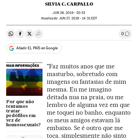
SILVIA C. CARPALLO
JUN
26, 2019 - 20:33
atualizado:
JUN
27, 2019 - 14:31
EDT
0
Compartir en Whatsapp
Compartir en Facebook
Compartir en Twitter
Desplegar Redes Sociales
Comen
Añadir EL PAÍS en Google
"Faz muitos anos que me
MAIS INFORMAÇÕES
masturbo, sobretudo com
imagens ou fantasias de mim
mesma. Eu me imagino
deitada nua na praia, ou me
Por que não
lembro de alguma vez em que
tentamos
me toquei no banho, enquanto
tratar
pedófilos em
os meus amigos estavam lá
vez de
homossexuais?
embaixo. Se é outro que me
toca, simplesmente não sinto