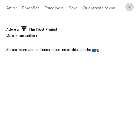
Amor
Emoções
Psicologia
Sexo
Orientação sexual
Sexualidade
Bem-estar
Estilo vida
Buena Vida
Estilo de vida
Adere a
Mais informações
aquí
Si está interesado en licenciar este contenido, pinche