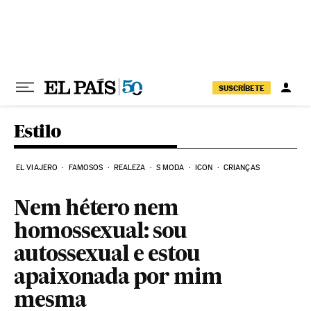
Pular para o conteúdo
SUSCRÍBETE
Estilo
EL VIAJERO
FAMOSOS
REALEZA
S MODA
ICON
CRIANÇAS
Nem hétero nem
homossexual: sou
autossexual e estou
apaixonada por mim
mesma