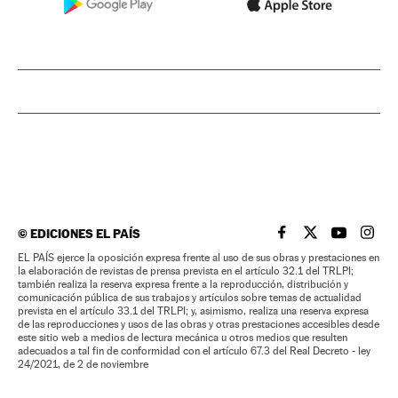
©
EDICIONES EL PAÍS
EL PAÍS BRASIL EN
EL PAÍS BRASI
EL PAÍS B
EL PA
EL PAÍS ejerce la oposición expresa frente al uso de sus obras y prestaciones en
la elaboración de revistas de prensa prevista en el artículo 32.1 del TRLPI;
también realiza la reserva expresa frente a la reproducción, distribución y
comunicación pública de sus trabajos y artículos sobre temas de actualidad
prevista en el artículo 33.1 del TRLPI; y, asimismo, realiza una reserva expresa
de las reproducciones y usos de las obras y otras prestaciones accesibles desde
este sitio web a medios de lectura mecánica u otros medios que resulten
adecuados a tal fin de conformidad con el artículo 67.3 del Real Decreto - ley
24/2021, de 2 de noviembre