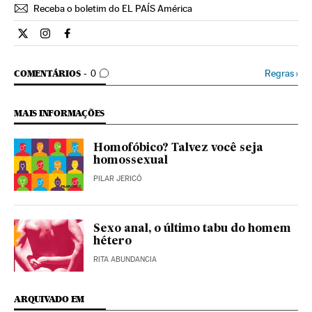
Receba o boletim do EL PAÍS América
Estilo El País Brasil en Twitter
Estilo El País Brasil en Instagram
Estilo El País Brasil en Facebook
COMENTÁRIOS
Regras
›
COMENTÁRIOS
0
MAIS INFORMAÇÕES
Homofóbico? Talvez você seja
homossexual
PILAR JERICÓ
Sexo anal, o último tabu do homem
hétero
RITA ABUNDANCIA
ARQUIVADO EM