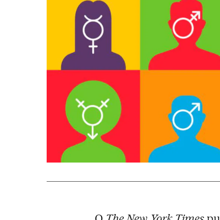
O
The New York Times
pu