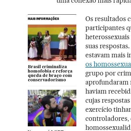
uma conexão mais rápid
Os resultados 
MAIS INFORMAÇÕES
participantes 
heterossexuais
suas respostas.
estavam mais i
os homossexua
Brasil criminaliza
grupo por cri
homofobia e reforça
queda de braço com
conservadorismo
aprofundaram n
haviam recebi
cujas resposta
exercício tinh
controladores,
homossexualid