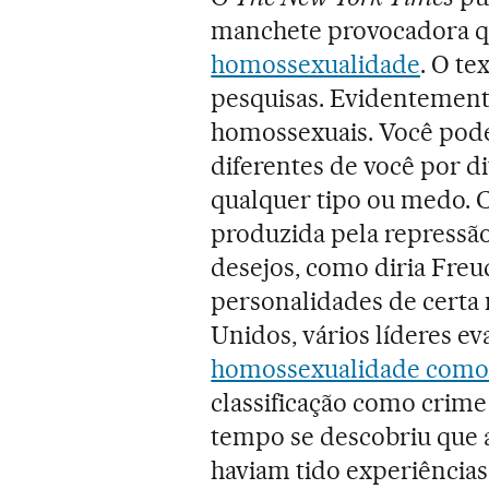
manchete provocadora qu
homossexualidade
. O te
pesquisas. Evidentement
homossexuais. Você pode 
diferentes de você por d
qualquer tipo ou medo. 
produzida pela repressão
desejos, como diria Fre
personalidades de certa 
Unidos, vários líderes ev
homossexualidade como
classificação como crim
tempo se descobriu que 
haviam tido experiência