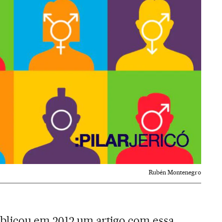
Rubén Montenegro
blicou em 2012 um artigo com essa