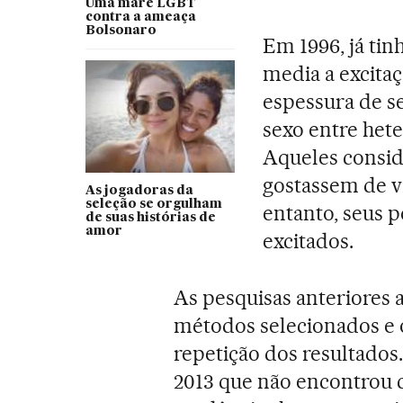
Uma maré LGBT
contra a ameaça
Bolsonaro
Em 1996, já tin
media a excita
espessura de s
sexo entre het
Aqueles consi
gostassem de v
As jogadoras da
seleção se orgulham
entanto, seus p
de suas histórias de
amor
excitados.
As pesquisas anteriores 
métodos selecionados e 
repetição dos resultados.
2013 que não encontrou c