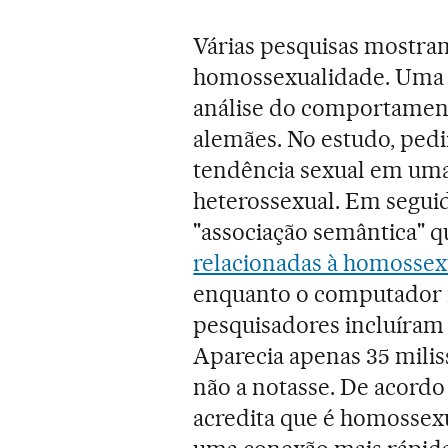
Várias pesquisas mostra
homossexualidade. Uma d
análise do comportament
alemães. No estudo, ped
tendência sexual em uma 
heterossexual. Em seguid
"associação semântica" q
relacionadas à homossex
enquanto o computador 
pesquisadores incluíram
Aparecia apenas 35 mili
não a notasse. De acordo
acredita que é homossexu