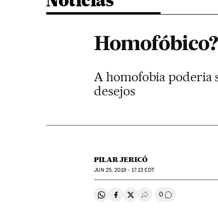
Noticias
Homofóbico? 
A homofobia poderia s
desejos
PILAR JERICÓ
JUN
25, 2019 - 17:13
EDT
0
Compartir en Whatsapp
Compartir en Facebook
Compartir en Twitter
Desplegar Redes Soci
Comentários