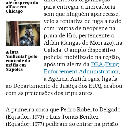
até no preço do
para entregar a mercadoria
alface em
Chicago
sem que ninguém aparecesse,
veio a tentativa de fuga a nado
com roupas de neoprene na
praia de Hío, pertencente a
Aldán (Cangas de Morrazo), na
Galícia. O amplo dispositivo
A luta
policial mobilizado na região,
'millenial' pelo
controle da
após um alerta da
DEA (Drug
máfia em
Nápoles
Enforcement Administration
,
a Agência Antidrogas, ligada
ao Departamento de Justiça dos EUA), acabou
com as pretensões dos tripulantes.
A primeira coisa que Pedro Roberto Delgado
(Equador, 1975) e Luis Tomás Benítez
(Equador, 1977) pediram ao entrar na prisão