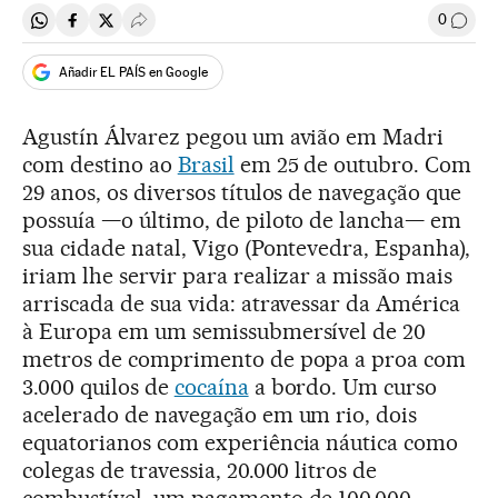
0
Compartir en Whatsapp
Compartir en Facebook
Compartir en Twitter
Desplegar Redes Sociales
Comen
Añadir EL PAÍS en Google
Agustín Álvarez pegou um avião em Madri
com destino ao
Brasil
em 25 de outubro. Com
29 anos, os diversos títulos de navegação que
possuía —o último, de piloto de lancha— em
sua cidade natal, Vigo (Pontevedra, Espanha),
iriam lhe servir para realizar a missão mais
arriscada de sua vida: atravessar da América
à Europa em um semissubmersível de 20
metros de comprimento de popa a proa com
3.000 quilos de
cocaína
a bordo. Um curso
acelerado de navegação em um rio, dois
equatorianos com experiência náutica como
colegas de travessia, 20.000 litros de