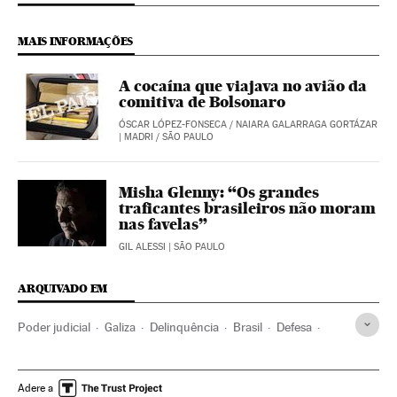
MAIS INFORMAÇÕES
A cocaína que viajava no avião da
comitiva de Bolsonaro
ÓSCAR LÓPEZ-FONSECA
/
NAIARA GALARRAGA GORTÁZAR
| MADRI / SÃO PAULO
Misha Glenny: “Os grandes
traficantes brasileiros não moram
nas favelas”
GIL ALESSI
| SÃO PAULO
ARQUIVADO EM
Poder judicial
Galiza
Delinquência
Brasil
Defesa
América do Sul
América Latina
Delitos
América
Espanha
Submarinos
Narcotraficantes
Narcotráfico
Adere a