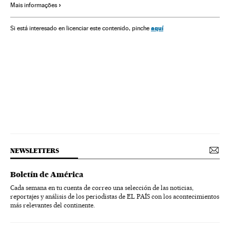
Mais informações
Transporte militar
Tribunais
Colômbia
Crime organizado
Delitos contra saúde pública
aquí
Si está interesado en licenciar este contenido, pinche
Armamento
Justiça
NEWSLETTERS
Boletín de América
Cada semana en tu cuenta de correo una selección de las noticias,
reportajes y análisis de los periodistas de EL PAÍS con los acontecimientos
más relevantes del continente.