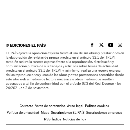
©
EDICIONES EL PAÍS
EL PAÍS BRASIL EN
EL PAÍS BRASI
EL PAÍS B
EL PA
EL PAÍS ejerce la oposición expresa frente al uso de sus obras y prestaciones en
la elaboración de revistas de prensa prevista en el artículo 32.1 del TRLPI;
también realiza la reserva expresa frente a la reproducción, distribución y
comunicación pública de sus trabajos y artículos sobre temas de actualidad
prevista en el artículo 33.1 del TRLPI; y, asimismo, realiza una reserva expresa
de las reproducciones y usos de las obras y otras prestaciones accesibles desde
este sitio web a medios de lectura mecánica u otros medios que resulten
adecuados a tal fin de conformidad con el artículo 67.3 del Real Decreto - ley
24/2021, de 2 de noviembre
Contacto
Venta de contenidos
Aviso legal
Política cookies
Política de privacidad
Mapa
Suscripciones EL PAÍS
Suscripciones empresas
RSS
Índice
Noticias de hoy