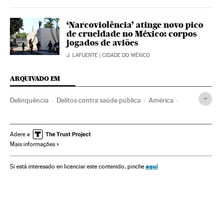
‘Narcoviolência’ atinge novo pico
de crueldade no México: corpos
jogados de aviões
J. LAFUENTE
| CIDADE DO MÉXICO
ARQUIVADO EM
Delinquência
Delitos contra saúde pública
América
Delitos
Julgamentos
Processo judicial
Justiça
El Chapo Guzmán
Cartel de Sinaloa
Nova York
Adere a
Mais informações
Cartéis mexicanos
Narcotraficantes
Estados Unidos
Narcotráfico
Crime organizado
América do Norte
aquí
Si está interesado en licenciar este contenido, pinche