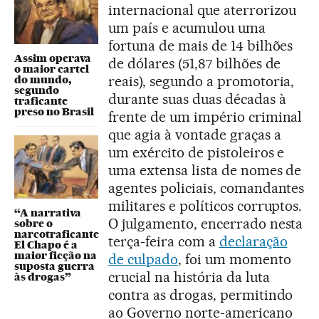
internacional que aterrorizou
um país e acumulou uma
fortuna de mais de 14 bilhões
Assim operava
de dólares (51,87 bilhões de
o maior cartel
reais), segundo a promotoria,
do mundo,
segundo
durante suas duas décadas à
traficante
preso no Brasil
frente de um império criminal
que agia à vontade graças a
um exército de pistoleiros e
uma extensa lista de nomes de
agentes policiais, comandantes
militares e políticos corruptos.
“A narrativa
O julgamento, encerrado nesta
sobre o
narcotraficante
terça-feira com a
declaração
El Chapo é a
maior ficção na
de culpado
, foi um momento
suposta guerra
crucial na história da luta
às drogas”
contra as drogas, permitindo
ao Governo norte-americano