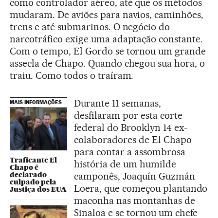
como controlador aéreo, até que os métodos
mudaram. De aviões para navios, caminhões,
trens e até submarinos. O negócio do
narcotráfico exige uma adaptação constante.
Com o tempo, El Gordo se tornou um grande
assecla de Chapo. Quando chegou sua hora, o
traiu. Como todos o traíram.
Durante 11 semanas,
MAIS INFORMAÇÕES
desfilaram por esta corte
federal do Brooklyn 14 ex-
colaboradores de El Chapo
para contar a assombrosa
Traficante El
história de um humilde
Chapo é
declarado
camponês, Joaquín Guzmán
culpado pela
Loera, que começou plantando
Justiça dos EUA
maconha nas montanhas de
Sinaloa e se tornou um chefe