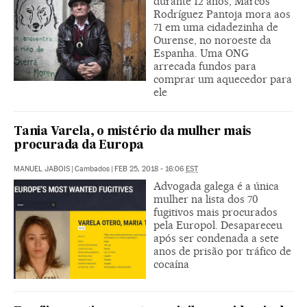
durante 12 anos, Marcos
Rodríguez Pantoja mora aos
71 em uma cidadezinha de
Ourense, no noroeste da
Espanha. Uma ONG
arrecada fundos para
comprar um aquecedor para
ele
Tania Varela, o mistério da mulher mais
procurada da Europa
MANUEL JABOIS
|
Cambados
|
FEB 25, 2018 - 16:06
EST
Advogada galega é a única
mulher na lista dos 70
fugitivos mais procurados
pela Europol. Desapareceu
após ser condenada a sete
anos de prisão por tráfico de
cocaína