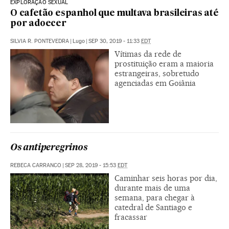
EXPLORAÇÃO SEXUAL
O cafetão espanhol que multava brasileiras até
por adoecer
SILVIA R. PONTEVEDRA
|
Lugo
|
SEP 30, 2019 - 11:33
EDT
Vítimas da rede de
prostituição eram a maioria
estrangeiras, sobretudo
agenciadas em Goiânia
Os antiperegrinos
REBECA CARRANCO
|
SEP 28, 2019 - 15:53
EDT
Caminhar seis horas por dia,
durante mais de uma
semana, para chegar à
catedral de Santiago e
fracassar