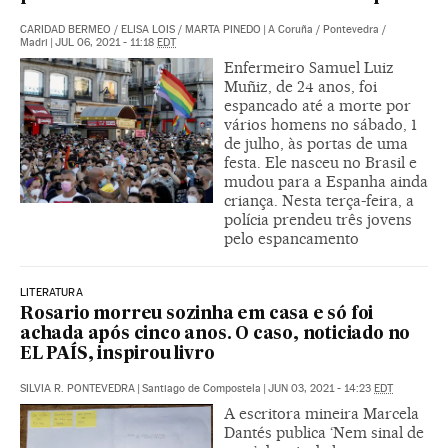
CARIDAD BERMEO
/
ELISA LOIS
/
MARTA PINEDO
|
A Coruña / Pontevedra /
Madri
|
JUL 06, 2021 - 11:18
EDT
Enfermeiro Samuel Luiz
Muñiz, de 24 anos, foi
espancado até a morte por
vários homens no sábado, 1
de julho, às portas de uma
festa. Ele nasceu no Brasil e
mudou para a Espanha ainda
criança. Nesta terça-feira, a
polícia prendeu três jovens
pelo espancamento
LITERATURA
Rosario morreu sozinha em casa e só foi
achada após cinco anos. O caso, noticiado no
EL PAÍS, inspirou livro
SILVIA R. PONTEVEDRA
|
Santiago de Compostela
|
JUN 03, 2021 - 14:23
EDT
A escritora mineira Marcela
Dantés publica ‘Nem sinal de