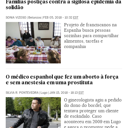
Famílias postiças contra a sigilosa epidemia da
solidão
SONIA VIZOSO
|
Betanzos
|
FEB 05, 2018 - 10:32
EST
Projeto de franciscanos na
Espanha busca pessoas
sozinhas para compartilhar
alimentos, tarefas e
companhia
O médico espanhol que fez um aborto à força
e sem anestesia em uma prostituta
SILVIA R. PONTEVEDRA
|
Lugo
|
JAN 15, 2018 - 18:13
EST
O ginecologista agiu a pedido
do dono do bordel, que
tentava proteger um cliente
de escândalo. Caso
aconteceu em 2009 em Lugo
e agora o promotor pede a