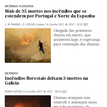
INCÊNDIOS FLORESTAIS
Mais de 35 mortos nos incêndios que se
estendem por Portugal e Norte da Espanha
J. M. BARRIO
/
S. VIZOSO
|
Lisboa / A Coruña
|
OCT 16, 2017 - 12:07
EDT
Chegada das primeiras
chuvas em meses, que
aconteceu hoje, é esperança
para contenção das chamas
INCÊNDIOS
Incêndios florestais deixam 3 mortos na
Galícia
SONIA VIZOSO
|
La Coruña
|
OCT 16, 2017 - 06:01
EDT
Chamas avançam sem
controle e ameaçam casas
em três províncias do