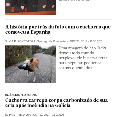
A história por trás da foto com o cachorro que
comoveu a Espanha
SILVIA R. PONTEVEDRA
|
Santiago de Compostela
|
OCT 22, 2017 - 11:55
EDT
Uma imagem do cão Jacki
deixou todo mundo
perplexo: ele buscava terra
para sepultar pequenos
corpos queimados
INCÊNDIOS FLORESTAIS
Cachorra carrega corpo carbonizado de sua
cria após incêndio na Galícia
EL PAÍS
|
Pontevedra
|
OCT 19, 2017 - 11:51
EDT