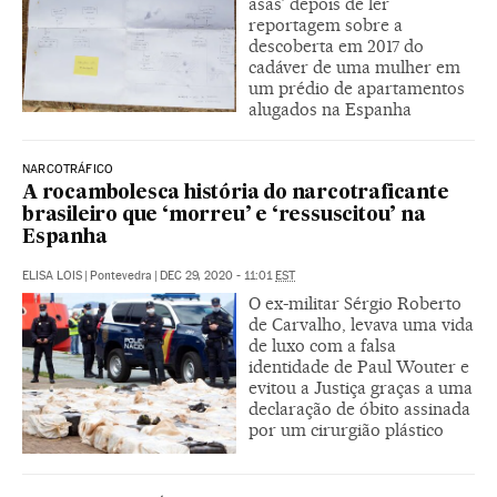
asas’ depois de ler
reportagem sobre a
descoberta em 2017 do
cadáver de uma mulher em
um prédio de apartamentos
alugados na Espanha
NARCOTRÁFICO
A rocambolesca história do narcotraficante
brasileiro que ‘morreu’ e ‘ressuscitou’ na
Espanha
ELISA LOIS
|
Pontevedra
|
DEC 29, 2020 - 11:01
EST
O ex-militar Sérgio Roberto
de Carvalho, levava uma vida
de luxo com a falsa
identidade de Paul Wouter e
evitou a Justiça graças a uma
declaração de óbito assinada
por um cirurgião plástico