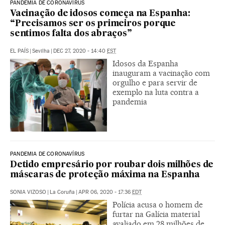
PANDEMIA DE CORONAVÍRUS
Vacinação de idosos começa na Espanha:
“Precisamos ser os primeiros porque
sentimos falta dos abraços”
EL PAÍS
|
Sevilha
|
DEC 27, 2020 - 14:40
EST
Idosos da Espanha
inauguram a vacinação com
orgulho e para servir de
exemplo na luta contra a
pandemia
PANDEMIA DE CORONAVÍRUS
Detido empresário por roubar dois milhões de
máscaras de proteção máxima na Espanha
SONIA VIZOSO
|
La Coruña
|
APR 06, 2020 - 17:36
EDT
Polícia acusa o homem de
furtar na Galícia material
avaliado em 28 milhões de