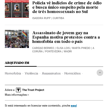
Polícia vê indícios de crime de ódio
e busca único suspeito pela morte
de três homossexuais no Sul
ISADORA RUPP
| CURITIBA
Assassinato de jovem gay na
Espanha motiva protestos contra a
homofobia em todo o país
CARIDAD BERMEO
/
ELISA LOIS
/
MARTA PINEDO
| A
CORUÑA / PONTEVEDRA / MADRI
ARQUIVADO EM
Homofobia
Violência
Assassinatos
Homicídios
Delinquência juvenil
Violência de rua
Violência juvenil
Sociedade
Galiza
A Coruña
Alcoolismo
Ética
Adere a
Mais informações
aquí
Si está interesado en licenciar este contenido, pinche