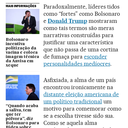
Paradoxalmente, líderes tidos
MAIS INFORMAÇÕES
como “fortes” como Bolsonaro
e
Donald Trump
mostraram
como tais termos são meras
narrativas construídas para
Bolsonaro
justificar uma característica
incentiva
que não passa de uma cortina
politização da
vacina e coloca
de fumaça para
esconder
imagem técnica
da Anvisa em
personalidades medíocres
.
xeque
Asfixiada, a alma de um país
encontrou ironicamente na
distante eleição americana de
um político tradicional
um
“Quando acaba
motivo para comemorar como
a saliva, tem
se a escolha tivesse sido sua.
que ter
pólvora”, diz
Como se aquela alma
Bolsonaro para
Biden sobre