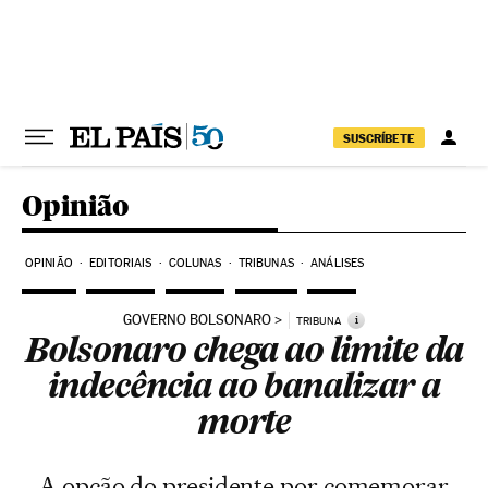
Pular para o conteúdo
SUSCRÍBETE
Opinião
OPINIÃO
EDITORIAIS
COLUNAS
TRIBUNAS
ANÁLISES
GOVERNO BOLSONARO
i
TRIBUNA
Bolsonaro chega ao limite da
indecência ao banalizar a
morte
A opção do presidente por comemorar