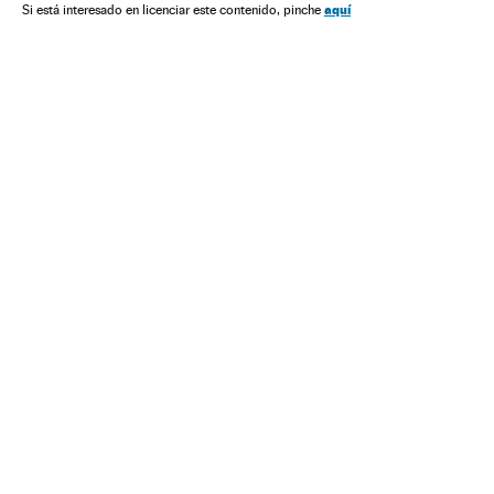
Coronavirus Covid-19
Vacinas
aquí
Si está interesado en licenciar este contenido, pinche