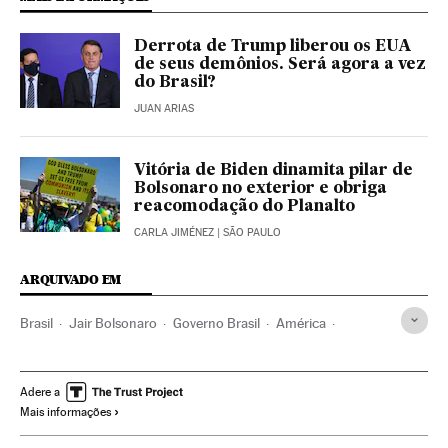
Derrota de Trump liberou os EUA
de seus demônios. Será agora a vez
do Brasil?
JUAN ARIAS
Vitória de Biden dinamita pilar de
Bolsonaro no exterior e obriga
reacomodação do Planalto
CARLA JIMÉNEZ
| SÃO PAULO
ARQUIVADO EM
Brasil
Jair Bolsonaro
Governo Brasil
América
Governo
Presidente Brasil
Presidência Brasil
Jamil Chade
Estados Unidos
Eleições EUA 2020
Adere a
Mais informações
Joseph Biden
Populismo
Democracia
Coronavirus