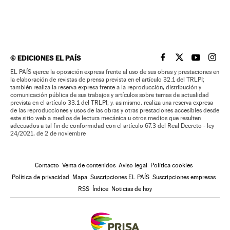
©
EDICIONES EL PAÍS
EL PAÍS BRASIL EN
EL PAÍS BRASI
EL PAÍS B
EL PA
EL PAÍS ejerce la oposición expresa frente al uso de sus obras y prestaciones en
la elaboración de revistas de prensa prevista en el artículo 32.1 del TRLPI;
también realiza la reserva expresa frente a la reproducción, distribución y
comunicación pública de sus trabajos y artículos sobre temas de actualidad
prevista en el artículo 33.1 del TRLPI; y, asimismo, realiza una reserva expresa
de las reproducciones y usos de las obras y otras prestaciones accesibles desde
este sitio web a medios de lectura mecánica u otros medios que resulten
adecuados a tal fin de conformidad con el artículo 67.3 del Real Decreto - ley
24/2021, de 2 de noviembre
Contacto
Venta de contenidos
Aviso legal
Política cookies
Política de privacidad
Mapa
Suscripciones EL PAÍS
Suscripciones empresas
RSS
Índice
Noticias de hoy