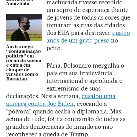
machucada tivesse recebido
Amazônia
um sopro de esperança diante
de jovens de todas as cores que
tomaram as ruas das cidades
dos EUA para destravar
quatro
anos de um grito preso
no
peito.
Anvisa nega
“contaminação
política” em
torno da vacina
Pária, Bolsonaro mergulha o
e entra em
choque de
país em sua irrelevância
versões com o
internacional e aprofunda o
Butantan
extremismo de suas
declarações. Nesta semana,
ensaiou uma
ameaça contra Joe Biden
, evocando a
“pólvora” quando acaba a diplomacia. Mas,
acima de tudo, foi na contramão de todas as
grandes democracias do mundo ao não
reconhecer a queda de Trump.