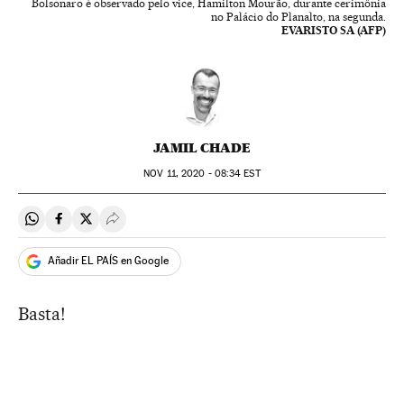
Bolsonaro é observado pelo vice, Hamilton Mourão, durante cerimônia
no Palácio do Planalto, na segunda.
EVARISTO SA (AFP)
JAMIL CHADE
NOV
11, 2020 - 08:34
EST
Compartir en Whatsapp
Compartir en Facebook
Compartir en Twitter
Desplegar Redes Sociales
Añadir EL PAÍS en Google
Basta!