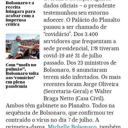
Bolsonaro e a
dados oficiais – o presidente
receita
húngara para
testemunhou seu entorno
acabar com a
adoecer. O Palácio do Planalto
imprensa
crítica
passou a ser chamado de
“covidário”. Dos 3.400
servidores que frequentam a
sede presidencial, 178 tiveram
covid-19 até 31 de julho
passado. Dos 23 ministros de
Com “mofo no
Bolsonaro, 8 anunciaram
pulmão”,
Bolsonaro volta
terem sido infectados. Os mais
aos ‘comícios’
em plena
recentes foram Jorge Oliveira
pandemia
(Secretaria-Geral) e Walter
Braga Netto (Casa Civil).
Ambos têm gabinete no Planalto. Todos na
sequência de Bolsonaro, que confirmou ter
contraído o vírus no dia 7 de julho. A
primeira-dama,
Michelle Bolsonaro
, também