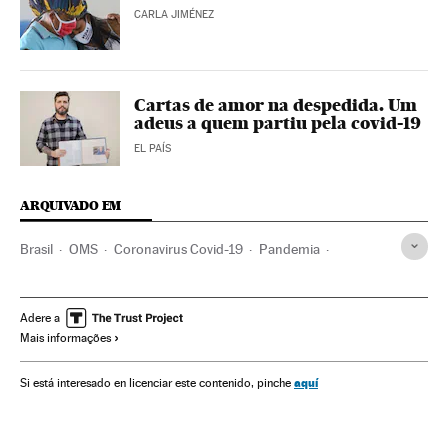
CARLA JIMÉNEZ
Cartas de amor na despedida. Um
adeus a quem partiu pela covid-19
EL PAÍS
ARQUIVADO EM
Brasil
OMS
Coronavirus Covid-19
Pandemia
Coronavirus
Doenças infecciosas
Doenças respiratórias
Ministério Saúde
Jair Bolsonaro
Brasília
Adere a
Mais informações
Palácio do Planalto
TPI
Congresso Nacional
Câmara Deputados
Senado Federal
STF
Cloroquina
aquí
Si está interesado en licenciar este contenido, pinche
Hidroxicloroquina
Palácio da Alvorada