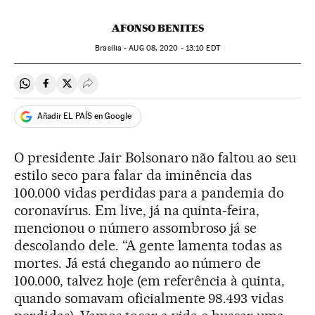
AFONSO BENITES
Brasília -
AUG
08, 2020 - 13:10
EDT
Compartir en Whatsapp
Compartir en Facebook
Compartir en Twitter
Desplegar Redes Sociales
Añadir EL PAÍS en Google
O presidente Jair Bolsonaro não faltou ao seu
estilo seco para falar da iminência das
100.000 vidas perdidas para a pandemia do
coronavírus. Em live, já na quinta-feira,
mencionou o número assombroso já se
descolando dele. “A gente lamenta todas as
mortes. Já está chegando ao número de
100.000, talvez hoje (em referência à quinta,
quando somavam oficialmente 98.493 vidas