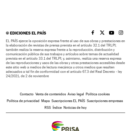
©
EDICIONES EL PAÍS
EL PAÍS BRASIL EN
EL PAÍS BRASI
EL PAÍS B
EL PA
EL PAÍS ejerce la oposición expresa frente al uso de sus obras y prestaciones en
la elaboración de revistas de prensa prevista en el artículo 32.1 del TRLPI;
también realiza la reserva expresa frente a la reproducción, distribución y
comunicación pública de sus trabajos y artículos sobre temas de actualidad
prevista en el artículo 33.1 del TRLPI; y, asimismo, realiza una reserva expresa
de las reproducciones y usos de las obras y otras prestaciones accesibles desde
este sitio web a medios de lectura mecánica u otros medios que resulten
adecuados a tal fin de conformidad con el artículo 67.3 del Real Decreto - ley
24/2021, de 2 de noviembre
Contacto
Venta de contenidos
Aviso legal
Política cookies
Política de privacidad
Mapa
Suscripciones EL PAÍS
Suscripciones empresas
RSS
Índice
Noticias de hoy