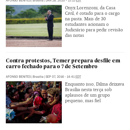
AFONSO BENITES
|
Brasília
|
JAN 28, 2020 - 15:15
EST
Onyx Lorenzoni, da Casa
Civil, é cotado para o cargo
na pasta. Mais de 30
estudantes acionam o
Judiciário para pedir revisão
das notas
Contra protestos, Temer prepara desfile em
carro fechado para o 7 de Setembro
AFONSO BENITES
|
Brasília
|
SEP 07, 2016 - 14:41
EDT
Enquanto isso, Dilma deixava
Brasília nesta terça sob
aplausos de um grupo
pequeno, mas fiel