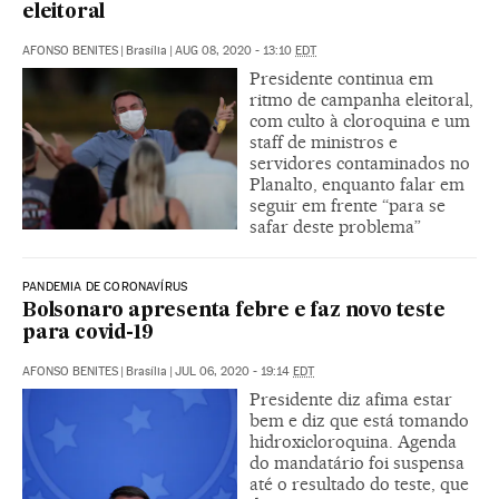
eleitoral
AFONSO BENITES
|
Brasília
|
AUG 08, 2020 - 13:10
EDT
Presidente continua em
ritmo de campanha eleitoral,
com culto à cloroquina e um
staff de ministros e
servidores contaminados no
Planalto, enquanto falar em
seguir em frente “para se
safar deste problema”
PANDEMIA DE CORONAVÍRUS
Bolsonaro apresenta febre e faz novo teste
para covid-19
AFONSO BENITES
|
Brasília
|
JUL 06, 2020 - 19:14
EDT
Presidente diz afima estar
bem e diz que está tomando
hidroxicloroquina. Agenda
do mandatário foi suspensa
até o resultado do teste, que