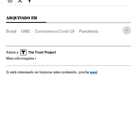
Brasil El País Brasil en Instagram
Brasil El País Brasil en Twitter
Brasil El País Brasil en Facebook
ARQUIVADO EM
Brasil
OMS
Coronavirus Covid-19
Pandemia
Coronavirus
Doenças infecciosas
Doenças respiratórias
Ministério Saúde
Brasília
Palácio da Alvorada
Adere a
Mais informações
Jair Bolsonaro
Augusto Heleno
Cloroquina
Hidroxicloroquina
aquí
Si está interesado en licenciar este contenido, pinche