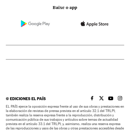
Baixe o app
©
EDICIONES EL PAÍS
EL PAÍS BRASIL EN
EL PAÍS BRASI
EL PAÍS B
EL PA
EL PAÍS ejerce la oposición expresa frente al uso de sus obras y prestaciones en
la elaboración de revistas de prensa prevista en el artículo 32.1 del TRLPI;
también realiza la reserva expresa frente a la reproducción, distribución y
comunicación pública de sus trabajos y artículos sobre temas de actualidad
prevista en el artículo 33.1 del TRLPI; y, asimismo, realiza una reserva expresa
de las reproducciones y usos de las obras y otras prestaciones accesibles desde