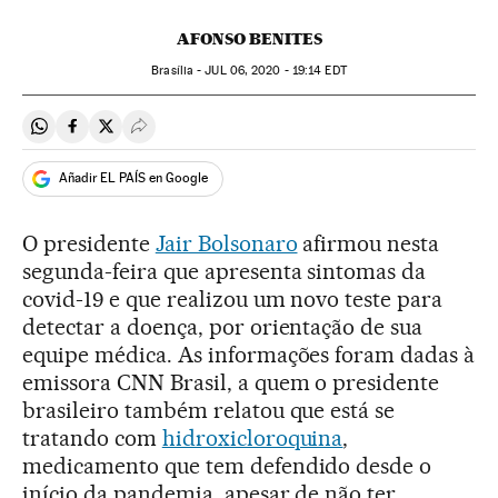
AFONSO BENITES
Brasília -
JUL
06, 2020 - 19:14
EDT
Compartir en Whatsapp
Compartir en Facebook
Compartir en Twitter
Desplegar Redes Sociales
Añadir EL PAÍS en Google
O presidente
Jair Bolsonaro
afirmou nesta
segunda-feira que apresenta sintomas da
covid-19 e que realizou um novo teste para
detectar a doença, por orientação de sua
equipe médica. As informações foram dadas à
emissora CNN Brasil, a quem o presidente
brasileiro também relatou que está se
tratando com
hidroxicloroquina
,
medicamento que tem defendido desde o
início da pandemia, apesar de não ter