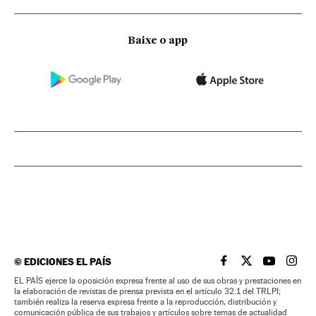
Baixe o app
©
EDICIONES EL PAÍS
EL PAÍS BRASIL EN
EL PAÍS BRASI
EL PAÍS B
EL PA
EL PAÍS ejerce la oposición expresa frente al uso de sus obras y prestaciones en
la elaboración de revistas de prensa prevista en el artículo 32.1 del TRLPI;
también realiza la reserva expresa frente a la reproducción, distribución y
comunicación pública de sus trabajos y artículos sobre temas de actualidad