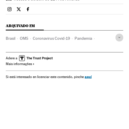
Brasil El País Brasil en Instagram
Brasil El País Brasil en Twitter
Brasil El País Brasil en Facebook
ARQUIVADO EM
Brasil
OMS
Coronavirus Covid-19
Pandemia
Coronavirus
Doenças infecciosas
Doenças respiratórias
Ministério Saúde
Jair Bolsonaro
Brasília
Adere a
Mais informações
Michelle Bolsonaro
Rio Grande do Sul
Bahia
Piauí
João Doria Júnior
São Paulo
aquí
Si está interesado en licenciar este contenido, pinche