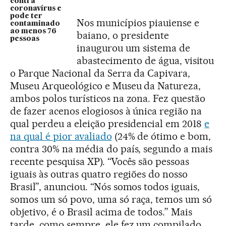
contra
coronavírus e
pode ter
Nos municípios piauiense e
contaminado
ao menos 76
baiano, o presidente
pessoas
inaugurou um sistema de
abastecimento de água, visitou
o Parque Nacional da Serra da Capivara,
Museu Arqueológico e Museu da Natureza,
ambos polos turísticos na zona. Fez questão
de fazer acenos elogiosos à única região na
qual perdeu a eleição presidencial em 2018
e
na qual é pior avaliado
(24% de ótimo e bom,
contra 30% na média do país, segundo a mais
recente pesquisa XP). “Vocês são pessoas
iguais às outras quatro regiões do nosso
Brasil”, anunciou. “Nós somos todos iguais,
somos um só povo, uma só raça, temos um só
objetivo, é o Brasil acima de todos.” Mais
tarde, como sempre, ele fez um compilado