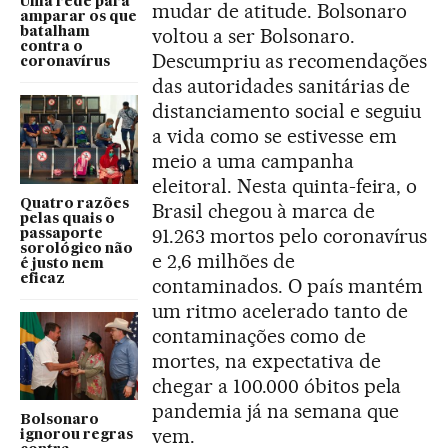
Uma rede para
mudar de atitude. Bolsonaro
amparar os que
voltou a ser Bolsonaro.
batalham
contra o
Descumpriu as recomendações
coronavírus
das autoridades sanitárias de
distanciamento social e seguiu
a vida como se estivesse em
meio a uma campanha
eleitoral. Nesta quinta-feira, o
Quatro razões
Brasil chegou à marca de
pelas quais o
91.263 mortos pelo coronavírus
passaporte
sorológico não
e 2,6 milhões de
é justo nem
eficaz
contaminados. O país mantém
um ritmo acelerado tanto de
contaminações como de
mortes, na expectativa de
chegar a 100.000 óbitos pela
pandemia já na semana que
Bolsonaro
vem.
ignorou regras