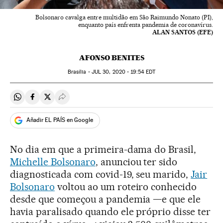
Bolsonaro cavalga entre multidão em São Raimundo Nonato (PI),
enquanto país enfrenta pandemia de coronavírus.
ALAN SANTOS (EFE)
AFONSO BENITES
Brasília -
JUL
30, 2020 - 19:54
EDT
Compartir en Whatsapp
Compartir en Facebook
Compartir en Twitter
Desplegar Redes Sociales
Añadir EL PAÍS en Google
No dia em que a primeira-dama do Brasil,
Michelle Bolsonaro
, anunciou ter sido
diagnosticada com covid-19, seu marido,
Jair
Bolsonaro
voltou ao um roteiro conhecido
desde que começou a pandemia —e que ele
havia paralisado quando ele próprio disse ter