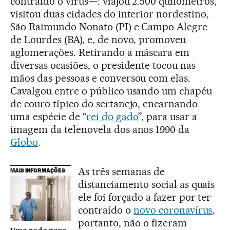
contraído o vírus—: viajou 2.500 quilômetros,
visitou duas cidades do interior nordestino,
São Raimundo Nonato (PI) e Campo Alegre
de Lourdes (BA), e, de novo, promoveu
aglomerações. Retirando a máscara em
diversas ocasiões, o presidente tocou nas
mãos das pessoas e conversou com elas.
Cavalgou entre o público usando um chapéu
de couro típico do sertanejo, encarnando
uma espécie de “
rei do gado
”, para usar a
imagem da telenovela dos anos 1990 da
Globo
.
As três semanas de
MAIS INFORMAÇÕES
distanciamento social as quais
ele foi forçado a fazer por ter
contraído o
novo coronavírus
,
portanto, não o fizeram