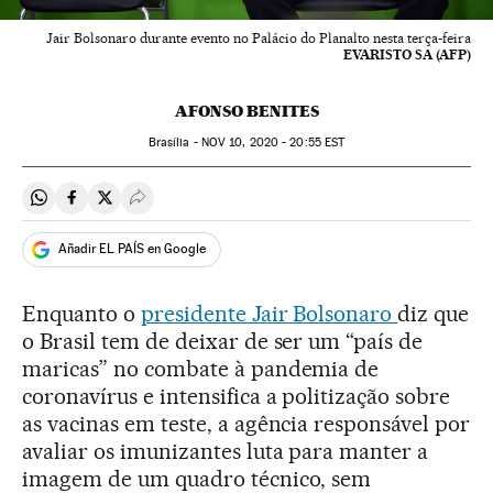
Jair Bolsonaro durante evento no Palácio do Planalto nesta terça-feira
EVARISTO SA (AFP)
AFONSO BENITES
Brasília -
NOV
10, 2020 - 20:55
EST
Compartir en Whatsapp
Compartir en Facebook
Compartir en Twitter
Desplegar Redes Sociales
Añadir EL PAÍS en Google
Enquanto o
presidente Jair Bolsonaro
diz que
o Brasil tem de deixar de ser um “país de
maricas” no combate à pandemia de
coronavírus e intensifica a politização sobre
as vacinas em teste, a agência responsável por
avaliar os imunizantes luta para manter a
imagem de um quadro técnico, sem