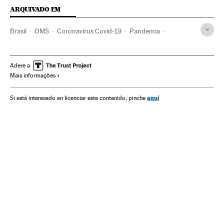
ARQUIVADO EM
Brasil
OMS
Coronavirus Covid-19
Pandemia
Coronavirus
Doenças infecciosas
Doenças respiratórias
Ministério Saúde
Jair Bolsonaro
Anvisa
Adere a
Mais informações
Congresso Nacional
Senado Federal
STF
aquí
Si está interesado en licenciar este contenido, pinche