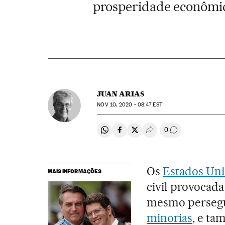
prosperidade econômi
JUAN ARIAS
NOV
10, 2020 - 08:47
EST
0
Compartir en Whatsapp
Compartir en Facebook
Compartir en Twitter
Desplegar Redes Soci
Comentários
Os
Estados Un
MAIS INFORMAÇÕES
civil provocada
mesmo perseg
minorias
, e t