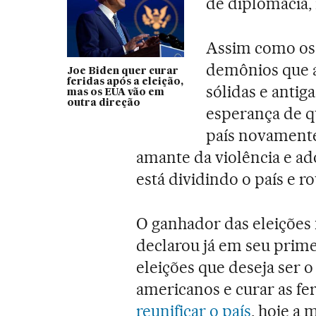
de diplomacia,
Assim como os 
demônios que a
Joe Biden quer curar
feridas após a eleição,
sólidas e anti
mas os EUA vão em
outra direção
esperança de q
país novamente
amante da violência e a
está dividindo o país e 
O ganhador das eleições 
declarou já em seu prim
eleições que deseja ser o
americanos e curar as fer
reunificar o país
, hoje a