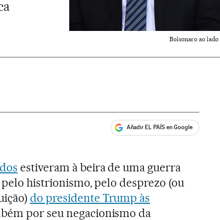
ca
Bolsonaro ao lado
Añadir EL PAÍS en Google
ales
idos
estiveram à beira de uma guerra
 pelo histrionismo, pelo desprezo (ou
uição)
do presidente Trump às
ambém por seu negacionismo da