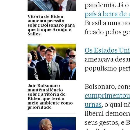
pandemia. Já o
país à beira d
Vitória de Biden
Brasil a uma no
aumenta pressão
sobre Bolsonaro para
que troque Araújo e
freado pelos g
Salles
Os Estados Uni
ameaçava desar
populismo peri
Bolsonaro, con
Jair Bolsonaro
mantém silêncio
cumprimentou a
sobre a vitória de
Biden, que terá o
urnas
, o qual 
meio ambiente como
prioridade
liberal democr
seus gestos, e 