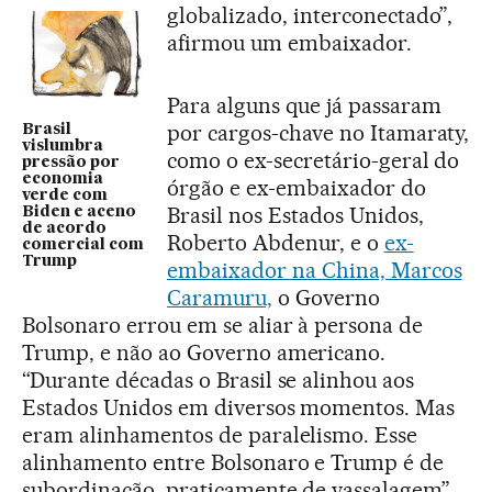
globalizado, interconectado”,
afirmou um embaixador.
Para alguns que já passaram
por cargos-chave no Itamaraty,
Brasil
vislumbra
como o ex-secretário-geral do
pressão por
economia
órgão e ex-embaixador do
verde com
Brasil nos Estados Unidos,
Biden e aceno
de acordo
Roberto Abdenur, e o
ex-
comercial com
Trump
embaixador na China, Marcos
Caramuru,
o Governo
Bolsonaro errou em se aliar à persona de
Trump, e não ao Governo americano.
“Durante décadas o Brasil se alinhou aos
Estados Unidos em diversos momentos. Mas
eram alinhamentos de paralelismo. Esse
alinhamento entre Bolsonaro e Trump é de
subordinação, praticamente de vassalagem”,