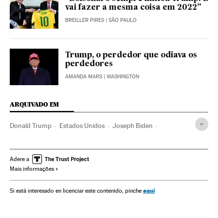
vai fazer a mesma coisa em 2022”
BREILLER PIRES
| SÃO PAULO
Trump, o perdedor que odiava os
perdedores
AMANDA MARS
| WASHINGTON
ARQUIVADO EM
Donald Trump
Estados Unidos
Joseph Biden
Kamala Harris
Mike Pence
Casa Branca
Eleições EUA
América
Eleições EUA 2020
Jair Bolsonaro
Brasília
Adere a
Mais informações
Palácio do Planalto
Relações internacionais
Brasil
Washington D.C.
Direitos humanos
aquí
Si está interesado en licenciar este contenido, pinche