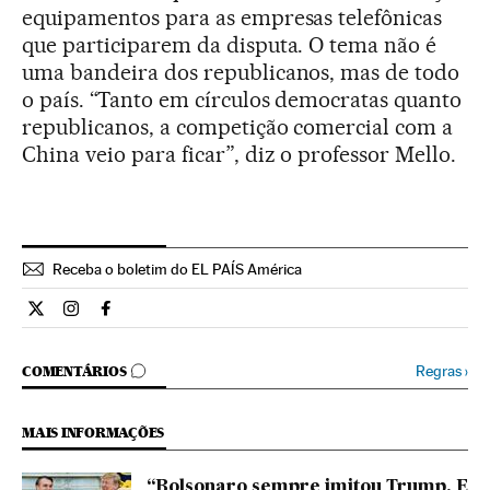
equipamentos para as empresas telefônicas
que participarem da disputa. O tema não é
uma bandeira dos republicanos, mas de todo
o país. “Tanto em círculos democratas quanto
republicanos, a competição comercial com a
China veio para ficar”, diz o professor Mello.
Receba o boletim do EL PAÍS América
Internacional El País Brasil en Twitter
Internacional El País Brasil en Instagram
Internacional El País Brasil en Facebook
COMENTÁRIOS
Regras
›
COMENTÁRIOS
MAIS INFORMAÇÕES
“Bolsonaro sempre imitou Trump. E