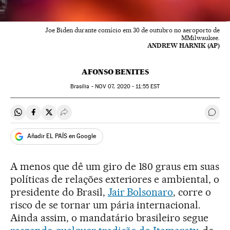
Joe Biden durante comício em 30 de outubro no aeroporto de
MMilwaukee.
ANDREW HARNIK (AP)
AFONSO BENITES
Brasília -
NOV
07, 2020 - 11:55
EST
Compartir en Whatsapp
Compartir en Facebook
Compartir en Twitter
Desplegar Redes Sociales
Come
Añadir EL PAÍS en Google
A menos que dê um giro de 180 graus em suas
políticas de relações exteriores e ambiental, o
presidente do Brasil,
Jair Bolsonaro
, corre o
risco de se tornar um pária internacional.
Ainda assim, o mandatário brasileiro segue