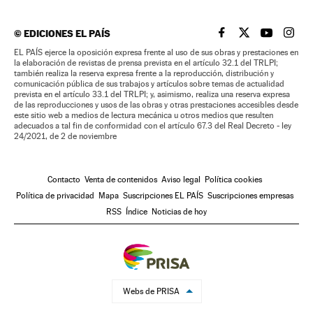
©
EDICIONES EL PAÍS
EL PAÍS BRASIL EN
EL PAÍS BRASI
EL PAÍS B
EL PA
EL PAÍS ejerce la oposición expresa frente al uso de sus obras y prestaciones en
la elaboración de revistas de prensa prevista en el artículo 32.1 del TRLPI;
también realiza la reserva expresa frente a la reproducción, distribución y
comunicación pública de sus trabajos y artículos sobre temas de actualidad
prevista en el artículo 33.1 del TRLPI; y, asimismo, realiza una reserva expresa
de las reproducciones y usos de las obras y otras prestaciones accesibles desde
este sitio web a medios de lectura mecánica u otros medios que resulten
adecuados a tal fin de conformidad con el artículo 67.3 del Real Decreto - ley
24/2021, de 2 de noviembre
Contacto
Venta de contenidos
Aviso legal
Política cookies
Política de privacidad
Mapa
Suscripciones EL PAÍS
Suscripciones empresas
RSS
Índice
Noticias de hoy
Webs de PRISA