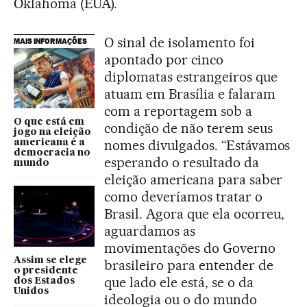
Oklahoma (EUA).
O sinal de isolamento foi
MAIS INFORMAÇÕES
apontado por cinco
diplomatas estrangeiros que
atuam em Brasília e falaram
com a reportagem sob a
O que está em
condição de não terem seus
jogo na eleição
nomes divulgados. “Estávamos
americana é a
democracia no
esperando o resultado da
mundo
eleição americana para saber
como deveríamos tratar o
Brasil. Agora que ela ocorreu,
aguardamos as
movimentações do Governo
Assim se elege
brasileiro para entender de
o presidente
que lado ele está, se o da
dos Estados
Unidos
ideologia ou o do mundo