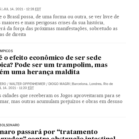
S
|
JUL 14, 2021 - 12:28
EDT
 o Brasil possa, de uma forma ou outra, se ver livre de
maiores e mais perigosas crises da sua história,
rá da força das próximas manifestações, sobretudo as
as de direita
ÍMPICOS
é o efeito econômico de ser sede
ica? Pode ser um trampolim, mas
ém uma herança maldita
DERO
/
WALTER OPPENHEIMER
/
DIOGO MAGRI
|
Barcelona, Londres, Rio de
L 14, 2021 - 11:20
EDT
 cidades que receberam os Jogos aproveitaram para se
rmar, mas outras acumulam prejuízos e obras em desuso
BOLSONARO
naro passará por “tratamento