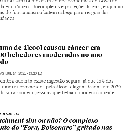
ias na Câmara mostram equipe econômica do Governo
a em números incompletos e projeções irreais, enquanto
ias do funcionalismo batem cabeça para resguardar
cidades
mo de álcool causou câncer em
000 bebedores moderados no ano
ado
LAS
|
JUL 14, 2021 - 13:20
EDT
lembra que não existe ingestão segura, já que 15% dos
 tumores provocados pelo álcool diagnosticados em 2020
o surgiram em pessoas que bebiam moderadamente
BOLSONARO
chment sim ou não? O complexo
into do “Fora, Bolsonaro” gritado nas