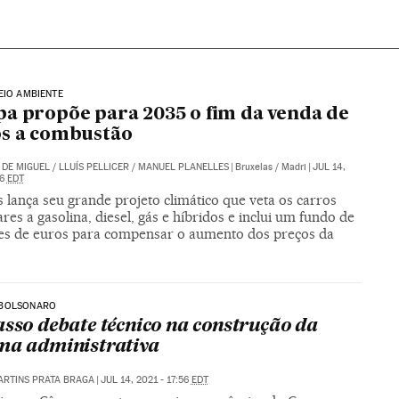
EIO AMBIENTE
a propõe para 2035 o fim da venda de
os a combustão
DE MIGUEL
/
LLUÍS PELLICER
/
MANUEL PLANELLES
|
Bruxelas / Madri
|
JUL 14,
36
EDT
 lança seu grande projeto climático que veta os carros
ares a gasolina, diesel, gás e híbridos e inclui um fundo de
ões de euros para compensar o aumento dos preços da
BOLSONARO
asso debate técnico na construção da
ma administrativa
ARTINS PRATA BRAGA
|
JUL 14, 2021 - 17:56
EDT