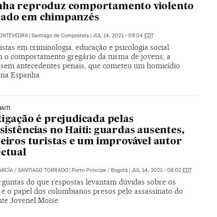
nha reproduz comportamento violento
dado em chimpanzés
 PONTEVEDRA
|
Santiago de Compostela
|
JUL 14, 2021 - 09:04
EDT
istas em criminologia, educação e psicologia social
m o comportamento gregário da turma de jovens, a
 sem antecedentes penais, que cometeu um homicídio
o na Espanha
AITI
tigação é prejudicada pelas
sistências no Haiti: guardas ausentes,
leiros turistas e um improvável autor
ectual
ARCÍA
/
SANTIAGO TORRADO
|
Porto Príncipe / Bogotá
|
JUL 14, 2021 - 08:02
EDT
rguntas do que respostas levantam dúvidas sobre os
 e o papel dos colombianos presos pelo assassinato do
nte Jovenel Moïse