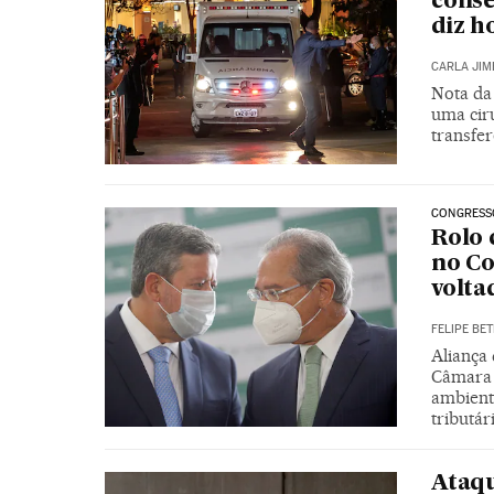
conse
diz h
CARLA JIM
Nota da
uma cir
transfer
CONGRESS
Rolo 
no Co
volta
FELIPE BET
Aliança
Câmara 
ambienta
tributá
Ataq