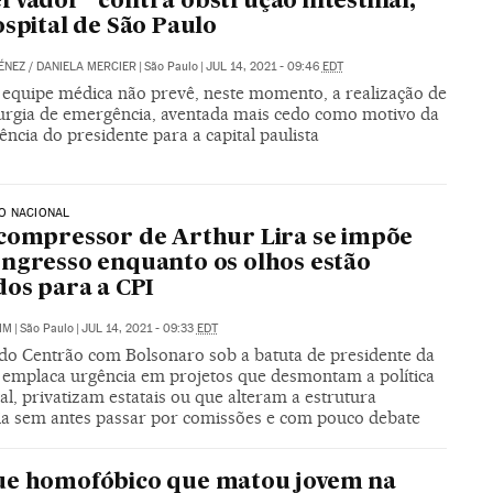
rvador” contra obstrução intestinal,
ospital de São Paulo
ÉNEZ
/
DANIELA MERCIER
|
São Paulo
|
JUL 14, 2021 - 09:46
EDT
 equipe médica não prevê, neste momento, a realização de
urgia de emergência, aventada mais cedo como motivo da
ência do presidente para a capital paulista
O NACIONAL
compressor de Arthur Lira se impõe
ngresso enquanto os olhos estão
dos para a CPI
IM
|
São Paulo
|
JUL 14, 2021 - 09:33
EDT
 do Centrão com Bolsonaro sob a batuta de presidente da
emplaca urgência em projetos que desmontam a política
l, privatizam estatais ou que alteram a estrutura
ria sem antes passar por comissões e com pouco debate
ue homofóbico que matou jovem na