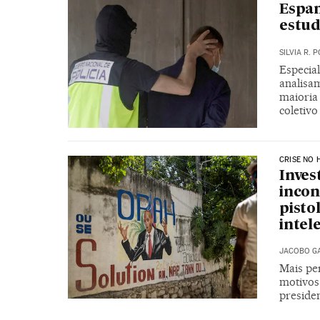
Espa
estu
SILVIA R.
Especial
analisa
maioria
coletiv
CRISE NO H
Inves
incon
pisto
intel
JACOBO G
Mais pe
motivos
preside