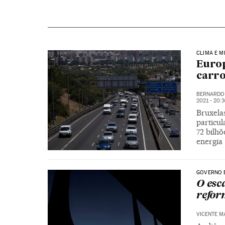
CLIMA E M
Europ
carr
BERNARDO 
2021 - 20:
Bruxelas
particul
72 bilh
energia
GOVERNO 
O esc
refor
VICENTE M