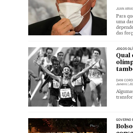
JUAN ARIA
Para que
uma das 
depende
das forç
JOGOS OL
Qual 
olímp
tamb
DANI COR
Janeiro
|
JU
Algumas
transfo
GOVERNO 
Bolso