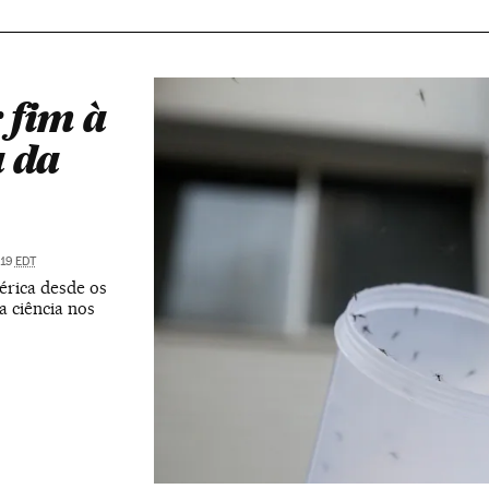
 fim à
a da
:19
EDT
érica desde os
a ciência nos