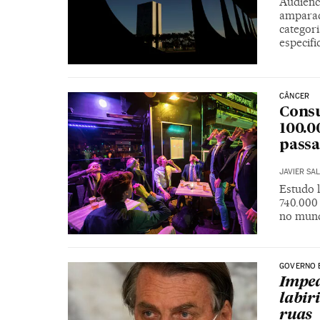
Audiênc
amparad
categor
especifi
CÂNCER
Consu
100.
pass
JAVIER SA
Estudo 
740.000
no mund
GOVERNO 
Impea
labir
ruas